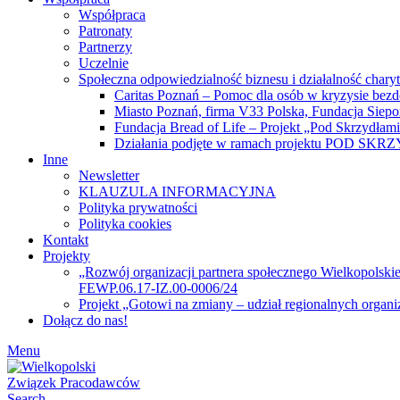
Współpraca
Patronaty
Partnerzy
Uczelnie
Społeczna odpowiedzialność biznesu i działalność chary
Caritas Poznań – Pomoc dla osób w kryzysie bez
Miasto Poznań, firma V33 Polska, Fundacja Siep
Fundacja Bread of Life – Projekt „Pod Skrzydłam
Działania podjęte w ramach projektu POD SK
Inne
Newsletter
KLAUZULA INFORMACYJNA
Polityka prywatności
Polityka cookies
Kontakt
Projekty
„Rozwój organizacji partnera społecznego Wielkopolski
FEWP.06.17-IZ.00-0006/24
Projekt „Gotowi na zmiany – udział regionalnych organ
Dołącz do nas!
Menu
Search