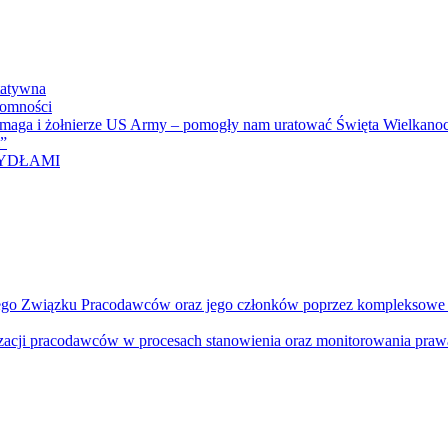
tatywna
domności
omaga i żołnierze US Army – pomogły nam uratować Święta Wielkanoc
i”
RZYDŁAMI
ego Związku Pracodawców oraz jego członków poprzez kompleksowe dzi
izacji pracodawców w procesach stanowienia oraz monitorowania prawa