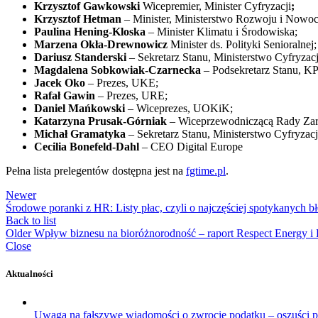
Krzysztof Gawkowski
Wicepremier, Minister Cyfryzacji
;
Krzysztof Hetman
– Minister, Ministerstwo Rozwoju i Nowoc
Paulina Hening-Kloska
– Minister Klimatu i Środowiska;
Marzena Okła-Drewnowicz
Minister ds. Polityki Senioralnej;
Dariusz Standerski
– Sekretarz Stanu, Ministerstwo Cyfryzacj
Magdalena Sobkowiak-Czarnecka
– Podsekretarz Stanu, 
Jacek Oko
– Prezes, UKE;
Rafał Gawin
– Prezes, URE;
Daniel Mańkowski
– Wiceprezes, UOKiK;
Katarzyna Prusak-Górniak
– Wiceprzewodniczącą Rady Zarz
Michał Gramatyka
– Sekretarz Stanu, Ministerstwo Cyfryzacj
Cecilia Bonefeld-Dahl
– CEO Digital Europe
Pełna lista prelegentów dostępna jest na
fgtime.pl
.
Newer
Środowe poranki z HR: Listy płac, czyli o najczęściej spotykanych bł
Back to list
Older
Wpływ biznesu na bioróżnorodność – raport Respect Energy i 
Close
Aktualności
Uwaga na fałszywe wiadomości o zwrocie podatku – oszuści 