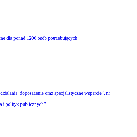
ne dla ponad 1200 osób potrzebujących
ałania, doposażenie oraz specjalistyczne wsparcie”, nr
 i polityk publicznych”