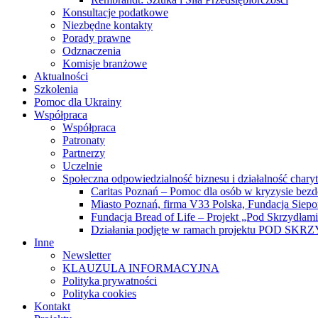
Konsultacje podatkowe
Niezbędne kontakty
Porady prawne
Odznaczenia
Komisje branżowe
Aktualności
Szkolenia
Pomoc dla Ukrainy
Współpraca
Współpraca
Patronaty
Partnerzy
Uczelnie
Społeczna odpowiedzialność biznesu i działalność chary
Caritas Poznań – Pomoc dla osób w kryzysie bez
Miasto Poznań, firma V33 Polska, Fundacja Siep
Fundacja Bread of Life – Projekt „Pod Skrzydłam
Działania podjęte w ramach projektu POD SK
Inne
Newsletter
KLAUZULA INFORMACYJNA
Polityka prywatności
Polityka cookies
Kontakt