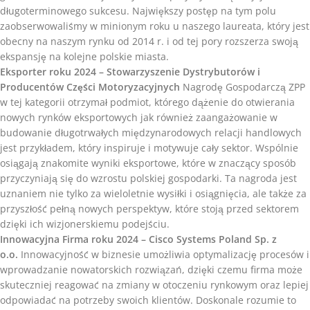
długoterminowego sukcesu. Największy postęp na tym polu
zaobserwowaliśmy w minionym roku u naszego laureata, który jest
obecny na naszym rynku od 2014 r. i od tej pory rozszerza swoją
ekspansję na kolejne polskie miasta.
Eksporter roku 2024 – Stowarzyszenie Dystrybutorów i
Producentów Części Motoryzacyjnych
Nagrodę Gospodarczą ZPP
w tej kategorii otrzymał podmiot, którego dążenie do otwierania
nowych rynków eksportowych jak również zaangażowanie w
budowanie długotrwałych międzynarodowych relacji handlowych
jest przykładem, który inspiruje i motywuje cały sektor. Wspólnie
osiągają znakomite wyniki eksportowe, które w znaczący sposób
przyczyniają się do wzrostu polskiej gospodarki. Ta nagroda jest
uznaniem nie tylko za wieloletnie wysiłki i osiągnięcia, ale także za
przyszłość pełną nowych perspektyw, które stoją przed sektorem
dzięki ich wizjonerskiemu podejściu.
Innowacyjna Firma roku 2024 – Cisco Systems Poland Sp. z
o.o.
Innowacyjność w biznesie umożliwia optymalizację procesów i
wprowadzanie nowatorskich rozwiązań, dzięki czemu firma może
skuteczniej reagować na zmiany w otoczeniu rynkowym oraz lepiej
odpowiadać na potrzeby swoich klientów. Doskonale rozumie to