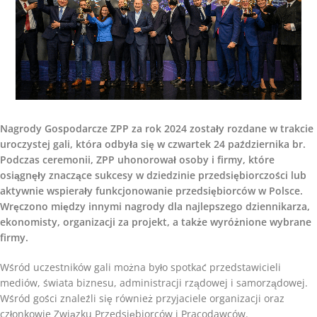
Nagrody Gospodarcze ZPP za rok 2024 zostały rozdane w trakcie
uroczystej gali, która odbyła się w czwartek 24 października br.
Podczas ceremonii, ZPP uhonorował osoby i firmy, które
osiągnęły znaczące sukcesy w dziedzinie przedsiębiorczości lub
aktywnie wspierały funkcjonowanie przedsiębiorców w Polsce.
Wręczono między innymi nagrody dla najlepszego dziennikarza,
ekonomisty, organizacji za projekt, a także wyróżnione wybrane
firmy.
Wśród uczestników gali można było spotkać przedstawicieli
mediów, świata biznesu, administracji rządowej i samorządowej.
Wśród gości znaleźli się również przyjaciele organizacji oraz
członkowie Związku Przedsiębiorców i Pracodawców.