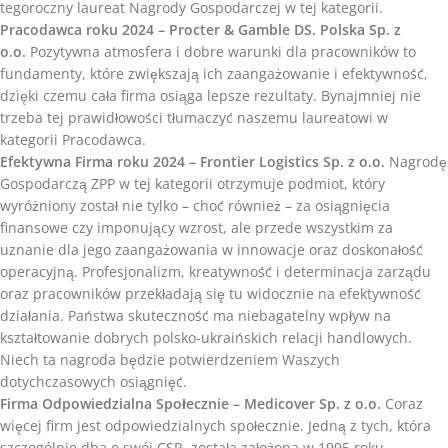
tegoroczny laureat Nagrody Gospodarczej w tej kategorii.
Pracodawca roku 2024 – Procter & Gamble DS. Polska Sp. z
o.o.
Pozytywna atmosfera i dobre warunki dla pracowników to
fundamenty, które zwiększają ich zaangażowanie i efektywność,
dzięki czemu cała firma osiąga lepsze rezultaty. Bynajmniej nie
trzeba tej prawidłowości tłumaczyć naszemu laureatowi w
kategorii Pracodawca.
Efektywna Firma roku 2024 – Frontier Logistics Sp. z o.o.
Nagrodę
Gospodarczą ZPP w tej kategorii otrzymuje podmiot, który
wyróżniony został nie tylko – choć również – za osiągnięcia
finansowe czy imponujący wzrost, ale przede wszystkim za
uznanie dla jego zaangażowania w innowacje oraz doskonałość
operacyjną. Profesjonalizm, kreatywność i determinacja zarządu
oraz pracowników przekładają się tu widocznie na efektywność
działania. Państwa skuteczność ma niebagatelny wpływ na
kształtowanie dobrych polsko-ukraińskich relacji handlowych.
Niech ta nagroda będzie potwierdzeniem Waszych
dotychczasowych osiągnięć.
Firma Odpowiedzialna Społecznie – Medicover Sp. z o.o.
Coraz
więcej firm jest odpowiedzialnych społecznie. Jedną z tych, która
szczególnie dba o swój CSR, została założona w 1995 roku,