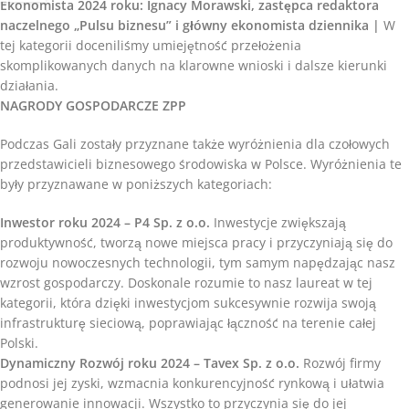
Ekonomista 2024 roku: Ignacy Morawski, zastępca redaktora
naczelnego „Pulsu biznesu” i główny ekonomista dziennika |
W
tej kategorii doceniliśmy umiejętność przełożenia
skomplikowanych danych na klarowne wnioski i dalsze kierunki
działania.
NAGRODY GOSPODARCZE ZPP
Podczas Gali zostały przyznane także wyróżnienia dla czołowych
przedstawicieli biznesowego środowiska w Polsce. Wyróżnienia te
były przyznawane w poniższych kategoriach:
Inwestor roku 2024 – P4 Sp. z o.o.
Inwestycje zwiększają
produktywność, tworzą nowe miejsca pracy i przyczyniają się do
rozwoju nowoczesnych technologii, tym samym napędzając nasz
wzrost gospodarczy. Doskonale rozumie to nasz laureat w tej
kategorii, która dzięki inwestycjom sukcesywnie rozwija swoją
infrastrukturę sieciową, poprawiając łączność na terenie całej
Polski.
Dynamiczny Rozwój roku 2024 – Tavex Sp. z o.o.
Rozwój firmy
podnosi jej zyski, wzmacnia konkurencyjność rynkową i ułatwia
generowanie innowacji. Wszystko to przyczynia się do jej