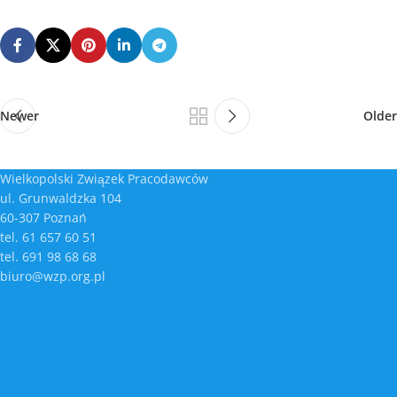
Newer
Older
Wielkopolski Związek Pracodawców
ul. Grunwaldzka 104
60-307 Poznań
tel. 61 657 60 51
tel. 691 98 68 68
biuro@wzp.org.pl