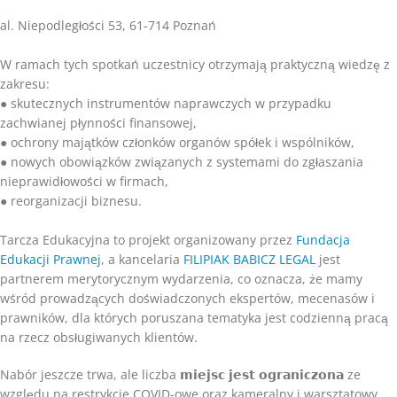
al. Niepodległości 53, 61-714 Poznań
W ramach tych spotkań uczestnicy otrzymają praktyczną wiedzę z
zakresu:
● skutecznych instrumentów naprawczych w przypadku
zachwianej płynności finansowej,
● ochrony majątków członków organów spółek i wspólników,
● nowych obowiązków związanych z systemami do zgłaszania
nieprawidłowości w firmach,
● reorganizacji biznesu.
Tarcza Edukacyjna to projekt organizowany przez
Fundacja
Edukacji Prawnej
, a kancelaria
FILIPIAK BABICZ LEGAL
jest
partnerem merytorycznym wydarzenia, co oznacza, że mamy
wśród prowadzących doświadczonych ekspertów, mecenasów i
prawników, dla których poruszana tematyka jest codzienną pracą
na rzecz obsługiwanych klientów.
Nabór jeszcze trwa, ale liczba 𝗺𝗶𝗲𝗷𝘀𝗰 𝗷𝗲𝘀𝘁 𝗼𝗴𝗿𝗮𝗻𝗶𝗰𝘇𝗼𝗻𝗮 ze
względu na restrykcje COVID-owe oraz kameralny i warsztatowy