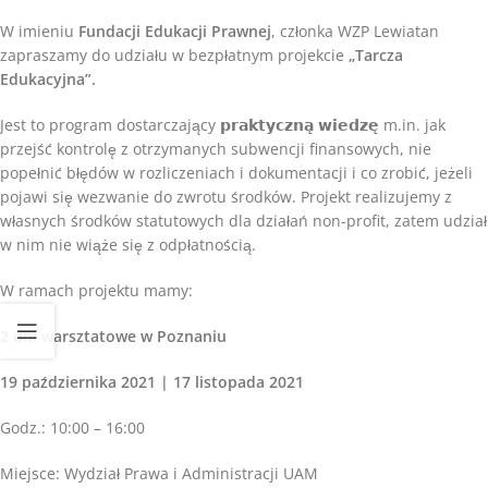
W imieniu
Fundacji Edukacji Prawnej
, członka WZP Lewiatan
zapraszamy do udziału w bezpłatnym projekcie
„Tarcza
Edukacyjna”.
Jest to program dostarczający 𝗽𝗿𝗮𝗸𝘁𝘆𝗰𝘇𝗻𝗮̨ 𝘄𝗶𝗲𝗱𝘇𝗲̨ m.in. jak
przejść kontrolę z otrzymanych subwencji finansowych, nie
popełnić błędów w rozliczeniach i dokumentacji i co zrobić, jeżeli
pojawi się wezwanie do zwrotu środków. Projekt realizujemy z
własnych środków statutowych dla działań non-profit, zatem udział
w nim nie wiąże się z odpłatnością.
W ramach projektu mamy:
2 dni warsztatowe w Poznaniu
19 października 2021 | 17 listopada 2021
Godz.: 10:00 – 16:00
Miejsce: Wydział Prawa i Administracji UAM