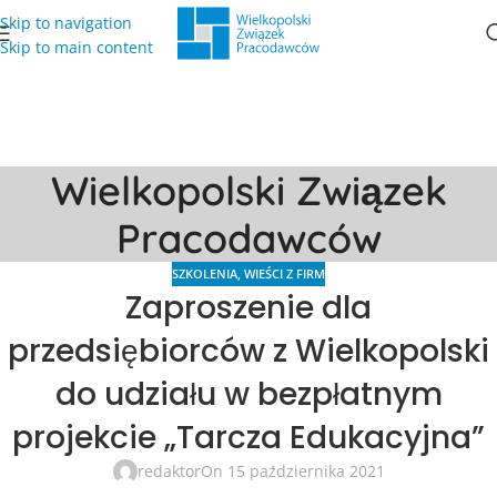
Skip to navigation
Skip to main content
Wielkopolski Związek
Pracodawców
SZKOLENIA
,
WIEŚCI Z FIRM
Zaproszenie dla
przedsiębiorców z Wielkopolski
do udziału w bezpłatnym
projekcie „Tarcza Edukacyjna”
redaktor
On 15 października 2021