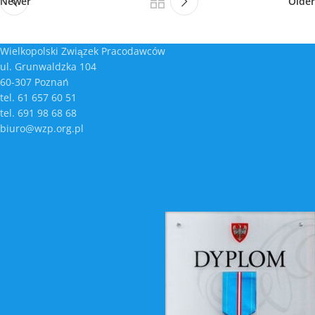
Newer
Older
Wielkopolski Związek Pracodawców
ul. Grunwaldzka 104
60-307 Poznań
tel. 61 657 60 51
tel. 691 98 68 68
biuro@wzp.org.pl