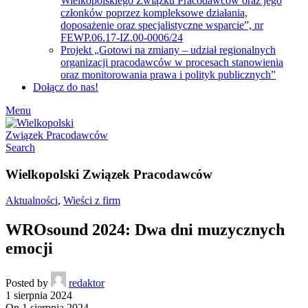
Wielkopolskiego Związku Pracodawców oraz jego
członków poprzez kompleksowe działania,
doposażenie oraz specjalistyczne wsparcie”, nr
FEWP.06.17-IZ.00-0006/24
Projekt „Gotowi na zmiany – udział regionalnych
organizacji pracodawców w procesach stanowienia
oraz monitorowania prawa i polityk publicznych”
Dołącz do nas!
Menu
Search
Wielkopolski Związek Pracodawców
Aktualności
,
Wieści z firm
WROsound 2024: Dwa dni muzycznych
emocji
Posted by
redaktor
1 sierpnia 2024
On 1 sierpnia 2024