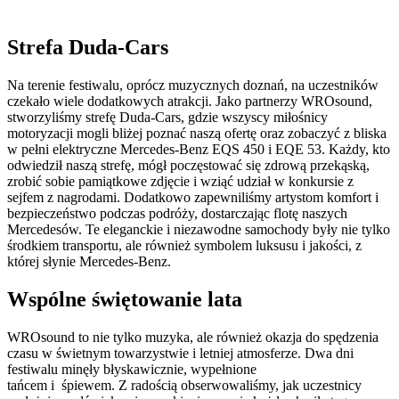
Strefa Duda-Cars
Na terenie festiwalu, oprócz muzycznych doznań, na uczestników
czekało wiele dodatkowych atrakcji. Jako partnerzy WROsound,
stworzyliśmy strefę Duda-Cars, gdzie wszyscy miłośnicy
motoryzacji mogli bliżej poznać naszą ofertę oraz zobaczyć z bliska
w pełni elektryczne Mercedes-Benz EQS 450 i EQE 53. Każdy, kto
odwiedził naszą strefę, mógł poczęstować się zdrową przekąską,
zrobić sobie pamiątkowe zdjęcie i wziąć udział w konkursie z
sejfem z nagrodami. Dodatkowo zapewniliśmy artystom komfort i
bezpieczeństwo podczas podróży, dostarczając flotę naszych
Mercedesów. Te eleganckie i niezawodne samochody były nie tylko
środkiem transportu, ale również symbolem luksusu i jakości, z
której słynie Mercedes-Benz.
Wspólne świętowanie lata
WROsound to nie tylko muzyka, ale również okazja do spędzenia
czasu w świetnym towarzystwie i letniej atmosferze. Dwa dni
festiwalu minęły błyskawicznie, wypełnione
tańcem i śpiewem. Z radością obserwowaliśmy, jak uczestnicy