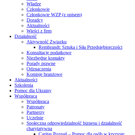
Władze
Członkowie
Członkowie WZP (z opisem)
Doradcy
Aktualności
Wieści z firm
Działalność
Aktywność Związku
Rembrandt: Sztuka i Siła Przedsiębiorczości
Konsultacje podatkowe
Niezbędne kontakty
Porady prawne
Odznaczenia
Komisje branżowe
Aktualności
Szkolenia
Pomoc dla Ukrainy
Współpraca
Współpraca
Patronaty
Partnerzy
Uczelnie
Społeczna odpowiedzialność biznesu i działalność
charytatywna
Caritas Poznań – Pomoc dla osób w kryzysie