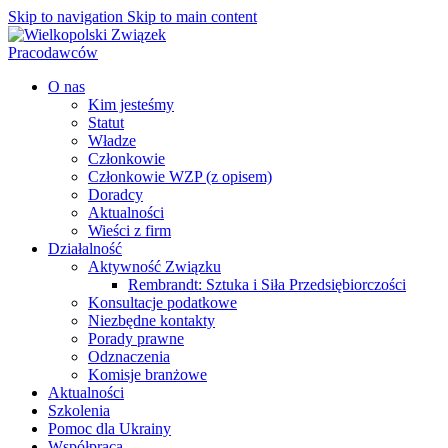
Skip to navigation
Skip to main content
O nas
Kim jesteśmy
Statut
Władze
Członkowie
Członkowie WZP (z opisem)
Doradcy
Aktualności
Wieści z firm
Działalność
Aktywność Związku
Rembrandt: Sztuka i Siła Przedsiębiorczości
Konsultacje podatkowe
Niezbędne kontakty
Porady prawne
Odznaczenia
Komisje branżowe
Aktualności
Szkolenia
Pomoc dla Ukrainy
Współpraca