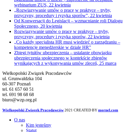
webinarium ZUS, 22 kwietnia
„Rozwiązywanie umów o pracę w praktyce – tryby,
przyczyny, procedury i ryzyka sporów”, 22 kwietnia
Od Konwersacji do Legislacji – wzmacnianie roli Dialogu
Społecznego, 20 kwietnia
Rozwiązywanie umów o pracę w praktyce – tryby,
przyczyny, procedury i ryzyka sporów, 22 kwietnia
„Co każdy specjalista HR musi wiedzieć o zarządzaniu –
kompetencje menedżerskie w dziale HR”
Zbiegi tytułów ubezpieczenia – ustalanie obowiązku
ubezpieczenia społecznego w kontekście zbiegów
wynikających z wykonywania umów zleceń, 25 marca
Wielkopolski Związek Pracodawców
ul. Grunwaldzka 104
60-307 Poznań
tel. 61 657 60 51
tel. 691 98 68 68
biuro@wzp.org.pl
Wielkopolski Związek Pracodawców
2021 CREATED BY
mornel.com
O nas
Kim jesteśmy
Statut