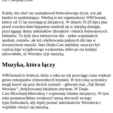
Każdy, kto choć raz zasmakował festiwalowego życia, wie jak
bardzo to uzależniające. Wiedzą to też organizatorzy WROsound,
którzy od 15 lat rozwijają tę inicjatywę. W dniach 19-20 lipca plac
przed wrocławskim Impartem zamienił się w miejską dżunglę,
przyciągając tłumy miłośników dźwięków i letnich festiwalowych
klimatów. To były dwa intensywne dni – pełne wspaniałych
spotkań, rozmów, ale też celebrowania pięknych dni lata w
towarzystwie muzyki. Jako Duda-Cars mieliśmy zaszczyt być
częścią tego wyjątkowego wydarzenia, które po raz kolejny
udowodniło, że Wrocław żyje muzyką.
Muzyka, która łączy
WROsound to festiwal, który z roku na rok przyciąga coraz większe
grono entuzjastów różnorodnych brzmień. W tym roku uczestnicy
mogli bawić się przy dwóch scenach – głównej oraz „Tak Brzmi
Wrocław”, dedykowanej lokalnym artystom. W Duda-
Cars #KochamyMercedesy i wspieramy lokalne inicjatywy. W tym
roku postanowiliśmy zwiększyć naszą obecność na tego
typu festiwalach, aby lepiej poznać mieszkańców Wrocławia i
wspólnie cieszyć się muzyką.