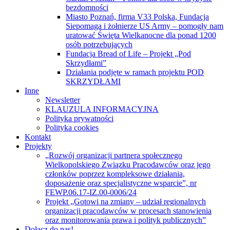
bezdomności
Miasto Poznań, firma V33 Polska, Fundacja
Siepomaga i żołnierze US Army – pomogły nam
uratować Święta Wielkanocne dla ponad 1200
osób potrzebujących
Fundacja Bread of Life – Projekt „Pod
Skrzydłami”
Działania podjęte w ramach projektu POD
SKRZYDŁAMI
Inne
Newsletter
KLAUZULA INFORMACYJNA
Polityka prywatności
Polityka cookies
Kontakt
Projekty
„Rozwój organizacji partnera społecznego
Wielkopolskiego Związku Pracodawców oraz jego
członków poprzez kompleksowe działania,
doposażenie oraz specjalistyczne wsparcie”, nr
FEWP.06.17-IZ.00-0006/24
Projekt „Gotowi na zmiany – udział regionalnych
organizacji pracodawców w procesach stanowienia
oraz monitorowania prawa i polityk publicznych”
Dołącz do nas!