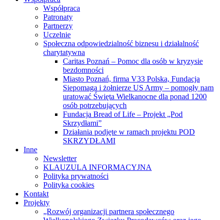
Współpraca
Patronaty
Partnerzy
Uczelnie
Społeczna odpowiedzialność biznesu i działalność
charytatywna
Caritas Poznań – Pomoc dla osób w kryzysie
bezdomności
Miasto Poznań, firma V33 Polska, Fundacja
Siepomaga i żołnierze US Army – pomogły nam
uratować Święta Wielkanocne dla ponad 1200
osób potrzebujących
Fundacja Bread of Life – Projekt „Pod
Skrzydłami”
Działania podjęte w ramach projektu POD
SKRZYDŁAMI
Inne
Newsletter
KLAUZULA INFORMACYJNA
Polityka prywatności
Polityka cookies
Kontakt
Projekty
„Rozwój organizacji partnera społecznego