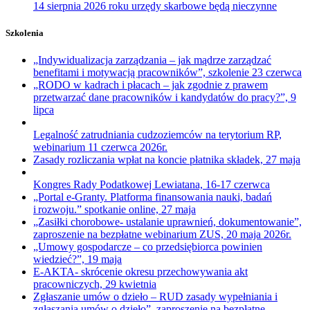
14 sierpnia 2026 roku urzędy skarbowe będą nieczynne
Szkolenia
„Indywidualizacja zarządzania – jak mądrze zarządzać
benefitami i motywacją pracowników”, szkolenie 23 czerwca
„RODO w kadrach i płacach – jak zgodnie z prawem
przetwarzać dane pracowników i kandydatów do pracy?”, 9
lipca
Legalność zatrudniania cudzoziemców na terytorium RP,
webinarium 11 czerwca 2026r.
Zasady rozliczania wpłat na koncie płatnika składek, 27 maja
Kongres Rady Podatkowej Lewiatana, 16-17 czerwca
„Portal e-Granty. Platforma finansowania nauki, badań
i rozwoju.” spotkanie online, 27 maja
„Zasiłki chorobowe- ustalanie uprawnień, dokumentowanie”,
zaproszenie na bezpłatne webinarium ZUS, 20 maja 2026r.
„Umowy gospodarcze – co przedsiębiorca powinien
wiedzieć?”, 19 maja
E-AKTA- skrócenie okresu przechowywania akt
pracowniczych, 29 kwietnia
Zgłaszanie umów o dzieło – RUD zasady wypełniania i
zgłaszania umów o dzieło”, zaproszenie na bezpłatne