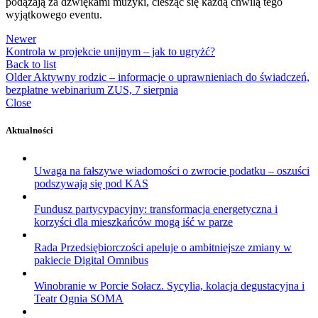
podążają za dźwiękami muzyki, ciesząc się każdą chwilą tego
wyjątkowego eventu.
Newer
Kontrola w projekcie unijnym – jak to ugryżć?
Back to list
Older
Aktywny rodzic – informacje o uprawnieniach do świadczeń,
bezpłatne webinarium ZUS, 7 sierpnia
Close
Aktualności
Uwaga na fałszywe wiadomości o zwrocie podatku – oszuści
podszywają się pod KAS
Fundusz partycypacyjny: transformacja energetyczna i
korzyści dla mieszkańców mogą iść w parze
Rada Przedsiębiorczości apeluje o ambitniejsze zmiany w
pakiecie Digital Omnibus
Winobranie w Porcie Sołacz. Sycylia, kolacja degustacyjna i
Teatr Ognia SOMA