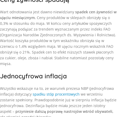
Wart odnotowania jest dawno niewidziany
spadek cen żywności w
ujęciu miesięcznym.
Ceny produktów w sklepach obniżyły się o
0,3% w stosunku do maja. W końcu ceny artykułów spożywczych
zaczynają podążać za trendem wyznaczanym przez indeks FAO
(Organizacja Narodów Zjednoczonych ds. Wyżywienia i Rolnictwa).
Wartość koszyka produktów w tym wskaźniku obniżyła się w
czerwcu o 1,4% względem maja. W ujęciu rocznym wskaźnik FAO
obniżył się o 21%. Spadek cen to efekt niższych stawek płaconych
za cukier, oleje, zboża i nabiał. Stabilne natomiast pozostały ceny
mięsa.
Jednocyfrowa inflacja
Wszystko wskazuje na to, że warunek prezesa NBP (jednocyfrowa
inflacja) dotyczący
spadku stóp procentowych
we wrześniu
zostanie spełniony. Prawdopodobnie już w sierpniu inflacja będzie
jednocyfrowa. Dezinflacja będzie miała jeszcze jeden istotny
aspekt –
przyniesie dalszą poprawę nastrojów wśród obywateli,