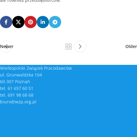
ale również przedsiębiorców.
Newer
Older
Wielkopolski Związek Pracodawców
ul. Grunwaldzka 104
60-307 Poznań
tel. 61 657 60 51
tel. 691 98 68 68
biuro@wzp.org.pl