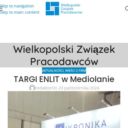
Skip to navigation
Skip to main content
Wielkopolski Związek
Pracodawców
AKTUALNOŚCI
,
WIEŚCI Z FIRM
TARGI ENLIT w Mediolanie
redaktor
On 23 października 2024