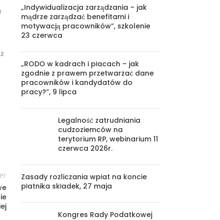
„Indywidualizacja zarządzania – jak
w
mądrze zarządzać benefitami i
motywacją pracowników”, szkolenie
23 czerwca
eż
„RODO w kadrach i płacach – jak
zgodnie z prawem przetwarzać dane
pracowników i kandydatów do
pracy?”, 9 lipca
Legalność zatrudniania
cudzoziemców na
terytorium RP, webinarium 11
czerwca 2026r.
er
Zasady rozliczania wpłat na koncie
płatnika składek, 27 maja
we
ie
ej
Kongres Rady Podatkowej