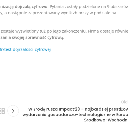
nizację dojrzałą cyfrowo
. Pytania zostały podzielone na 9 obszaró
y, a następnie zaprezentowany wynik zbiorczy w podziale na
 zostaje wyświetlony tuż po jego zakończeniu. Firma dostaje równi
zania swojej sprawność cyfrową
.
fr/test-dojrzalosci-cyfrowej
Old
W środę rusza Impact’23 – najbardziej prestiżo
wydarzenie gospodarczo-technologiczne w Europ
Środkowo-Wschodni