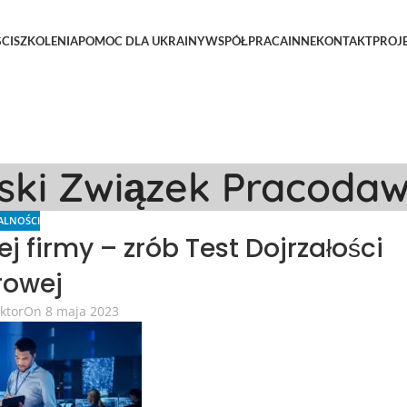
CI
SZKOLENIA
POMOC DLA UKRAINY
WSPÓŁPRACA
INNE
KONTAKT
PROJ
lski Związek Pracoda
ALNOŚCI
j firmy – zrób Test Dojrzałości
rowej
ktor
On 8 maja 2023