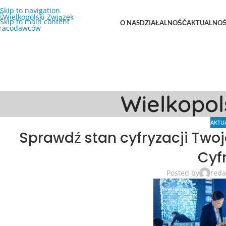
Skip to navigation
Skip to main content
O NAS
DZIAŁALNOŚĆ
AKTUALNOŚ
Wielkopo
AKTU
Sprawdź stan cyfryzacji Twoje
Cyf
Posted by
reda