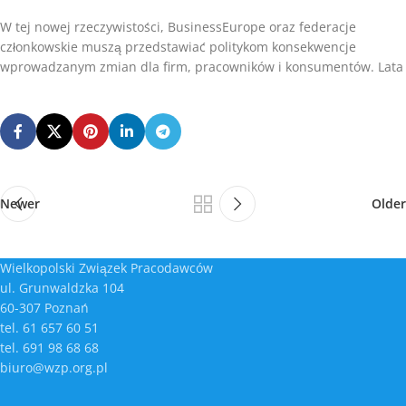
W tej nowej rzeczywistości, BusinessEurope oraz federacje
członkowskie muszą przedstawiać politykom konsekwencje
wprowadzanym zmian dla firm, pracowników i konsumentów. Lata
Newer
Older
Wielkopolski Związek Pracodawców
ul. Grunwaldzka 104
60-307 Poznań
tel. 61 657 60 51
tel. 691 98 68 68
biuro@wzp.org.pl