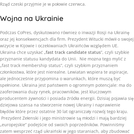
Rząd czeski przyjmie je w połowie czerwca.
Wojna na Ukrainie
Podczas CoPres, dyskutowano również o inwazji Rosji na Ukrainę
oraz jej konsekwencjach dla firm. Prezydent Witucki mówił o swojej
wizycie w Kijowie i oczekiwaniach Ukraińców względem UE.
Ukraina chce uzyskać „
fast track candidate status
”, czyli szybkie
przyznanie statusu kandydata do Unii. Nie można tego mylić z
„fast track membership status”, czyli szybkim przyznaniem
członkostwa, które jest nierealne. Lewiatan wspiera te aspiracje,
ale jednocześnie przypomina o warunkach, które muszą być
spełnione. Ukraina jest państwem o ogromnym potencjale: ma do
zaoferowania duży rynek, pracowników, jest kluczowym
producentem żywności i posiada źródła energii. Dzisiaj pojawia się
dziejowa szansa na stworzenie nowej Ukrainy i naprawienie
błędów które przez ostatnie 30 lat ograniczały rozwój tego kraju.
Prezydent Zełenski i jego ministrowie są młodzi i mają bardziej
„europejskie” podejście od swoich poprzedników. Powinniśmy
zatem wesprzeć rząd ukraiński w jego staraniach, aby zbudować