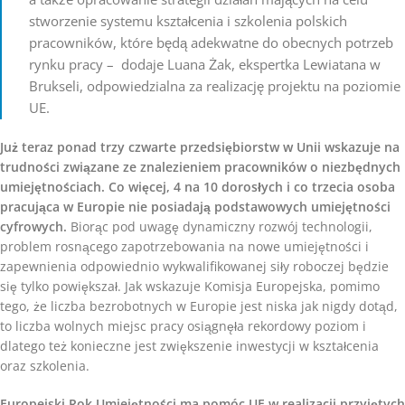
stworzenie systemu kształcenia i szkolenia polskich
pracowników, które będą adekwatne do obecnych potrzeb
rynku pracy – dodaje Luana Żak, ekspertka Lewiatana w
Brukseli, odpowiedzialna za realizację projektu na poziomie
UE.
Już teraz ponad trzy czwarte przedsiębiorstw w Unii wskazuje na
trudności związane ze znalezieniem pracowników o niezbędnych
umiejętnościach. Co więcej, 4 na 10 dorosłych i co trzecia osoba
pracująca w Europie nie posiadają podstawowych umiejętności
cyfrowych.
Biorąc pod uwagę dynamiczny rozwój technologii,
problem rosnącego zapotrzebowania na nowe umiejętności i
zapewnienia odpowiednio wykwalifikowanej siły roboczej będzie
się tylko powiększał. Jak wskazuje Komisja Europejska, pomimo
tego, że liczba bezrobotnych w Europie jest niska jak nigdy dotąd,
to liczba wolnych miejsc pracy osiągnęła rekordowy poziom i
dlatego też konieczne jest zwiększenie inwestycji w kształcenia
oraz szkolenia.
Europejski Rok Umiejętności ma pomóc UE w realizacji przyjętych