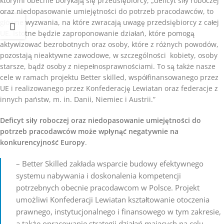
którymi obecnie borykają się przedsiębiorcy, „deficyt siły roboczej
oraz niedopasowanie umiejętności do potrzeb pracodawców, to
główne wyzwania, na które zwracają uwagę przedsiębiorcy z całej
UE. Istotne będzie zaproponowanie działań, które pomogą
aktywizować bezrobotnych oraz osoby, które z różnych powodów,
pozostają nieaktywne zawodowe, w szczególności kobiety, osoby
starsze, bądź osoby z niepełnosprawnościami. To są także nasze
cele w ramach projektu Better skilled, współfinansowanego przez
UE i realizowanego przez Konfederację Lewiatan oraz federacje z
innych państw, m. in. Danii, Niemiec i Austrii.”
Deficyt siły roboczej oraz niedopasowanie umiejętności do
potrzeb pracodawców może wpłynąć negatywnie na
konkurencyjność Europy
.
– Better Skilled zakłada wsparcie budowy efektywnego
systemu nabywania i doskonalenia kompetencji
potrzebnych obecnie pracodawcom w Polsce. Projekt
umożliwi Konfederacji Lewiatan kształtowanie otoczenia
prawnego, instytucjonalnego i finansowego w tym zakresie,
a także opracowanie strategii działań mających na celu