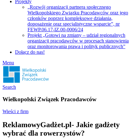
Projekty
„Rozwój organizacji partnera społecznego
Wielkopolskiego Związku Pracodawców oraz jego
członków poprzez kompleksowe działania,
doposażenie oraz specjalistyczne wsparcie”, nr
FEWP.06.17-IZ.00-0006/24
Projekt „Gotowi na zmiany – udział regionalnych
organizacji pracodawców w procesach stanowienia
oraz monitorowania prawa i polityk publicznych”
Dołącz do nas!
Menu
Search
Wielkopolski Związek Pracodawców
Wieści z firm
ReklamowyGadżet.pl- Jakie gadżety
wybrać dla rowerzystów?