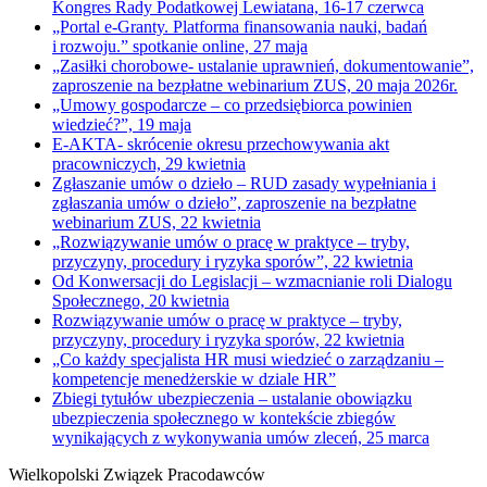
Kongres Rady Podatkowej Lewiatana, 16-17 czerwca
„Portal e-Granty. Platforma finansowania nauki, badań
i rozwoju.” spotkanie online, 27 maja
„Zasiłki chorobowe- ustalanie uprawnień, dokumentowanie”,
zaproszenie na bezpłatne webinarium ZUS, 20 maja 2026r.
„Umowy gospodarcze – co przedsiębiorca powinien
wiedzieć?”, 19 maja
E-AKTA- skrócenie okresu przechowywania akt
pracowniczych, 29 kwietnia
Zgłaszanie umów o dzieło – RUD zasady wypełniania i
zgłaszania umów o dzieło”, zaproszenie na bezpłatne
webinarium ZUS, 22 kwietnia
„Rozwiązywanie umów o pracę w praktyce – tryby,
przyczyny, procedury i ryzyka sporów”, 22 kwietnia
Od Konwersacji do Legislacji – wzmacnianie roli Dialogu
Społecznego, 20 kwietnia
Rozwiązywanie umów o pracę w praktyce – tryby,
przyczyny, procedury i ryzyka sporów, 22 kwietnia
„Co każdy specjalista HR musi wiedzieć o zarządzaniu –
kompetencje menedżerskie w dziale HR”
Zbiegi tytułów ubezpieczenia – ustalanie obowiązku
ubezpieczenia społecznego w kontekście zbiegów
wynikających z wykonywania umów zleceń, 25 marca
Wielkopolski Związek Pracodawców