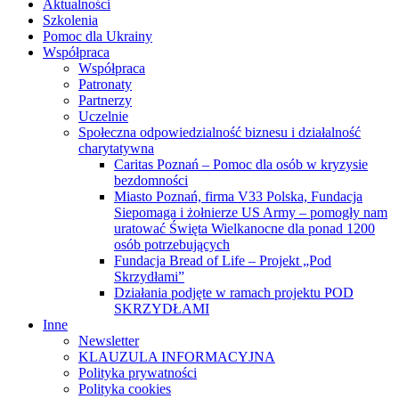
Aktualności
Szkolenia
Pomoc dla Ukrainy
Współpraca
Współpraca
Patronaty
Partnerzy
Uczelnie
Społeczna odpowiedzialność biznesu i działalność
charytatywna
Caritas Poznań – Pomoc dla osób w kryzysie
bezdomności
Miasto Poznań, firma V33 Polska, Fundacja
Siepomaga i żołnierze US Army – pomogły nam
uratować Święta Wielkanocne dla ponad 1200
osób potrzebujących
Fundacja Bread of Life – Projekt „Pod
Skrzydłami”
Działania podjęte w ramach projektu POD
SKRZYDŁAMI
Inne
Newsletter
KLAUZULA INFORMACYJNA
Polityka prywatności
Polityka cookies