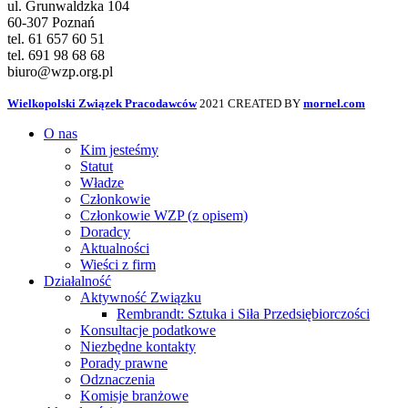
ul. Grunwaldzka 104
60-307 Poznań
tel. 61 657 60 51
tel. 691 98 68 68
biuro@wzp.org.pl
Wielkopolski Związek Pracodawców
2021 CREATED BY
mornel.com
O nas
Kim jesteśmy
Statut
Władze
Członkowie
Członkowie WZP (z opisem)
Doradcy
Aktualności
Wieści z firm
Działalność
Aktywność Związku
Rembrandt: Sztuka i Siła Przedsiębiorczości
Konsultacje podatkowe
Niezbędne kontakty
Porady prawne
Odznaczenia
Komisje branżowe