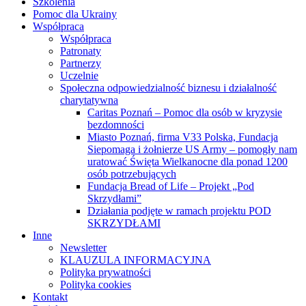
Szkolenia
Pomoc dla Ukrainy
Współpraca
Współpraca
Patronaty
Partnerzy
Uczelnie
Społeczna odpowiedzialność biznesu i działalność
charytatywna
Caritas Poznań – Pomoc dla osób w kryzysie
bezdomności
Miasto Poznań, firma V33 Polska, Fundacja
Siepomaga i żołnierze US Army – pomogły nam
uratować Święta Wielkanocne dla ponad 1200
osób potrzebujących
Fundacja Bread of Life – Projekt „Pod
Skrzydłami”
Działania podjęte w ramach projektu POD
SKRZYDŁAMI
Inne
Newsletter
KLAUZULA INFORMACYJNA
Polityka prywatności
Polityka cookies
Kontakt