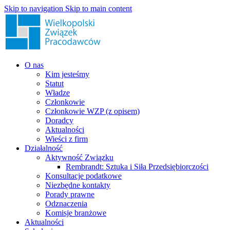
Skip to navigation
Skip to main content
O nas
Kim jesteśmy
Statut
Władze
Członkowie
Członkowie WZP (z opisem)
Doradcy
Aktualności
Wieści z firm
Działalność
Aktywność Związku
Rembrandt: Sztuka i Siła Przedsiębiorczości
Konsultacje podatkowe
Niezbędne kontakty
Porady prawne
Odznaczenia
Komisje branżowe
Aktualności