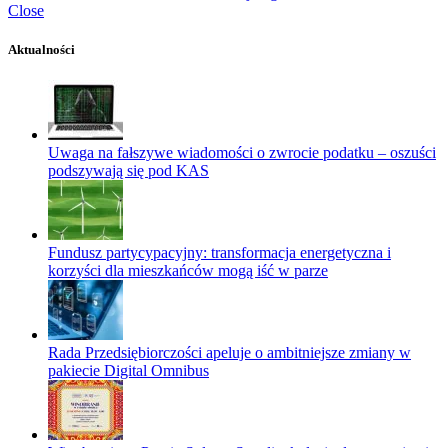
Close
Aktualności
Uwaga na fałszywe wiadomości o zwrocie podatku – oszuści
podszywają się pod KAS
Fundusz partycypacyjny: transformacja energetyczna i
korzyści dla mieszkańców mogą iść w parze
Rada Przedsiębiorczości apeluje o ambitniejsze zmiany w
pakiecie Digital Omnibus