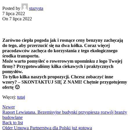
Posted by
stazysta
7 lipca 2022
On 7 lipca 2022
Zarówno ciepła pogoda jak i rosnące ceny benzyny zachęcają
do tego, aby przerzucić się na dwa kółka. Coraz więcej
pracodawców zachęca do korzystania z tego ekologicznego
środka transportu.
Może warto pomyśleć o rowerowym upominku z logo Twojej
firmy? Przygotowaliśmy kilka ciekawych i praktycznych
pomysłów.
To tylko kilka naszych propozycji. Chcesz zobaczyć inne
wzory? – SKONTAKTUJ SIĘ Z NAMI! Chętnie przygotujemy
ofertę 🙂
Więcej:
tutaj
Newer
Raport Lewiatana. Bezemisyjne budynki przyspieszą rozwój branży
budowlane
Back to list
Older
Umowa Partnerstwa dla Polski już gotowa