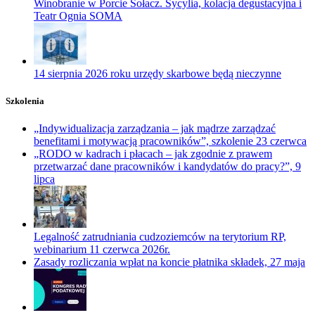
Winobranie w Porcie Sołacz. Sycylia, kolacja degustacyjna i
Teatr Ognia SOMA
14 sierpnia 2026 roku urzędy skarbowe będą nieczynne
Szkolenia
„Indywidualizacja zarządzania – jak mądrze zarządzać
benefitami i motywacją pracowników”, szkolenie 23 czerwca
„RODO w kadrach i płacach – jak zgodnie z prawem
przetwarzać dane pracowników i kandydatów do pracy?”, 9
lipca
Legalność zatrudniania cudzoziemców na terytorium RP,
webinarium 11 czerwca 2026r.
Zasady rozliczania wpłat na koncie płatnika składek, 27 maja