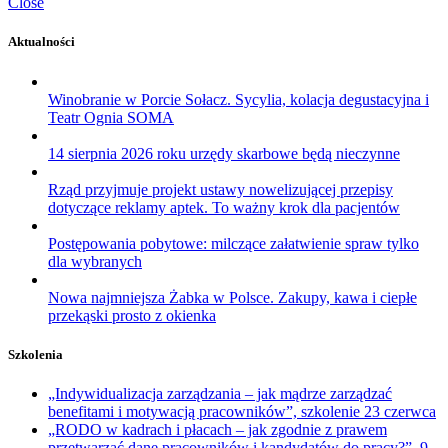
Close
Aktualności
Winobranie w Porcie Sołacz. Sycylia, kolacja degustacyjna i
Teatr Ognia SOMA
14 sierpnia 2026 roku urzędy skarbowe będą nieczynne
Rząd przyjmuje projekt ustawy nowelizującej przepisy
dotyczące reklamy aptek. To ważny krok dla pacjentów
Postępowania pobytowe: milczące załatwienie spraw tylko
dla wybranych
Nowa najmniejsza Żabka w Polsce. Zakupy, kawa i ciepłe
przekąski prosto z okienka
Szkolenia
„Indywidualizacja zarządzania – jak mądrze zarządzać
benefitami i motywacją pracowników”, szkolenie 23 czerwca
„RODO w kadrach i płacach – jak zgodnie z prawem
przetwarzać dane pracowników i kandydatów do pracy?”, 9