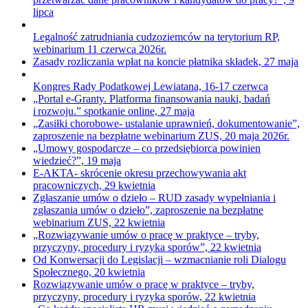
lipca
Legalność zatrudniania cudzoziemców na terytorium RP,
webinarium 11 czerwca 2026r.
Zasady rozliczania wpłat na koncie płatnika składek, 27 maja
Kongres Rady Podatkowej Lewiatana, 16-17 czerwca
„Portal e-Granty. Platforma finansowania nauki, badań
i rozwoju.” spotkanie online, 27 maja
„Zasiłki chorobowe- ustalanie uprawnień, dokumentowanie”,
zaproszenie na bezpłatne webinarium ZUS, 20 maja 2026r.
„Umowy gospodarcze – co przedsiębiorca powinien
wiedzieć?”, 19 maja
E-AKTA- skrócenie okresu przechowywania akt
pracowniczych, 29 kwietnia
Zgłaszanie umów o dzieło – RUD zasady wypełniania i
zgłaszania umów o dzieło”, zaproszenie na bezpłatne
webinarium ZUS, 22 kwietnia
„Rozwiązywanie umów o pracę w praktyce – tryby,
przyczyny, procedury i ryzyka sporów”, 22 kwietnia
Od Konwersacji do Legislacji – wzmacnianie roli Dialogu
Społecznego, 20 kwietnia
Rozwiązywanie umów o pracę w praktyce – tryby,
przyczyny, procedury i ryzyka sporów, 22 kwietnia