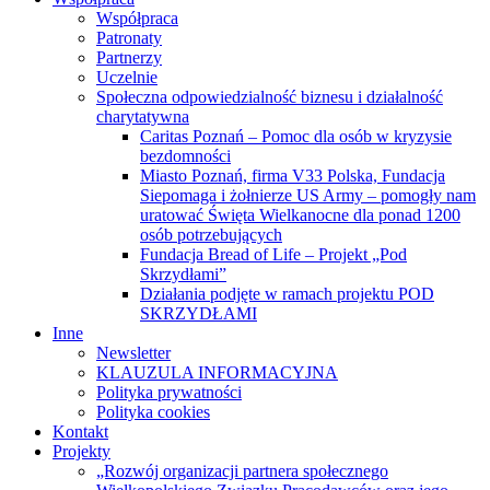
Współpraca
Patronaty
Partnerzy
Uczelnie
Społeczna odpowiedzialność biznesu i działalność
charytatywna
Caritas Poznań – Pomoc dla osób w kryzysie
bezdomności
Miasto Poznań, firma V33 Polska, Fundacja
Siepomaga i żołnierze US Army – pomogły nam
uratować Święta Wielkanocne dla ponad 1200
osób potrzebujących
Fundacja Bread of Life – Projekt „Pod
Skrzydłami”
Działania podjęte w ramach projektu POD
SKRZYDŁAMI
Inne
Newsletter
KLAUZULA INFORMACYJNA
Polityka prywatności
Polityka cookies
Kontakt
Projekty
„Rozwój organizacji partnera społecznego