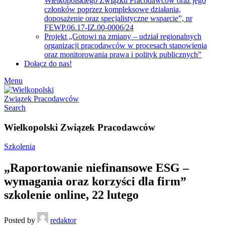
Wielkopolskiego Związku Pracodawców oraz jego
członków poprzez kompleksowe działania,
doposażenie oraz specjalistyczne wsparcie”, nr
FEWP.06.17-IZ.00-0006/24
Projekt „Gotowi na zmiany – udział regionalnych
organizacji pracodawców w procesach stanowienia
oraz monitorowania prawa i polityk publicznych”
Dołącz do nas!
Menu
Search
Wielkopolski Związek Pracodawców
Szkolenia
„Raportowanie niefinansowe ESG –
wymagania oraz korzyści dla firm”
szkolenie online, 22 lutego
Posted by
redaktor