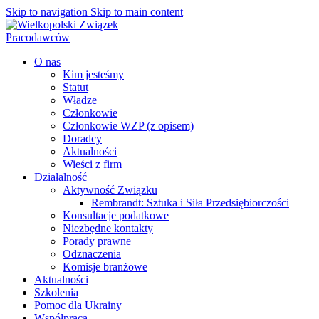
Skip to navigation
Skip to main content
O nas
Kim jesteśmy
Statut
Władze
Członkowie
Członkowie WZP (z opisem)
Doradcy
Aktualności
Wieści z firm
Działalność
Aktywność Związku
Rembrandt: Sztuka i Siła Przedsiębiorczości
Konsultacje podatkowe
Niezbędne kontakty
Porady prawne
Odznaczenia
Komisje branżowe
Aktualności
Szkolenia
Pomoc dla Ukrainy
Współpraca