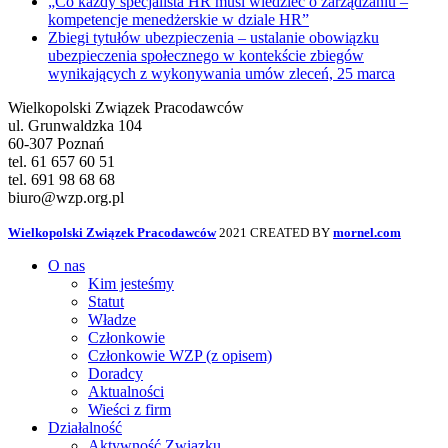
„Co każdy specjalista HR musi wiedzieć o zarządzaniu –
kompetencje menedżerskie w dziale HR”
Zbiegi tytułów ubezpieczenia – ustalanie obowiązku
ubezpieczenia społecznego w kontekście zbiegów
wynikających z wykonywania umów zleceń, 25 marca
Wielkopolski Związek Pracodawców
ul. Grunwaldzka 104
60-307 Poznań
tel. 61 657 60 51
tel. 691 98 68 68
biuro@wzp.org.pl
Wielkopolski Związek Pracodawców
2021 CREATED BY
mornel.com
O nas
Kim jesteśmy
Statut
Władze
Członkowie
Członkowie WZP (z opisem)
Doradcy
Aktualności
Wieści z firm
Działalność
Aktywność Związku