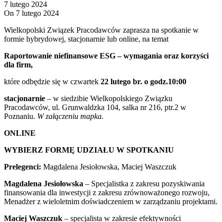
7 lutego 2024
On 7 lutego 2024
Wielkopolski Związek Pracodawców zaprasza na spotkanie w
formie hybrydowej, stacjonarnie lub online, na temat
Raportowanie niefinansowe ESG – wymagania oraz korzyści
dla firm,
które odbędzie się w czwartek
22 lutego
br. o godz.10:00
stacjonarnie
– w siedzibie Wielkopolskiego Związku
Pracodawców, ul. Grunwaldzka 104, salka nr 216, ptr.2 w
Poznaniu.
W załączeniu mapka.
ONLINE
WYBIERZ FORMĘ UDZIAŁU W SPOTKANIU
Prelegenci:
Magdalena Jesiołowska, Maciej Waszczuk
Magdalena
Jesiołowska
– Specjalistka z zakresu pozyskiwania
finansowania dla inwestycji z zakresu zrównoważonego rozwoju,
Menadżer z wieloletnim doświadczeniem w zarządzaniu projektami.
Maciej Waszczuk
– specjalista w zakresie efektywności