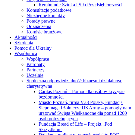
Rembrandt: Sztuka i Siła Przedsiębiorczości
Konsultacje podatkowe
Niezbędne kontakty
Porady prawne
Odznaczenia
Komisje branżowe
Aktualności
Szkolenia
Pomoc dla Ukrainy
Współpraca
Współpraca
Patronaty
Partnerzy
Uczelnie
Społeczna odpowiedzialność biznesu i działalność
charytatywna
Caritas Poznań – Pomoc dla osób w kryzysie
bezdomności
Miasto Poznań, firma V33 Polska, Fundacja
Siepomaga i żołnierze US Army – pomogły nam
uratować Święta Wielkanocne dla ponad 1200
osób potrzebujących
Fundacja Bread of Life – Projekt „Pod
Skrzydłami”
Działania podjęte w ramach projektu POD