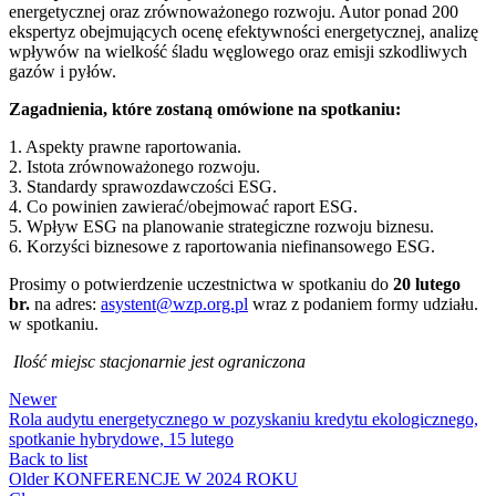
energetycznej oraz zrównoważonego rozwoju. Autor ponad 200
ekspertyz obejmujących ocenę efektywności energetycznej, analizę
wpływów na wielkość śladu węglowego oraz emisji szkodliwych
gazów i pyłów.
Zagadnienia, które zostaną omówione na spotkaniu:
1. Aspekty prawne raportowania.
2. Istota zrównoważonego rozwoju.
3. Standardy sprawozdawczości ESG.
4. Co powinien zawierać/obejmować raport ESG.
5. Wpływ ESG na planowanie strategiczne rozwoju biznesu.
6. Korzyści biznesowe z raportowania niefinansowego ESG.
Prosimy o potwierdzenie uczestnictwa w spotkaniu do
20 lutego
br.
na adres:
asystent@wzp.org.pl
wraz z podaniem formy udziału.
w spotkaniu.
Ilość miejsc stacjonarnie jest ograniczona
Newer
Rola audytu energetycznego w pozyskaniu kredytu ekologicznego,
spotkanie hybrydowe, 15 lutego
Back to list
Older
KONFERENCJE W 2024 ROKU