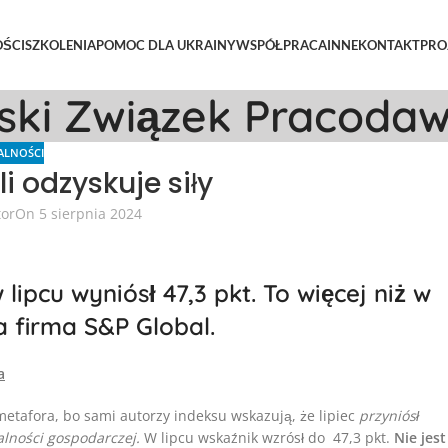
ŚCI
SZKOLENIA
POMOC DLA UKRAINY
WSPÓŁPRACA
INNE
KONTAKT
PRO
lski Związek Pracoda
ALNOŚCI
i odzyskuje siły
tor
On 5 sierpnia 2024
ipcu wyniósł 47,3 pkt. To więcej niż w
a firma S&P Global.
a
etafora, bo sami autorzy indeksu wskazują, że lipiec
przyniósł
lności gospodarczej.
W lipcu wskaźnik wzrósł do 47,3 pkt.
Nie jest