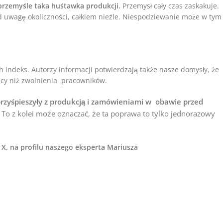
 przemyśle taka huśtawka produkcji.
Przemysł cały czas zaskakuje.
 uwagę okoliczności, całkiem nieźle. Niespodziewanie może w tym
 indeks. Autorzy informacji potwierdzają także nasze domysły, że
racy niż zwolnienia pracowników.
przyśpieszyły z produkcją i zamówieniami w obawie przed
To z kolei może oznaczać, że ta poprawa to tylko jednorazowy
, na profilu naszego eksperta Mariusza