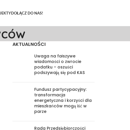
JEKTY
DOŁĄCZ DO NAS!
wców
AKTUALNOŚCI
Uwaga na fałszywe
wiadomości o zwrocie
podatku – oszuści
podszywają się pod KAS
Fundusz partycypacyjny:
transformacja
energetyczna i korzyści dla
mieszkańców mogą iść w
parze
Rada Przedsiębiorczości