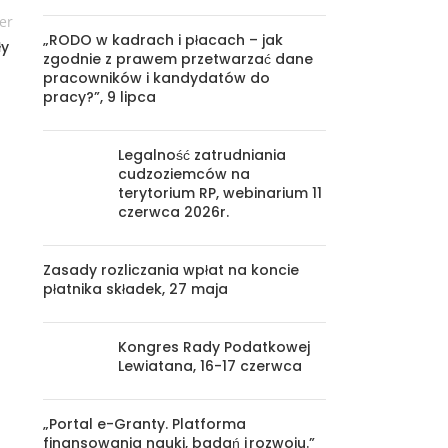
er
„RODO w kadrach i płacach – jak
ły
zgodnie z prawem przetwarzać dane
pracowników i kandydatów do
pracy?”, 9 lipca
Legalność zatrudniania
cudzoziemców na
terytorium RP, webinarium 11
czerwca 2026r.
Zasady rozliczania wpłat na koncie
płatnika składek, 27 maja
Kongres Rady Podatkowej
Lewiatana, 16-17 czerwca
„Portal e-Granty. Platforma
finansowania nauki, badań i rozwoju.”