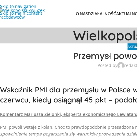
Skip to navigation
Skip to main content
O NAS
DZIAŁALNOŚĆ
AKTUALNO
Wielkopo
AKTU
Przemysł powol
Posted by
redak
Wskaźnik PMI dla przemysłu w Polsce w l
czerwcu, kiedy osiągnął 45 pkt – podał
Komentarz Mariusza Zielonki, eksperta ekonomicznego Lewiatan
PMI powoli wstaje z kolan. Choć to prawdopodobnie przesadzona m
spowolnienie tempa pogarszania się warunków prowadzenia działa