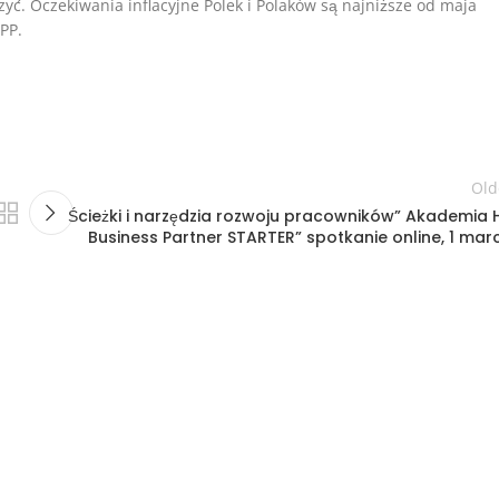
zyć. Oczekiwania inflacyjne Polek i Polaków są najniższe od maja
RPP.
Old
Ścieżki i narzędzia rozwoju pracowników” Akademia 
Business Partner STARTER” spotkanie online, 1 mar