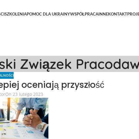
CI
SZKOLENIA
POMOC DLA UKRAINY
WSPÓŁPRACA
INNE
KONTAKT
PROJ
lski Związek Pracoda
ALNOŚCI
epiej oceniają przyszłość
tor
On 23 lutego 2023