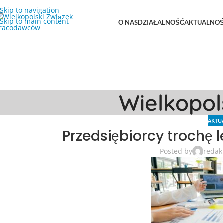
Skip to navigation
Skip to main content
O NAS
DZIAŁALNOŚĆ
AKTUALNOŚ
Wielkopo
AKTU
Przedsiębiorcy trochę l
Posted by
redak