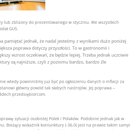
zy lub zbliżony do prezentowanego w styczniu. We wszystkich
podał GUS.
ba pamiętać jednak, że nadal jesteśmy z wynikami dużo poniżej
iększa poprawa dotyczy przyszłości. To w gastronomii i
zy wzrost oczekiwań, że będzie lepiej. Trzeba jednak uczciwie
tury są najniższe, czyli z poziomu bardzo, bardzo źle
ie wtedy powinniśmy już być po ogłoszeniu danych o inflacji za
a stanowi główny powód tak słabych nastrojów. Jej poprawa –
ddech przedsiębiorcom.
prawę sytuacji osobistej Polek i Polaków. Podobnie jednak jak w
. Bieżący wskaźnik koniunktury (-36,0) jest na prawie takim sam