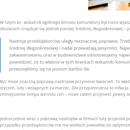
W lutym br. wskaźnik ogólnego klimatu koniunktury był nieco wyżs
obszarach znajduje się jednak poniżej średniej długookresowej – 
Nastroje przedsiębiorców uległy nieznacznej poprawie. Trze
średniej długookresowej i nadal przeważają pesymiści. Najw
zakwaterowaniu oraz w budownictwie odnotowujemy najwięks
powiedzieć, że to właśnie w tych branżach wskaźniki koniunk
przesunęliśmy się na poziom bardzo źle.
Być może znaczną poprawę nastrojów przyniesie kwiecień. To właśn
styczeń, luty i wstępnych za marzec. Dla przypomnienia to inflacj
zmniejszenie tempa wzrostu cen – może zatem przynieść pewny o
Jednocześnie wraz z poprawą nastrojów w firmach luty przyniósł po
przypadku przedsiębiorców nie ma wielkich powodów do optymizmu