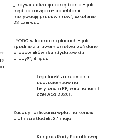
„Indywidualizacja zarządzania – jak
mądrze zarządzać benefitami i
motywacją pracowników”, szkolenie
23 czerwca
„RODO w kadrach i płacach – jak
zgodnie z prawem przetwarzać dane
pracowników i kandydatów do
er
pracy?”, 9 lipca
HR
ca
Legalność zatrudniania
cudzoziemców na
terytorium RP, webinarium 11
czerwca 2026r.
Zasady rozliczania wpłat na koncie
płatnika składek, 27 maja
Kongres Rady Podatkowej