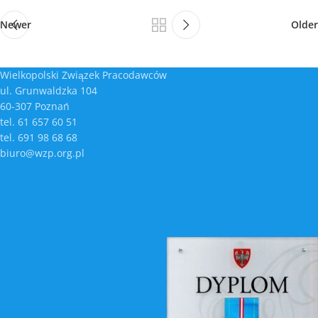
Newer
Older
Wielkopolski Związek Pracodawców
ul. Grunwaldzka 104
60-307 Poznań
tel. 61 657 60 51
tel. 691 98 68 68
biuro@wzp.org.pl