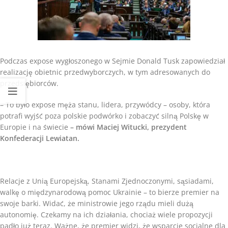
Podczas expose wygłoszonego w Sejmie Donald Tusk zapowiedział
realizację obietnic przedwyborczych, w tym adresowanych do
przedsiębiorców.
– To było expose męża stanu, lidera, przywódcy – osoby, która
potrafi wyjść poza polskie podwórko i zobaczyć silną Polskę w
Europie i na świecie
– mówi Maciej Witucki, prezydent
Konfederacji Lewiatan.
Relacje z Unią Europejską, Stanami Zjednoczonymi, sąsiadami,
walkę o międzynarodową pomoc Ukrainie – to bierze premier na
swoje barki. Widać, że ministrowie jego rządu mieli dużą
autonomię. Czekamy na ich działania, chociaż wiele propozycji
padło już teraz. Ważne, że premier widzi, że wsparcie socjalne dla