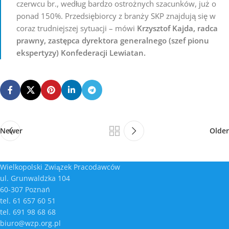
czerwcu br., według bardzo ostrożnych szacunków, już o
ponad 150%. Przedsiębiorcy z branży SKP znajdują się w
coraz trudniejszej sytuacji – mówi
Krzysztof Kajda, radca
prawny, zastępca dyrektora generalnego (szef pionu
ekspertyzy) Konfederacji Lewiatan.
Newer
Older
Wielkopolski Związek Pracodawców
ul. Grunwaldzka 104
60-307 Poznań
tel. 61 657 60 51
tel. 691 98 68 68
biuro@wzp.org.pl