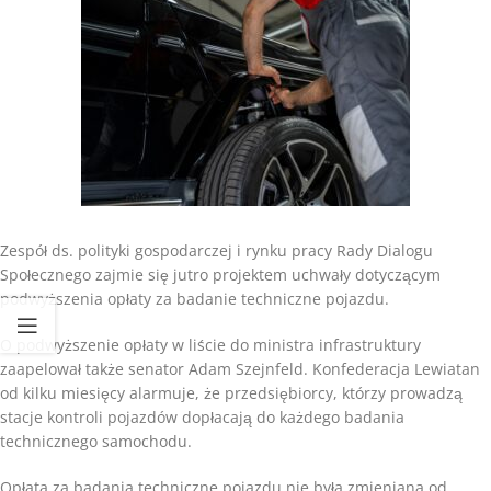
Zespół ds. polityki gospodarczej i rynku pracy Rady Dialogu
Społecznego zajmie się jutro projektem uchwały dotyczącym
podwyższenia opłaty za badanie techniczne pojazdu.
O podwyższenie opłaty w liście do ministra infrastruktury
zaapelował także senator Adam Szejnfeld. Konfederacja Lewiatan
od kilku miesięcy alarmuje, że przedsiębiorcy, którzy prowadzą
stacje kontroli pojazdów dopłacają do każdego badania
technicznego samochodu.
Opłata za badania techniczne pojazdu nie była zmieniana od