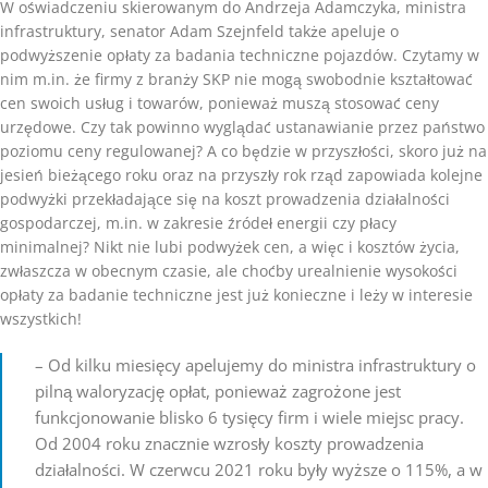
W oświadczeniu skierowanym do Andrzeja Adamczyka, ministra
infrastruktury, senator Adam Szejnfeld także apeluje o
podwyższenie opłaty za badania techniczne pojazdów. Czytamy w
nim m.in. że firmy z branży SKP nie mogą swobodnie kształtować
cen swoich usług i towarów, ponieważ muszą stosować ceny
urzędowe. Czy tak powinno wyglądać ustanawianie przez państwo
poziomu ceny regulowanej? A co będzie w przyszłości, skoro już na
jesień bieżącego roku oraz na przyszły rok rząd zapowiada kolejne
podwyżki przekładające się na koszt prowadzenia działalności
gospodarczej, m.in. w zakresie źródeł energii czy płacy
minimalnej? Nikt nie lubi podwyżek cen, a więc i kosztów życia,
zwłaszcza w obecnym czasie, ale choćby urealnienie wysokości
opłaty za badanie techniczne jest już konieczne i leży w interesie
wszystkich!
– Od kilku miesięcy apelujemy do ministra infrastruktury o
pilną waloryzację opłat, ponieważ zagrożone jest
funkcjonowanie blisko 6 tysięcy firm i wiele miejsc pracy.
Od 2004 roku znacznie wzrosły koszty prowadzenia
działalności. W czerwcu 2021 roku były wyższe o 115%, a w