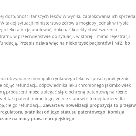
tej dostępności tańszych leków w wyniku zablokowania ich sprzeda
W takiej sytuacji ministerstwo zdrowia mogłoby jednak w trybie
go leku albo ją anulować, dokonać korekty obwieszczenia i
ratni, w przeciwieństwie do sytuacji, w której – mimo rejestracji
efundacją.
Przepis działa więc na niekorzyść pacjentów i NFZ, bo
 na utrzymanie monopolu rynkowego leku w sposób praktycznie
że objąć refundacją odpowiednika leku chronionego jakimkolwiek
ną producent może ubiegać się o ochronę patentową na różne
wet taki patent, mimo tego, że nie stanowi istotnej bariery dla
jęcie go refundacją.
Zawarta w nowelizacji propozycja to przejaw
(regulatora, płatnika) od jego statusu patentowego. Komisja
kazane na mocy prawa europejskiego.