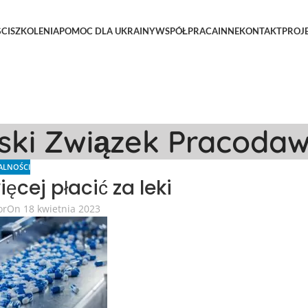
CI
SZKOLENIA
POMOC DLA UKRAINY
WSPÓŁPRACA
INNE
KONTAKT
PROJ
lski Związek Pracoda
ALNOŚCI
cej płacić za leki
or
On 18 kwietnia 2023