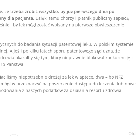
e, że
trzeba zrobić wszystko, by już pierwszego dnia po
ny dla pacjenta.
Dzięki temu chorzy i płatnik publiczny zapłacą
ześniej, by lek mógł zostać wpisany na pierwsze obwieszczenie
cznych do badania sytuacji patentowej leku. W polskim systemie
ej. A jeśli po kilku latach sporu patentowego sąd uzna, że
zdrowia okazałby się tym, który nieprawnie blokował konkurencję i
arb Państwa.
płaciliśmy niepotrzebnie drożej za lek w aptece, dwa – bo NFZ
re mógłby przeznaczyć na poszerzenie dostępu do leczenia lub nowe
kodowania z naszych podatków za działania resortu zdrowia.
Old