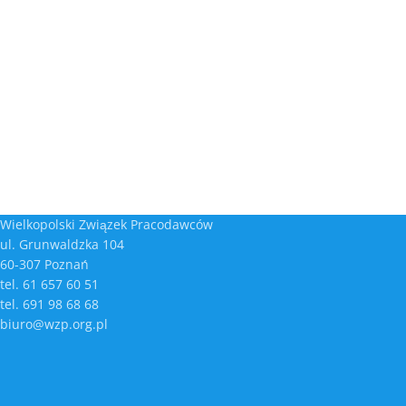
Wielkopolski Związek Pracodawców
ul. Grunwaldzka 104
60-307 Poznań
tel. 61 657 60 51
tel. 691 98 68 68
biuro@wzp.org.pl