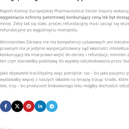
Raport Komisji Europejskiej Pharmaceutical Sector Inquiry wskazuj
wygaśnięciu ochrony patentowej konkurujący ceną lek był dostęp
mniej. Żeby tak się stało, proces refundacyjny musi zacząć się wc
refundacyjne po wygaśnięciu monopolu.
Ministerstwo Zdrowia nie ma kompetencji ustawowych ani merytory
prawnym ma je jedynie wyspecjalizowany sąd własności intelektualn
konkurujący lek miał prawo wejść do obrotu i refundacji, minister 
ten czyn stanowiłby podstawę do wypłaty odszkodowania przez Sk
Jako obywatele tracilibyśmy więc potrójnie: raz – bo jako pacjenci 
wydawałby więcej z naszych składek na terapię tracąc środki, któ
leki, trzy – bo producent blokowanego leku mógłby dochodzić odsz