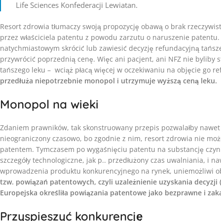
Life Sciences Konfederacji Lewiatan.
Resort zdrowia tłumaczy swoją propozycję obawą o brak rzeczywis
przez właściciela patentu z powodu zarzutu o naruszenie patentu. 
natychmiastowym skrócić lub zawiesić decyzję refundacyjną tańsze
przywrócić poprzednią cenę. Więc ani pacjent, ani NFZ nie byliby st
tańszego leku – wciąż płacą więcej w oczekiwaniu na objęcie go r
przedłuża niepotrzebnie monopol i utrzymuje wyższą ceną leku.
Monopol na wieki
Zdaniem prawników, tak skonstruowany przepis pozwalałby nawet
nieograniczony czasowo, bo zgodnie z nim, resort zdrowia nie mo
patentem. Tymczasem po wygaśnięciu patentu na substancję czyn
szczegóły technologiczne, jak p.. przedłużony czas uwalniania, i na
wprowadzenia produktu konkurencyjnego na rynek, uniemożliwi ob
tzw. powiązań patentowych, czyli uzależnienie uzyskania decyzji 
Europejska określiła powiązania patentowe jako bezprawne i za
Przyspieszyć konkurencję