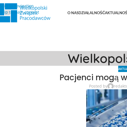
Skip to navigation
Skip to main content
O NAS
DZIAŁALNOŚĆ
AKTUALNOŚ
Wielkopo
AKTU
Pacjenci mogą wię
Posted by
redakt