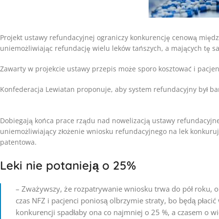
Projekt ustawy refundacyjnej ograniczy konkurencję cenową między
uniemożliwiając refundację wielu leków tańszych, a mających tę s
Zawarty w projekcie ustawy przepis może sporo kosztować i pacjen
Konfederacja Lewiatan proponuje, aby system refundacyjny był ba
Dobiegają końca prace rządu nad nowelizacją ustawy refundacyjnej. 
uniemożliwiający złożenie wniosku refundacyjnego na lek konkur
patentowa.
Leki nie potanieją o 25%
– Zważywszy, że rozpatrywanie wniosku trwa do pół roku, o
czas NFZ i pacjenci poniosą olbrzymie straty, bo będą płaci
konkurencji spadłaby ona co najmniej o 25 %, a czasem o wi