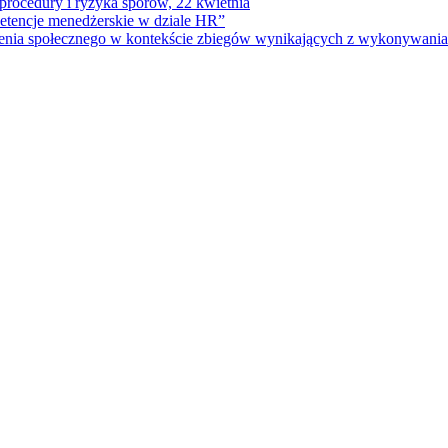
rocedury i ryzyka sporów, 22 kwietnia
petencje menedżerskie w dziale HR”
czenia społecznego w kontekście zbiegów wynikających z wykonywani