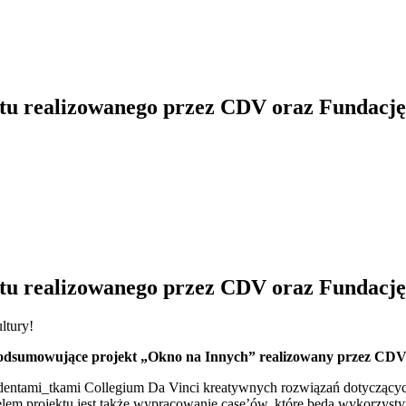
tu realizowanego przez CDV oraz Fundację
tu realizowanego przez CDV oraz Fundację
ltury!
 podsumowujące projekt „Okno na Innych” realizowany przez CDV
dentami_tkami Collegium Da Vinci kreatywnych rozwiązań dotyczącyc
elem projektu jest także wypracowanie case’ów, które będą wykorzyst