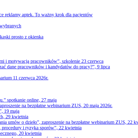
ące reklamy aptek. To ważny krok dla pacjentów
a wybranych
kąski prosto z okienka
tami i motywacją pracowników”, szkolenie 23 czerwca
ać dane pracowników i kandydatów do pracy?”, 9 lipca
narium 11 czerwca 2026r.
u.” spotkanie online, 27 maja
aproszenie na bezpłatne webinarium ZUS, 20 maja 2026r.
”, 19 maja
h, 29 kwietnia
nia umów o dzieło”, zaproszenie na bezpłatne webinarium ZUS, 22 kw
 procedury i ryzyka sporów”, 22 kwietnia
łecznego, 20 kwietnia