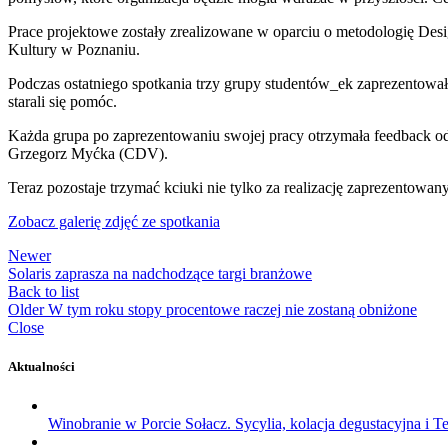
Prace projektowe zostały zrealizowane w oparciu o metodologię De
Kultury w Poznaniu.
Podczas ostatniego spotkania trzy grupy studentów_ek zaprezentował
starali się pomóc.
Każda grupa po zaprezentowaniu swojej pracy otrzymała feedback o
Grzegorz Myćka (CDV).
Teraz pozostaje trzymać kciuki nie tylko za realizację zaprezentowa
Zobacz galerię zdjęć ze spotkania
Newer
Solaris zaprasza na nadchodzące targi branżowe
Back to list
Older
W tym roku stopy procentowe raczej nie zostaną obniżone
Close
Aktualności
Winobranie w Porcie Sołacz. Sycylia, kolacja degustacyjna i