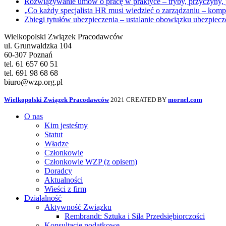
Rozwiązywanie umów o pracę w praktyce – tryby, przyczyny, p
„Co każdy specjalista HR musi wiedzieć o zarządzaniu – kom
Zbiegi tytułów ubezpieczenia – ustalanie obowiązku ubezpie
Wielkopolski Związek Pracodawców
ul. Grunwaldzka 104
60-307 Poznań
tel. 61 657 60 51
tel. 691 98 68 68
biuro@wzp.org.pl
Wielkopolski Związek Pracodawców
2021 CREATED BY
mornel.com
O nas
Kim jesteśmy
Statut
Władze
Członkowie
Członkowie WZP (z opisem)
Doradcy
Aktualności
Wieści z firm
Działalność
Aktywność Związku
Rembrandt: Sztuka i Siła Przedsiębiorczości
Konsultacje podatkowe