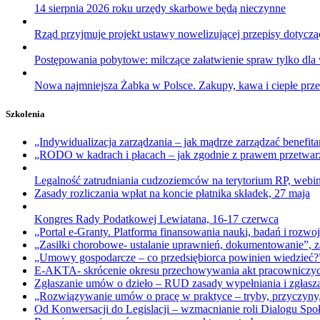
14 sierpnia 2026 roku urzędy skarbowe będą nieczynne
Rząd przyjmuje projekt ustawy nowelizującej przepisy dotycz
Postępowania pobytowe: milczące załatwienie spraw tylko dl
Nowa najmniejsza Żabka w Polsce. Zakupy, kawa i ciepłe prze
Szkolenia
„Indywidualizacja zarządzania – jak mądrze zarządzać benefi
„RODO w kadrach i płacach – jak zgodnie z prawem przetwarz
Legalność zatrudniania cudzoziemców na terytorium RP, webi
Zasady rozliczania wpłat na koncie płatnika składek, 27 maja
Kongres Rady Podatkowej Lewiatana, 16-17 czerwca
„Portal e-Granty. Platforma finansowania nauki, badań i rozwoj
„Zasiłki chorobowe- ustalanie uprawnień, dokumentowanie”, z
„Umowy gospodarcze – co przedsiębiorca powinien wiedzieć?
E-AKTA- skrócenie okresu przechowywania akt pracowniczyc
Zgłaszanie umów o dzieło – RUD zasady wypełniania i zgłasza
„Rozwiązywanie umów o pracę w praktyce – tryby, przyczyny,
Od Konwersacji do Legislacji – wzmacnianie roli Dialogu Spo