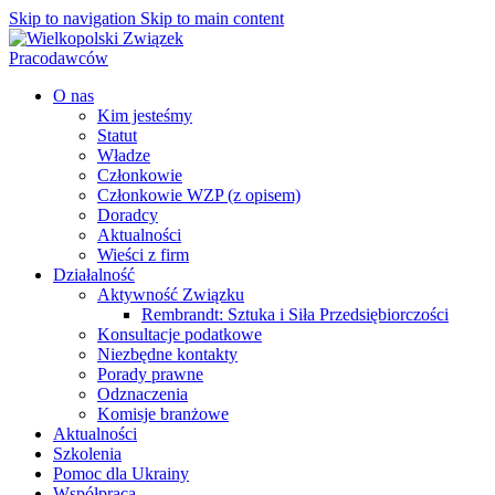
Skip to navigation
Skip to main content
O nas
Kim jesteśmy
Statut
Władze
Członkowie
Członkowie WZP (z opisem)
Doradcy
Aktualności
Wieści z firm
Działalność
Aktywność Związku
Rembrandt: Sztuka i Siła Przedsiębiorczości
Konsultacje podatkowe
Niezbędne kontakty
Porady prawne
Odznaczenia
Komisje branżowe
Aktualności
Szkolenia
Pomoc dla Ukrainy
Współpraca