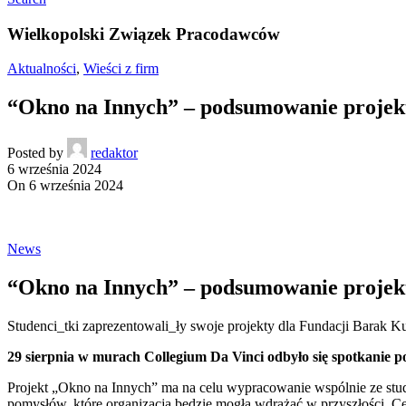
Wielkopolski Związek Pracodawców
Aktualności
,
Wieści z firm
“Okno na Innych” – podsumowanie projek
Posted by
redaktor
6 września 2024
On 6 września 2024
News
“Okno na Innych” – podsumowanie projek
Studenci_tki zaprezentowali_ły swoje projekty dla Fundacji Barak Ku
29 sierpnia w murach Collegium Da Vinci odbyło się spotkanie
Projekt „Okno na Innych” ma na celu wypracowanie wspólnie ze stu
pomysłów, które organizacja będzie mogła wdrażać w przyszłości. C