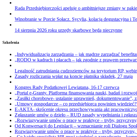
Rada Przedsiębiorczości apeluje o ambitniejsze zmiany w paki
Winobranie w Porcie Sołacz. Sycylia, kolacja degustacyjna i
14 sierpnia 2026 roku urzędy skarbowe będą nieczynne
Szkolenia
„Indywidualizacja zarządzania – jak mądrze zarządzać benefi
„RODO w kadrach i płacach – jak zgodnie z prawem przetwarz
Legalność zatrudniania cudzoziemców na terytorium RP, webi
Zasady rozliczania wpłat na koncie płatnika składek, 27 maja
Kongres Rady Podatkowej Lewiatana, 16-17 czerwca
„Portal e-Granty. Platforma finansowania nauki, badań i rozwoj
„Zasiłki chorobowe- ustalanie uprawnień, dokumentowanie”, z
„Umowy gospodarcze – co przedsiębiorca powinien wiedzieć?
E-AKTA- skrócenie okresu przechowywania akt pracowniczyc
Zgłaszanie umów o dzieło – RUD zasady wypełniania i zgłasza
„Rozwiązywanie umów o pracę w praktyce – tryby, przyczyny,
Od Konwersacji do Legislacji – wzmacnianie roli Dialogu Spo
Rozwiązywanie umów o pracę w praktyce – tryby, przyczyny, p
„Co każdy specjalista HR musi wiedzieć o zarządzaniu – kom