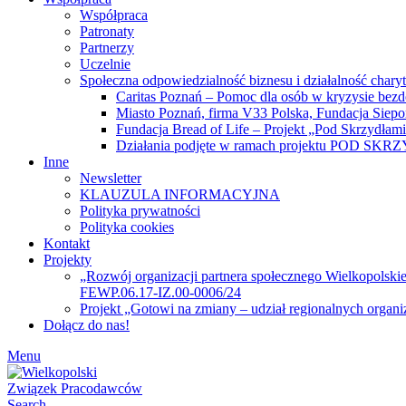
Współpraca
Patronaty
Partnerzy
Uczelnie
Społeczna odpowiedzialność biznesu i działalność chary
Caritas Poznań – Pomoc dla osób w kryzysie bez
Miasto Poznań, firma V33 Polska, Fundacja Siep
Fundacja Bread of Life – Projekt „Pod Skrzydłam
Działania podjęte w ramach projektu POD SK
Inne
Newsletter
KLAUZULA INFORMACYJNA
Polityka prywatności
Polityka cookies
Kontakt
Projekty
„Rozwój organizacji partnera społecznego Wielkopolski
FEWP.06.17-IZ.00-0006/24
Projekt „Gotowi na zmiany – udział regionalnych organ
Dołącz do nas!
Menu
Search