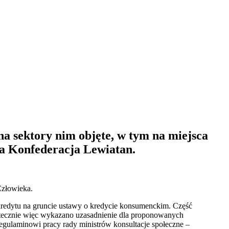
na sektory nim objęte, w tym na miejsca
ża Konfederacja Lewiatan.
Człowieka.
w kredytu na gruncie ustawy o kredycie konsumenckim. Część
tatecznie więc wykazano uzasadnienie dla proponowanych
egulaminowi pracy rady ministrów konsultacje społeczne –