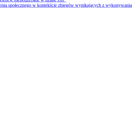
czenia społecznego w kontekście zbiegów wynikających z wykonywani