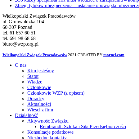
Zbiegi tytułów ubezpieczenia – ustalanie obowiązku ubezpie
Wielkopolski Związek Pracodawców
ul. Grunwaldzka 104
60-307 Poznań
tel. 61 657 60 51
tel. 691 98 68 68
biuro@wzp.org.pl
Wielkopolski Związek Pracodawców
2021 CREATED BY
mornel.com
O nas
Kim jesteśmy
Statut
Władze
Członkowie
Członkowie WZP (z opisem)
Doradcy
Aktualności
Wieści z firm
Działalność
Aktywność Związku
Rembrandt: Sztuka i Siła Przedsiębiorczości
Konsultacje podatkowe
Niezbędne kontakty