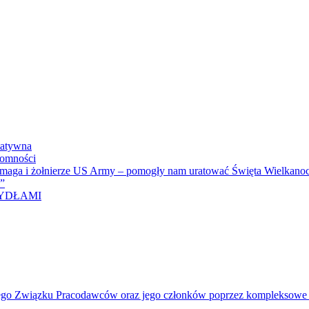
tatywna
domności
omaga i żołnierze US Army – pomogły nam uratować Święta Wielkanoc
i”
RZYDŁAMI
ego Związku Pracodawców oraz jego członków poprzez kompleksowe dzi