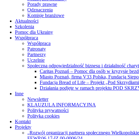
Porady prawne
Odznaczenia
Komisje branżowe
Aktualności
Szkolenia
Pomoc dla Ukrainy
Współpraca
Współpraca
Patronaty
Partnerzy
Uczelnie
Społeczna odpowiedzialność biznesu i działalność chary
Caritas Poznań – Pomoc dla osób w kryzysie bez
Miasto Poznań, firma V33 Polska, Fundacja Siep
Fundacja Bread of Life – Projekt „Pod Skrzydłam
Działania podjęte w ramach projektu POD SK
Inne
Newsletter
KLAUZULA INFORMACYJNA
Polityka prywatności
Polityka cookies
Kontakt
Projekty
„Rozwój organizacji partnera społecznego Wielkopolski
FEWP.06.17-IZ.00-0006/24