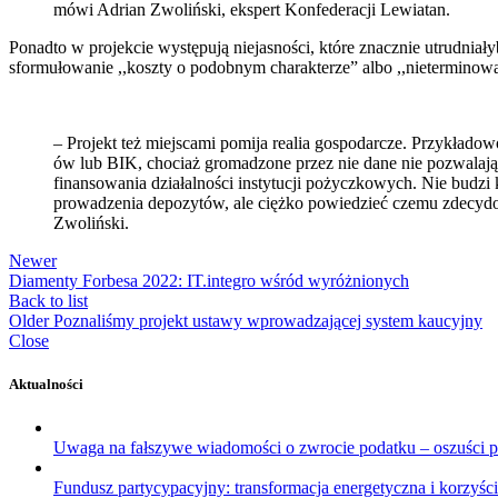
mówi Adrian Zwoliński, ekspert Konfederacji Lewiatan.
Ponadto w projekcie występują niejasności, które znacznie utrudniał
sformułowanie ,,koszty o podobnym charakterze” albo ,,nieterminowa
– Projekt też miejscami pomija realia gospodarcze. Przykład
ów lub BIK, chociaż gromadzone przez nie dane nie pozwalają
finansowania działalności instytucji pożyczkowych. Nie budzi
prowadzenia depozytów, ale ciężko powiedzieć czemu zdecydow
Zwoliński.
Newer
Diamenty Forbesa 2022: IT.integro wśród wyróżnionych
Back to list
Older
Poznaliśmy projekt ustawy wprowadzającej system kaucyjny
Close
Aktualności
Uwaga na fałszywe wiadomości o zwrocie podatku – oszuści 
Fundusz partycypacyjny: transformacja energetyczna i korzyś