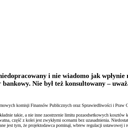
t niedopracowany i nie wiadomo jak wpłynie 
r bankowy. Nie był też konsultowany – uwa
sejmowych komisji Finansów Publicznych oraz Sprawiedliwości i Praw 
okładnie takie, a nie inne zaostrzenie limitu pozaodsetkowych kosztó
kwatna, część z kolei jest zwykłymi ocenami bez uzasadnienia. Niedos
 jest tym, że projektodawca pominął, wbrew regulacji ustawowej i r