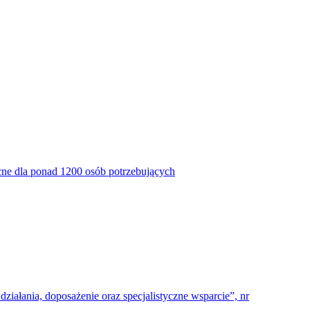
ne dla ponad 1200 osób potrzebujących
ałania, doposażenie oraz specjalistyczne wsparcie”, nr