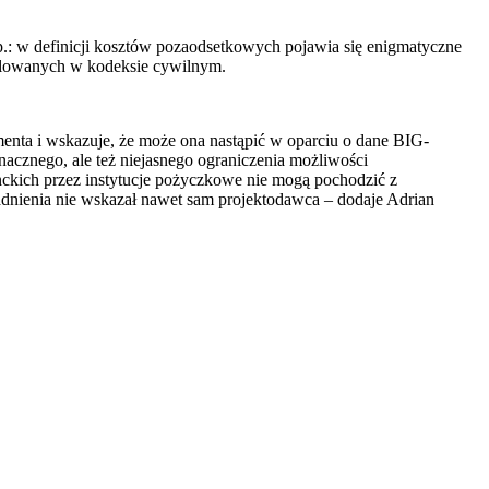
np.: w definicji kosztów pozaodsetkowych pojawia się enigmatyczne
egulowanych w kodeksie cywilnym.
enta i wskazuje, że może ona nastąpić w oparciu o dane BIG-
acznego, ale też niejasnego ograniczenia możliwości
nckich przez instytucje pożyczkowe nie mogą pochodzić z
adnienia nie wskazał nawet sam projektodawca – dodaje Adrian