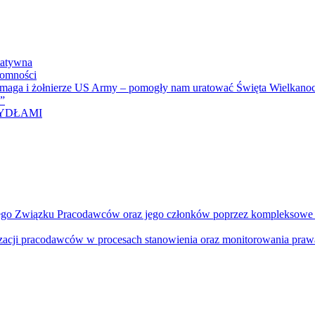
tatywna
domności
omaga i żołnierze US Army – pomogły nam uratować Święta Wielkanoc
i”
RZYDŁAMI
ego Związku Pracodawców oraz jego członków poprzez kompleksowe dzi
izacji pracodawców w procesach stanowienia oraz monitorowania prawa