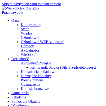
Skip to navigation
Skip to main content
O nas
Kim jesteśmy
Statut
Władze
Członkowie
Członkowie WZP (z opisem)
Doradcy
Aktualności
Wieści z firm
Działalność
Aktywność Związku
Rembrandt: Sztuka i Siła Przedsiębiorczości
Konsultacje podatkowe
Niezbędne kontakty
Porady prawne
Odznaczenia
Komisje branżowe
Aktualności
Szkolenia
Pomoc dla Ukrainy
Współpraca