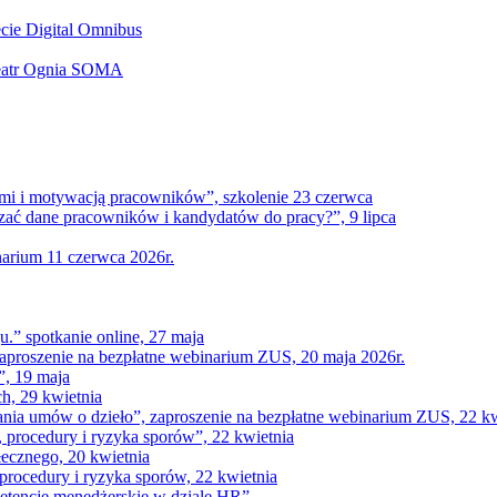
ecie Digital Omnibus
 Teatr Ognia SOMA
tami i motywacją pracowników”, szkolenie 23 czerwca
ać dane pracowników i kandydatów do pracy?”, 9 lipca
narium 11 czerwca 2026r.
u.” spotkanie online, 27 maja
aproszenie na bezpłatne webinarium ZUS, 20 maja 2026r.
”, 19 maja
h, 29 kwietnia
nia umów o dzieło”, zaproszenie na bezpłatne webinarium ZUS, 22 kw
 procedury i ryzyka sporów”, 22 kwietnia
łecznego, 20 kwietnia
rocedury i ryzyka sporów, 22 kwietnia
petencje menedżerskie w dziale HR”