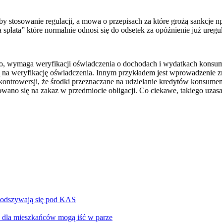
yby stosowanie regulacji, a mowa o przepisach za które grożą sankcje 
 spłata” które normalnie odnosi się do odsetek za opóźnienie już ur
owo, wymaga weryfikacji oświadczenia o dochodach i wydatkach konsum
 na weryfikację oświadczenia. Innym przykładem jest wprowadzenie zn
 kontrowersji, że środki przeznaczane na udzielanie kredytów konsume
ano się na zakaz w przedmiocie obligacji. Co ciekawe, takiego uzas
podszywają się pod KAS
ci dla mieszkańców mogą iść w parze