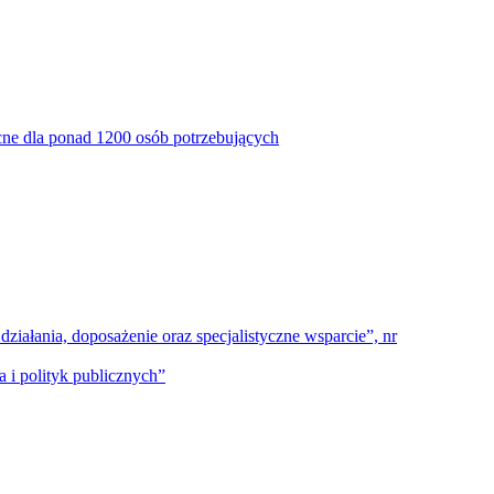
ne dla ponad 1200 osób potrzebujących
ałania, doposażenie oraz specjalistyczne wsparcie”, nr
 i polityk publicznych”