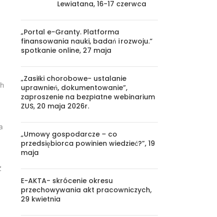
Lewiatana, 16-17 czerwca
„Portal e-Granty. Platforma
finansowania nauki, badań i rozwoju.”
spotkanie online, 27 maja
„Zasiłki chorobowe- ustalanie
ch
uprawnień, dokumentowanie”,
zaproszenie na bezpłatne webinarium
ZUS, 20 maja 2026r.
a
„Umowy gospodarcze – co
przedsiębiorca powinien wiedzieć?”, 19
maja
ć
E-AKTA- skrócenie okresu
przechowywania akt pracowniczych,
29 kwietnia