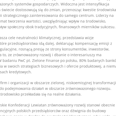
oważonych systemów gospodarczych. Widoczna jest intensyfikacja
m świecie dostosowują się do zmian, przenosząc kwestie środowiska
rii strategicznego zainteresowania do samego centrum. Liderzy na
yzmat tworzenia wartości, uwzględniając wpływ na środowisko,
ływ społeczny obok tradycyjnych, finansowych mierników sukcesu.
łasza cele neutralności klimatycznej, przedstawia wizje
óre przedsiębiorstwa idą dalej, deklarując kompensację emisji z
egulacyjne, rosnącą presję ze strony konsumentów, inwestorów,
 to, że zrównoważony rozwój i dbanie o interesariuszy ma
 W badaniu PwC pt. Zielone Finanse po polsku, 80% badanych bank
w swoich strategiach biznesowych i ofercie produktowej, a niem
esach kredytowych.
irm i organizacji w obszarze zielonej, niskoemisyjnej transformacji
rm do podejmowania działań w obszarze zrównoważonego rozwoju.
 środowisko przekładała się na realne działania.
owskie Konfederacji Lewiatan zrównoważony rozwój stanowi obecnie
ncyjnych polskich przedsiębiorców oraz dźwignia do budowy