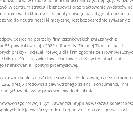
e zobowiązania w drodze do neutralności klimatycznej, gdyż widzą w
wój w centrum strategii biznesowej oraz traktowanie wydatków na
długoterminową to kluczowe elementy nowego paradygmatu biznesu.
zenia do neutralności klimatycznej jest bezpośrednio związany z
 odpowiedzieć na potrzeby firm członkowskich związanych z
r 55 powołała w maju 2020 r. Radę ds. Zielonej Transformacji.
rych praktyk i ścieżek rozwoju dla firm zgodnie ze zrównoważony
 blisko 100 firm, związków członkowskich KL w tematach dot.
 finansowania i polityki przemysłowej.
no zarówno konieczność dostosowania się do zewnętrznego otoczeni
ESG, presję środowiska zewnętrznego (klienci, konsumenci, inni),
az angażowania współpracowników do działania.
noważonego rozwoju Dyr. Zawadzka-Stępniak wskazała koniecznoś
lnych inicjatyw różnych firm i organizacji na rzecz przyszłości.