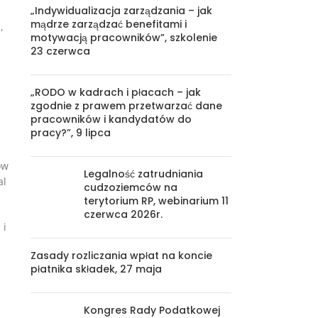
„Indywidualizacja zarządzania – jak
mądrze zarządzać benefitami i
,
motywacją pracowników”, szkolenie
23 czerwca
„RODO w kadrach i płacach – jak
zgodnie z prawem przetwarzać dane
pracowników i kandydatów do
pracy?”, 9 lipca
ów
Legalność zatrudniania
al
cudzoziemców na
terytorium RP, webinarium 11
czerwca 2026r.
 i
Zasady rozliczania wpłat na koncie
płatnika składek, 27 maja
Kongres Rady Podatkowej