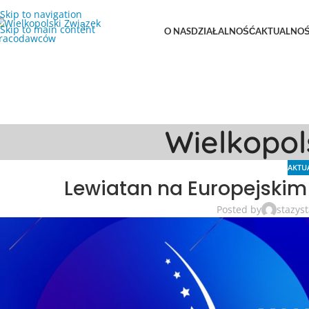
Skip to navigation
Skip to main content
O NAS
DZIAŁALNOŚĆ
AKTUALNOŚ
Wielkopo
AKTU
Lewiatan na Europejski
Posted by
stazys