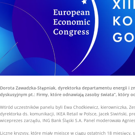
Dorota Zawadzka-Stępniak, dyrektorka departamentu energii i zm
dyskusyjnym pt.: Firmy, które odnawiają zasoby świata”, który 
Wśród uczestników panelu byli Ewa Chodkiewicz, kierowniczka, Z
dyrektorka ds. komunikacji, IKEA Retail w Polsce, Jacek Siwiński, p
wiceprezes zarządu, ING Bank Śląski S.A. Panel moderowała Agnie
Liczne kryzysy, które miały miejsce w ciągu ostatnich 18 miesięcy,