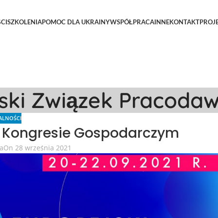
CI
SZKOLENIA
POMOC DLA UKRAINY
WSPÓŁPRACA
INNE
KONTAKT
PROJ
lski Związek Pracoda
ALNOŚCI
m Kongresie Gospodarczym
ta
On 28 września 2021