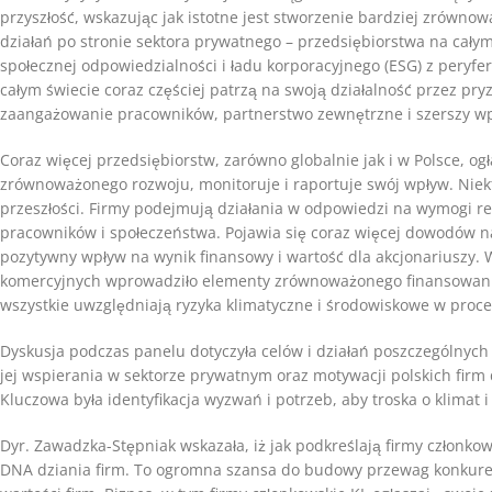
przyszłość, wskazując jak istotne jest stworzenie bardziej zrówn
działań po stronie sektora prywatnego – przedsiębiorstwa na cały
społecznej odpowiedzialności i ładu korporacyjnego (ESG) z peryfe
całym świecie coraz częściej patrzą na swoją działalność przez pr
zaangażowanie pracowników, partnerstwo zewnętrzne i szerszy wp
Coraz więcej przedsiębiorstw, zarówno globalnie jak i w Polsce, og
zrównoważonego rozwoju, monitoruje i raportuje swój wpływ. Niekt
przeszłości. Firmy podejmują działania w odpowiedzi na wymogi r
pracowników i społeczeństwa. Pojawia się coraz więcej dowodów na
pozytywny wpływ na wynik finansowy i wartość dla akcjonariuszy.
komercyjnych wprowadziło elementy zrównoważonego finansowania 
wszystkie uwzględniają ryzyka klimatyczne i środowiskowe w proc
Dyskusja podczas panelu dotyczyła celów i działań poszczególnych f
jej wspierania w sektorze prywatnym oraz motywacji polskich fi
Kluczowa była identyfikacja wyzwań i potrzeb, aby troska o klimat i
Dyr. Zawadzka-Stępniak wskazała, iż jak podkreślają firmy członk
DNA dziania firm. To ogromna szansa do budowy przewag konkure