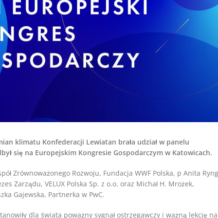
ian klimatu Konfederacji Lewiatan brała udział w panelu
odbył się na Europejskim Kongresie Gospodarczym w Katowicach.
espół Zrównoważonego Rozwoju, Fundacja WWF Polska, p Anita Ryng
rezes Zarządu, VELUX Polska Sp. z o.o. oraz Michał H. Mrożek,
szka Gajewska, Partnerka w PwC.
 stanowiły dla świata poważny sygnał ostrzegawczy i ważną lekcję na