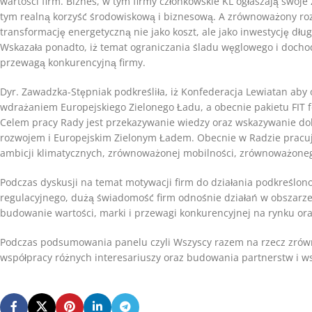
wartości firm. Biznes, w tym firmy członkowskie KL ogłaszają swoj
tym realną korzyść środowiskową i biznesową. A zrównoważony roz
transformację energetyczną nie jako koszt, ale jako inwestycję 
Wskazała ponadto, iż temat ograniczania śladu węglowego i dochod
przewagą konkurencyjną firmy.
Dyr. Zawadzka-Stępniak podkreśliła, iż Konfederacja Lewiatan aby
wdrażaniem Europejskiego Zielonego Ładu, a obecnie pakietu FIT fo
Celem pracy Rady jest przekazywanie wiedzy oraz wskazywanie dob
rozwojem i Europejskim Zielonym Ładem. Obecnie w Radzie pracuje
ambicji klimatycznych, zrównoważonej mobilności, zrównoważonego
Podczas dyskusji na temat motywacji firm do działania podkreślo
regulacyjnego, dużą świadomość firm odnośnie działań w obszarze 
budowanie wartości, marki i przewagi konkurencyjnej na rynku or
Podczas podsumowania panelu czyli Wszyscy razem na rzecz zrów
współpracy różnych interesariuszy oraz budowania partnerstw i wspó