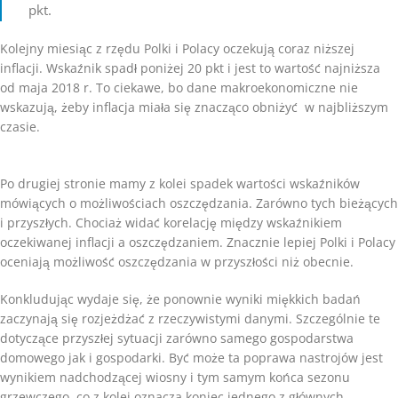
pkt.
Kolejny miesiąc z rzędu Polki i Polacy oczekują coraz niższej
inflacji. Wskaźnik spadł poniżej 20 pkt i jest to wartość najniższa
od maja 2018 r. To ciekawe, bo dane makroekonomiczne nie
wskazują, żeby inflacja miała się znacząco obniżyć w najbliższym
czasie.
Po drugiej stronie mamy z kolei spadek wartości wskaźników
mówiących o możliwościach oszczędzania. Zarówno tych bieżących
i przyszłych. Chociaż widać korelację między wskaźnikiem
oczekiwanej inflacji a oszczędzaniem. Znacznie lepiej Polki i Polacy
oceniają możliwość oszczędzania w przyszłości niż obecnie.
Konkludując wydaje się, że ponownie wyniki miękkich badań
zaczynają się rozjeżdżać z rzeczywistymi danymi. Szczególnie te
dotyczące przyszłej sytuacji zarówno samego gospodarstwa
domowego jak i gospodarki. Być może ta poprawa nastrojów jest
wynikiem nadchodzącej wiosny i tym samym końca sezonu
grzewczego, co z kolei oznacza koniec jednego z głównych