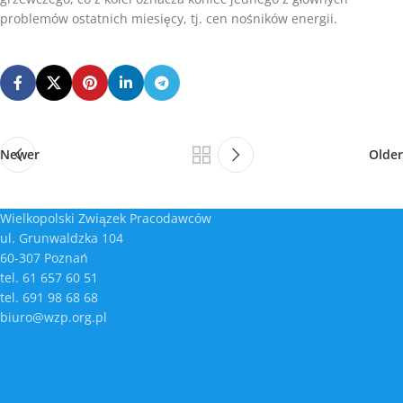
problemów ostatnich miesięcy, tj. cen nośników energii.
Newer
Older
Wielkopolski Związek Pracodawców
ul. Grunwaldzka 104
60-307 Poznań
tel. 61 657 60 51
tel. 691 98 68 68
biuro@wzp.org.pl