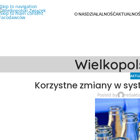
Skip to navigation
Skip to main content
O NAS
DZIAŁALNOŚĆ
AKTUALNOŚ
Wielkopo
AKTU
Korzystne zmiany w sy
Posted by
redakt