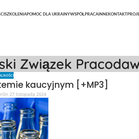
CI
SZKOLENIA
POMOC DLA UKRAINY
WSPÓŁPRACA
INNE
KONTAKT
PROJ
lski Związek Pracoda
ALNOŚCI
stemie kaucyjnym [+MP3]
or
On 27 listopada 2024