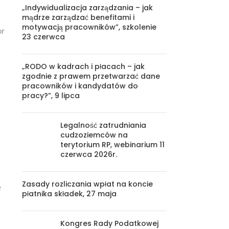
„Indywidualizacja zarządzania – jak
mądrze zarządzać benefitami i
motywacją pracowników”, szkolenie
or
23 czerwca
„RODO w kadrach i płacach – jak
zgodnie z prawem przetwarzać dane
pracowników i kandydatów do
pracy?”, 9 lipca
Legalność zatrudniania
cudzoziemców na
terytorium RP, webinarium 11
czerwca 2026r.
Zasady rozliczania wpłat na koncie
e
płatnika składek, 27 maja
Kongres Rady Podatkowej