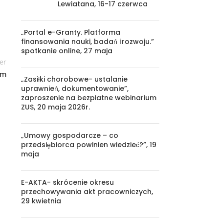
Lewiatana, 16-17 czerwca
„Portal e-Granty. Platforma
finansowania nauki, badań i rozwoju.”
spotkanie online, 27 maja
er
em
„Zasiłki chorobowe- ustalanie
uprawnień, dokumentowanie”,
zaproszenie na bezpłatne webinarium
ZUS, 20 maja 2026r.
„Umowy gospodarcze – co
przedsiębiorca powinien wiedzieć?”, 19
maja
E-AKTA- skrócenie okresu
przechowywania akt pracowniczych,
29 kwietnia