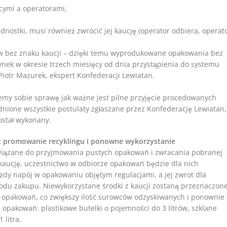
cymi a operatorami,
dnostki, musi również zwrócić jej kaucję (operator odbiera, operat
w bez znaku kaucji – dzięki temu wyprodukowane opakowania bez
nek w okresie trzech miesięcy od dnia przystąpienia do systemu
 Piotr Mazurek, ekspert Konfederacji Lewiatan.
my sobie sprawę jak ważne jest pilne przyjęcie procedowanych
dnione wszystkie postulaty zgłaszane przez Konfederację Lewiatan,
ostał wykonany.
ez promowanie recyklingu i ponowne wykorzystanie
wiązane do przyjmowania pustych opakowań i zwracania pobranej
kaucję, uczestnictwo w odbiorze opakowań będzie dla nich
żdy napój w opakowaniu objętym regulacjami, a jej zwrot dla
du zakupu. Niewykorzystane środki z kaucji zostaną przeznaczon
opakowań, co zwiększy ilość surowców odzyskiwanych i ponownie
opakowań: plastikowe butelki o pojemności do 3 litrów, szklane
 litra.