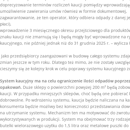
doprecyzowanie terminów rozliczeń kaucji pomiędzy wprowadzają
umożliwienie zawierania umów również w formie dokumentowej,
zagwarantowanie, że ten operator, który odbiera odpady z danej je
płaci),
wprowadzenie 3 miesięcznego okresu przejściowego dla produktó
znaku kaucji nie zmarnują się i będą mogły być wprowadzone na ry
kaucyjnego, nie później jednak niż do 31 grudnia 2025 r. – wylicza
Jako przedsiębiorcy zaangażowani w budowę całego systemu zdaje
zmian jeszcze w tym roku. Dlatego też mimo, że nie zostały uwzglę
cieszymy się że kolejny krok w celu poprawy systemu kaucyjnego z
System kaucyjny ma na celu ograniczenie ilości odpadów poprz
opakowań.
Duże sklepy o powierzchni powyżej 200 m² będą zobo
kaucji. W przypadku mniejszych sklepów, choć będą one pobierać 
dobrowolne. Po wdrożeniu systemu, kaucja będzie naliczana na ka
konsumenta będzie możliwy bez konieczności przedstawiania dowo
na utrzymanie systemu. Mechanizm ten ma motywować do zwrotu 
wykorzystywanych w produkcji. System ma obejmować trzy rodzaje 
butelki wielorazowego użytku do 1,5 litra oraz metalowe puszki do 1