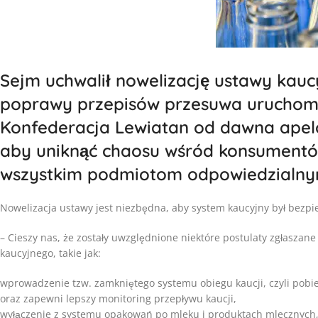
Sejm uchwalił nowelizację ustawy kaucy
poprawy przepisów przesuwa uruchomie
Konfederacja Lewiatan od dawna apelo
aby uniknąć chaosu wśród konsumentó
wszystkim podmiotom odpowiedzialny
Nowelizacja ustawy jest niezbędna, aby system kaucyjny był bezpie
– Cieszy nas, że zostały uwzględnione niektóre postulaty zgłasza
kaucyjnego, takie jak:
wprowadzenie tzw. zamkniętego systemu obiegu kaucji, czyli pobier
oraz zapewni lepszy monitoring przepływu kaucji,
wyłączenie z systemu opakowań po mleku i produktach mlecznych