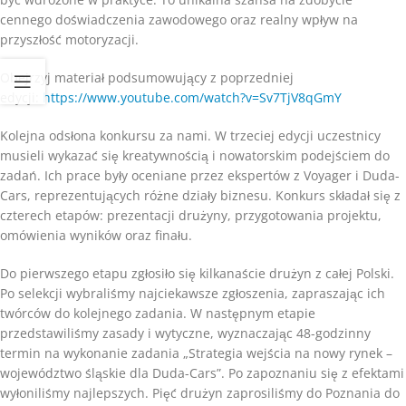
cennego doświadczenia zawodowego oraz realny wpływ na
przyszłość motoryzacji.
Obejrzyj materiał podsumowujący z poprzedniej
edycji:
https://www.youtube.com/watch?v=Sv7TjV8qGmY
Kolejna odsłona konkursu za nami. W trzeciej edycji uczestnicy
musieli wykazać się kreatywnością i nowatorskim podejściem do
zadań. Ich prace były oceniane przez ekspertów z Voyager i Duda-
Cars, reprezentujących różne działy biznesu. Konkurs składał się z
czterech etapów: prezentacji drużyny, przygotowania projektu,
omówienia wyników oraz finału.
Do pierwszego etapu zgłosiło się kilkanaście drużyn z całej Polski.
Po selekcji wybraliśmy najciekawsze zgłoszenia, zapraszając ich
twórców do kolejnego zadania. W następnym etapie
przedstawiliśmy zasady i wytyczne, wyznaczając 48-godzinny
termin na wykonanie zadania „Strategia wejścia na nowy rynek –
województwo śląskie dla Duda-Cars”. Po zapoznaniu się z efektami
wyłoniliśmy najlepszych. Pięć drużyn zaprosiliśmy do Poznania do