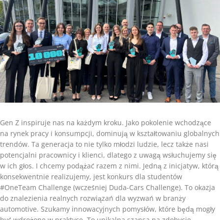
Gen Z inspiruje nas na każdym kroku. Jako pokolenie wchodzące
na rynek pracy i konsumpcji, dominują w kształtowaniu globalnych
trendów. Ta generacja to nie tylko młodzi ludzie, lecz także nasi
potencjalni pracownicy i klienci, dlatego z uwagą wsłuchujemy się
w ich głos. I chcemy podążać razem z nimi. Jedną z inicjatyw, którą
konsekwentnie realizujemy, jest konkurs dla studentów
#OneTeam Challenge (wcześniej Duda-Cars Challenge). To okazja
do znalezienia realnych rozwiązań dla wyzwań w branży
automotive. Szukamy innowacyjnych pomysłów, które będą mogły
być wdrożone w praktyce. To unikalna szansa na zdobycie