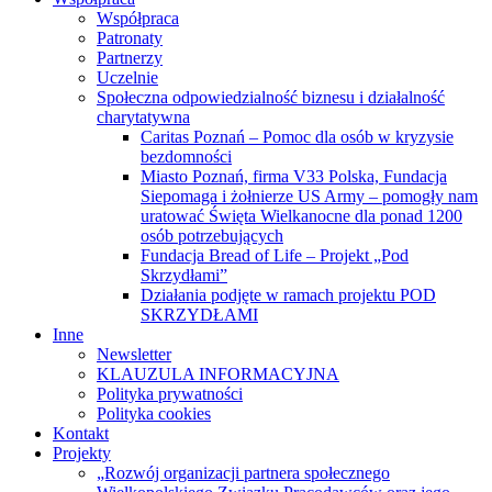
Współpraca
Patronaty
Partnerzy
Uczelnie
Społeczna odpowiedzialność biznesu i działalność
charytatywna
Caritas Poznań – Pomoc dla osób w kryzysie
bezdomności
Miasto Poznań, firma V33 Polska, Fundacja
Siepomaga i żołnierze US Army – pomogły nam
uratować Święta Wielkanocne dla ponad 1200
osób potrzebujących
Fundacja Bread of Life – Projekt „Pod
Skrzydłami”
Działania podjęte w ramach projektu POD
SKRZYDŁAMI
Inne
Newsletter
KLAUZULA INFORMACYJNA
Polityka prywatności
Polityka cookies
Kontakt
Projekty
„Rozwój organizacji partnera społecznego