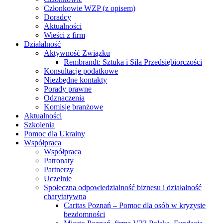
Członkowie WZP (z opisem)
Doradcy
Aktualności
Wieści z firm
Działalność
Aktywność Związku
Rembrandt: Sztuka i Siła Przedsiębiorczości
Konsultacje podatkowe
Niezbędne kontakty
Porady prawne
Odznaczenia
Komisje branżowe
Aktualności
Szkolenia
Pomoc dla Ukrainy
Współpraca
Współpraca
Patronaty
Partnerzy
Uczelnie
Społeczna odpowiedzialność biznesu i działalność
charytatywna
Caritas Poznań – Pomoc dla osób w kryzysie
bezdomności