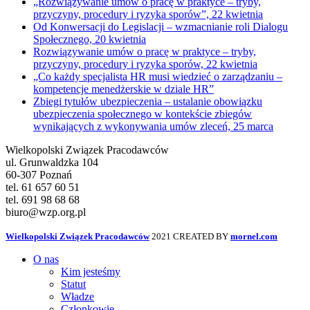
„Rozwiązywanie umów o pracę w praktyce – tryby,
przyczyny, procedury i ryzyka sporów”, 22 kwietnia
Od Konwersacji do Legislacji – wzmacnianie roli Dialogu
Społecznego, 20 kwietnia
Rozwiązywanie umów o pracę w praktyce – tryby,
przyczyny, procedury i ryzyka sporów, 22 kwietnia
„Co każdy specjalista HR musi wiedzieć o zarządzaniu –
kompetencje menedżerskie w dziale HR”
Zbiegi tytułów ubezpieczenia – ustalanie obowiązku
ubezpieczenia społecznego w kontekście zbiegów
wynikających z wykonywania umów zleceń, 25 marca
Wielkopolski Związek Pracodawców
ul. Grunwaldzka 104
60-307 Poznań
tel. 61 657 60 51
tel. 691 98 68 68
biuro@wzp.org.pl
Wielkopolski Związek Pracodawców
2021 CREATED BY
mornel.com
O nas
Kim jesteśmy
Statut
Władze
Członkowie