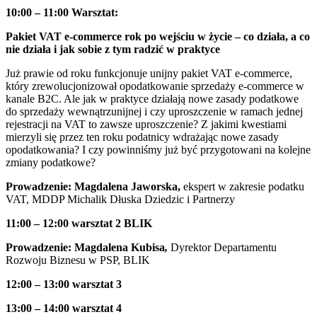
10:00 – 11:00
Warsztat:
Pakiet VAT e-commerce rok po wejściu w życie – co działa, a co
nie działa i jak sobie z tym radzić w praktyce
Już prawie od roku funkcjonuje unijny pakiet VAT e-commerce,
który zrewolucjonizował opodatkowanie sprzedaży e-commerce w
kanale B2C. Ale jak w praktyce działają nowe zasady podatkowe
do sprzedaży wewnątrzunijnej i czy uproszczenie w ramach jednej
rejestracji na VAT to zawsze uproszczenie? Z jakimi kwestiami
mierzyli się przez ten roku podatnicy wdrażając nowe zasady
opodatkowania? I czy powinniśmy już być przygotowani na kolejne
zmiany podatkowe?
Prowadzenie: Magdalena Jaworska,
ekspert w zakresie podatku
VAT, MDDP Michalik Dłuska Dziedzic i Partnerzy
11:00 – 12:00
warsztat 2 BLIK
Prowadzenie: Magdalena Kubisa
,
Dyrektor Departamentu
Rozwoju Biznesu w PSP, BLIK
12:00 – 13:00
warsztat 3
13:00 – 14:00
warsztat 4