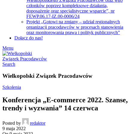
Wielkopolskiego Związku Pracodawców oraz jego
członków poprzez kompleksowe działania,
doposażenie oraz specjalistyczne wsparcie”, nr
FEWP.06.17-IZ.00-0006/24
Projekt „Gotowi na zmiany – udział regionalnych
organizacji pracodawców w procesach stanowienia
oraz monitorowania prawa i polityk publicznych”
Dołącz do nas!
Menu
Search
Wielkopolski Związek Pracodawców
Szkolenia
Konferencja „E-commerce 2022. Szanse,
trendy i wyzwania” 14 czerwca
Posted by
redaktor
9 maja 2022
On 9 maja 2022