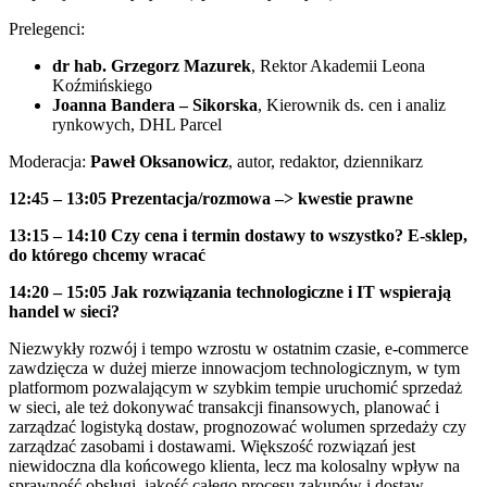
Prelegenci:
dr hab. Grzegorz Mazurek
, Rektor Akademii Leona
Koźmińskiego
Joanna Bandera – Sikorska
, Kierownik ds. cen i analiz
rynkowych, DHL Parcel
Moderacja:
Paweł Oksanowicz
, autor, redaktor, dziennikarz
12:45 – 13:05
Prezentacja/rozmowa –> kwestie prawne
13:15 – 14:10
Czy cena i termin dostawy to wszystko? E-sklep,
do którego chcemy wracać
14:20 – 15:05
Jak rozwiązania technologiczne i IT wspierają
handel w sieci?
Niezwykły rozwój i tempo wzrostu w ostatnim czasie, e-commerce
zawdzięcza w dużej mierze innowacjom technologicznym, w tym
platformom pozwalającym w szybkim tempie uruchomić sprzedaż
w sieci, ale też dokonywać transakcji finansowych, planować i
zarządzać logistyką dostaw, prognozować wolumen sprzedaży czy
zarządzać zasobami i dostawami. Większość rozwiązań jest
niewidoczna dla końcowego klienta, lecz ma kolosalny wpływ na
sprawność obsługi, jakość całego procesu zakupów i dostaw,