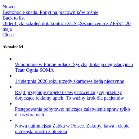
Newer
Bezrobocie spada. Popyt na pracowników rośnie
Back to list
Older
Cykl szkoleń dot. kontroli ZUS „Świadczenia z ZFŚS”, 20
maja
Close
Aktualności
Winobranie w Porcie Sołacz. Sycylia, kolacja degustacyjna i
Teatr Ognia SOMA
14 sierpnia 2026 roku urzędy skarbowe będą nieczynne
Rząd przyjmuje projekt ustawy nowelizującej przepisy
dotyczące reklamy aptek. To ważny krok dla pacjentów
Postępowania pobytowe: milczące załatwienie spraw tylko
dla wybranych
Nowa najmniejsza Żabka w Polsce. Zakupy, kawa i ciepłe
przekąski prosto z okienka