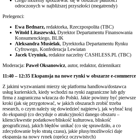
czego możemy spodziewać się w obszarze płatności
odroczonych w najbliższej przyszłości (megatrendy)
Prelegenci:
Ewa Bednarz,
redaktorka, Rzeczpospolita (TBC)
Witold Litaszewski,
Dyrektor Departamentu Finansowania
Konsumenckiego, BLIK
Aleksandra Musielak
, Dyrektorka Departamentu Rynku
Cyfrowego, Konfederacja Lewiatan
Jacek Uryniuk,
redaktor naczelny CASHLESS.PL (TBC)
Moderacja:
Paweł Oksanowicz
, autor, redaktor, dziennikarz
11:40 – 12:35
Ekspansja na nowe rynki w obszarze e-commerce
Z jakimi wyzwaniami mierzy się platforma handlowa/dostawca
usług kurierskich, kiedy wchodzi na rynki zagraniczne lub gdy
firma z zagraniczna wkracza do Polski. Jakie powinny być pierwsze
kroki (jak się przygotować, w jakich obszarach zrobić trzeba
research, o czym należy się dowiedzieć najpierw), jak wybrać kraj
do ekspansji (co decyduje o atrakcyjności danego obszaru –
klienci/kwestie podatkowe/bliskość kulturowa, bliskość
geograficzna), jakich błędów unikać (co się sprawdziło, a co
zdecydowanie było stratą czasu), jakie plusy/możliwości daje
ekspansja na nowy rynek (oprócz oczywistych)