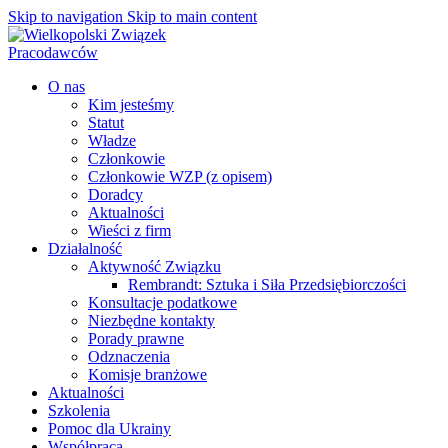
Skip to navigation
Skip to main content
O nas
Kim jesteśmy
Statut
Władze
Członkowie
Członkowie WZP (z opisem)
Doradcy
Aktualności
Wieści z firm
Działalność
Aktywność Związku
Rembrandt: Sztuka i Siła Przedsiębiorczości
Konsultacje podatkowe
Niezbędne kontakty
Porady prawne
Odznaczenia
Komisje branżowe
Aktualności
Szkolenia
Pomoc dla Ukrainy
Współpraca