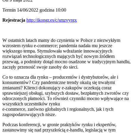
Termin 14/06/2022 godzina 10:00
Rejestracja
http://ikongr.es/c/smzvyrgx
W ostatnich latach mamy do czynienia w Polsce z niezwykłym
wzrostem rynku e-commerce; pandemia nadała mu jeszcze
większego tempa. Stymulowała wdrażanie innowacyjnych
rozwiązań technologicznych mających być nowym źródłem
przewag, a podmioty dotąd mocno osadzone w tradycyjnym handlu,
zaczęły przenosić swoje zasoby do sieci.
Co to oznacza dla rynku – producentów i dystrybutorów, ale i
konsumentów? Czy pandemiczne trendy okażą się trwałymi
zmianami? Klienci dokonujący e-zakupów oczekują coraz
sprawniejszej obsługi, szybszych dostaw, bezpłatnych zwrotów czy
odroczonych płatności. To również czynniki mocno wpływające na
wszystkich uczestników rynku
e-commerce, zarówno globalnych i regionalnych, jak i tych
zagospodarowujących nisze.
Podczas konferencji, w gronie praktyków rynku i ekspertów,
zastanowimy się nad przyszłością e-handlu, legislacją w tym