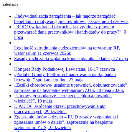
Szkolenia
„Indywidualizacja zarządzania – jak mądrze zarządzać
benefitami i motywacją pracowników”, szkolenie 23 czerwca
„RODO w kadrach i płacach – jak zgodnie z prawem
przetwarzać dane pracowników i kandydatów do pracy?”, 9
lipca
Legalność zatrudniania cudzoziemców na terytorium RP,
webinarium 11 czerwca 2026r.
Zasady rozliczania wpłat na koncie płatnika składek, 27 maja
Kongres Rady Podatkowej Lewiatana, 16-17 czerwca
„Portal e-Granty. Platforma finansowania nauki, badań
i rozwoju.” spotkanie online, 27 maja
„Zasiłki chorobowe- ustalanie uprawnień, dokumentowanie”,
zaproszenie na bezpłatne webinarium ZUS, 20 maja 2026r.
„Umowy gospodarcze – co przedsiębiorca powinien
wiedzieć?”, 19 maja
E-AKTA- skrócenie okresu przechowywania akt
pracowniczych, 29 kwietnia
Zgłaszanie umów o dzieło – RUD zasady wypełniania i
zgłaszania umów o dzieło”, zaproszenie na bezpłatne
webinarium ZUS, 22 kwietnia