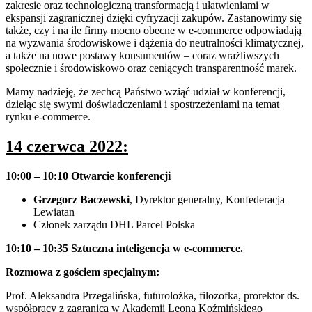
zakresie oraz technologiczną transformacją i ułatwieniami w
ekspansji zagranicznej dzięki cyfryzacji zakupów. Zastanowimy się
także, czy i na ile firmy mocno obecne w e-commerce odpowiadają
na wyzwania środowiskowe i dążenia do neutralności klimatycznej,
a także na nowe postawy konsumentów – coraz wrażliwszych
społecznie i środowiskowo oraz ceniących transparentność marek.
Mamy nadzieję, że zechcą Państwo wziąć udział w konferencji,
dzieląc się swymi doświadczeniami i spostrzeżeniami na temat
rynku e-commerce.
14 czerwca 2022:
10:00 – 10:10
Otwarcie konferencji
Grzegorz Baczewski
, Dyrektor generalny, Konfederacja
Lewiatan
Członek zarządu DHL Parcel Polska
10:10 – 10:35
Sztuczna inteligencja w e-commerce.
Rozmowa z gościem specjalnym:
Prof. Aleksandra Przegalińska, futurolożka, filozofka, prorektor ds.
współpracy z zagranicą w Akademii Leona Koźmińskiego