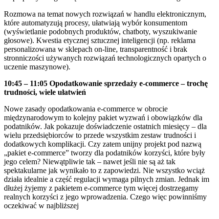
Rozmowa na temat nowych rozwiązań w handlu elektronicznym,
które automatyzują procesy, ułatwiają wybór konsumentom
(wyświetlanie podobnych produktów, chatboty, wyszukiwanie
głosowe). Kwestia etycznej sztucznej inteligencji (np. reklama
personalizowana w sklepach on-line, transparentność i brak
stronniczości używanych rozwiązań technologicznych opartych o
uczenie maszynowe).
10:45 – 11:05
Opodatkowanie sprzedaży e-commerce – trochę
trudności, wiele ułatwień
Nowe zasady opodatkowania e-commerce w obrocie
międzynarodowym to kolejny pakiet wyzwań i obowiązków dla
podatników. Jak pokazuje doświadczenie ostatnich miesięcy – dla
wielu przedsiębiorców to przede wszystkim zestaw trudności i
dodatkowych komplikacji. Czy zatem unijny projekt pod nazwą
„pakiet e-commerce” tworzy dla podatników korzyści, które były
jego celem? Niewątpliwie tak – nawet jeśli nie są aż tak
spektakularne jak wynikało to z zapowiedzi. Nie wszystko wciąż
działa idealnie a część regulacji wymaga pilnych zmian. Jednak im
dłużej żyjemy z pakietem e-commerce tym więcej dostrzegamy
realnych korzyści z jego wprowadzenia. Czego więc powinniśmy
oczekiwać w najbliższej