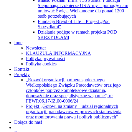
Miasto Poznań, firma V33 Polska, Fundacja
Siepomaga i żołnierze US Army – pomogły nam
uratować Święta Wielkanocne dla ponad 1200
osób potrzebujących
Fundacja Bread of Life – Projekt „Pod
Skrzydłami”
Działania podjęte w ramach projektu POD
SKRZYDŁAMI
Inne
Newsletter
KLAUZULA INFORMACYJNA
Polityka prywatności
Polityka cookies
Kontakt
Projekty
„Rozwój organizacji partnera społecznego
Wielkopolskiego Związku Pracodawców oraz jego
członków poprzez kompleksowe działania,
doposażenie oraz specjalistyczne wsparcie”, nr
FEWP.06.17-IZ.00-0006/24
Projekt „Gotowi na zmiany – udział regionalnych
organizacji pracodawców w procesach stanowienia
oraz monitorowania prawa i polityk publicznych”
Dołącz do nas!