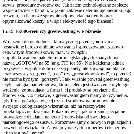
serwis, procedury zwrotów etc. Jak zatem technologiczne zaplecze
wspiera biznes e-handlu, w jakim zakresie determinuje kierunki jego
rozwoju, na ile może sprawnie odpowiadać na trendy oraz
optymalizować koszty, a więc i efektywność tego biznesu?
15:15-16:00
Green czy greenwashing w e-biznesie
W dążeniu do neutralności klimatycznej przedsiębiorcy mają
postawione bardzo ambitne wyzwania i sprecyzowane czasowo
cele, w tym środowiskowe, m.in. w związku
z opublikowaniem pakietu reform legislacyjnych znanych pod
nazwą „GOTOWI na 55 (ang. FIT for 55). Nie każdemu jednak
przyświeca wspólne dobro naszej planety, ale z uwagi na fakt, że
teraz wszyscy są „green”, „eco” czy „prośrodowiskowi”, to przecież
nie można być tym „gorszym”. I tak właśnie powstał greenwashing,
czyli strategia marketingowa, której celem jest stworzenie mylnego
wrażenia, że stosująca ją firma i jej produkty są przyjazne dla
środowiska. Co ciekawe, z greenwashingiem mamy do czynienia,
gdy firma poświęca więcej czasu i środków na promowanie
swojego ekologicznego wizerunku, niż na rzeczywiste
proekologiczne działania. Pokażmy więc, jak odróżnić specjalnie
prowadzone działania na rzecz środowiska od zwykłego
marketingowego oszustwa. Porozmawiajmy o nowych regulacjach i
nowych obowiązkach. Zapytajmy naszych partnerów i ekspertów
jak to jest być „green”