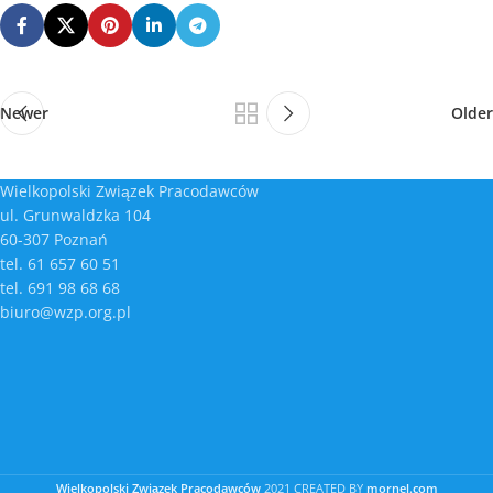
Newer
Older
Wielkopolski Związek Pracodawców
ul. Grunwaldzka 104
60-307 Poznań
tel. 61 657 60 51
tel. 691 98 68 68
biuro@wzp.org.pl
Wielkopolski Związek Pracodawców
2021 CREATED BY
mornel.com