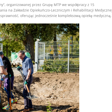
ajmy”, organizowanej przez Grupę MTP we współpracy z 15
ania na Zakładzie Opiekuńczo-Leczniczym i Rehabilitacji Medyczne
ć sprawność, oferując jednocześnie kompleksową opiekę medyczną.