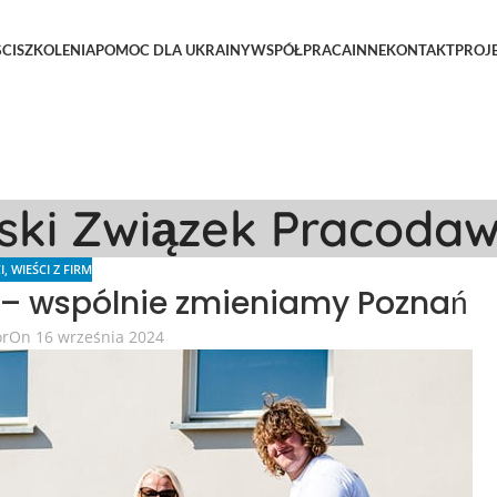
CI
SZKOLENIA
POMOC DLA UKRAINY
WSPÓŁPRACA
INNE
KONTAKT
PROJ
lski Związek Pracoda
I
,
WIEŚCI Z FIRM
 – wspólnie zmieniamy Poznań
or
On 16 września 2024