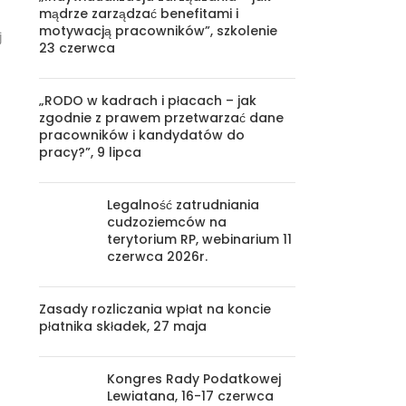
mądrze zarządzać benefitami i
motywacją pracowników”, szkolenie
j
23 czerwca
„RODO w kadrach i płacach – jak
zgodnie z prawem przetwarzać dane
pracowników i kandydatów do
pracy?”, 9 lipca
Legalność zatrudniania
cudzoziemców na
terytorium RP, webinarium 11
czerwca 2026r.
Zasady rozliczania wpłat na koncie
płatnika składek, 27 maja
Kongres Rady Podatkowej
Lewiatana, 16-17 czerwca