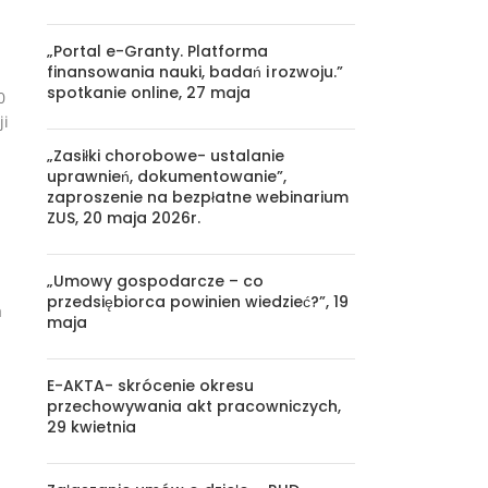
„Portal e-Granty. Platforma
finansowania nauki, badań i rozwoju.”
spotkanie online, 27 maja
0
ji
„Zasiłki chorobowe- ustalanie
uprawnień, dokumentowanie”,
zaproszenie na bezpłatne webinarium
ZUS, 20 maja 2026r.
„Umowy gospodarcze – co
przedsiębiorca powinien wiedzieć?”, 19
a
maja
E-AKTA- skrócenie okresu
przechowywania akt pracowniczych,
29 kwietnia