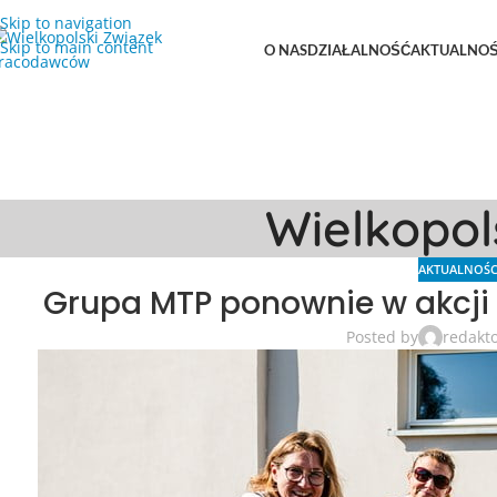
Skip to navigation
Skip to main content
O NAS
DZIAŁALNOŚĆ
AKTUALNOŚ
Wielkopo
AKTUALNOŚC
Grupa MTP ponownie w akcji
Posted by
redakt