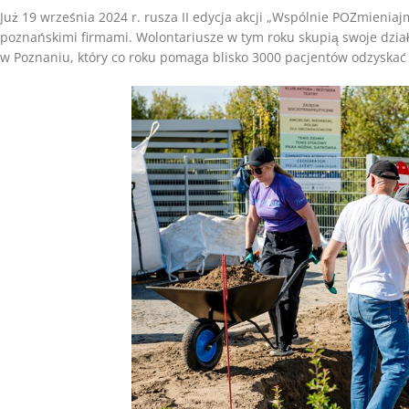
Już 19 września 2024 r. rusza II edycja akcji „Wspólnie POZmieni
poznańskimi firmami. Wolontariusze w tym roku skupią swoje dział
w Poznaniu, który co roku pomaga blisko 3000 pacjentów odzyska