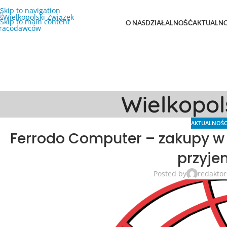
Skip to navigation
Skip to main content
O NAS
DZIAŁALNOŚĆ
AKTUALNO
Wielkopo
AKTUALNOŚC
Ferrodo Computer – zakupy w
przyje
Posted by
redaktor