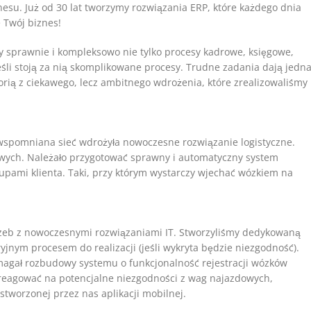
su. Już od 30 lat tworzymy rozwiązania ERP, które każdego dnia
 Twój biznes!
my sprawnie i kompleksowo nie tylko procesy kadrowe, księgowe,
śli stoją za nią skomplikowane procesy. Trudne zadania dają jedn
storią z ciekawego, lecz ambitnego wdrożenia, które zrealizowaliśmy
 wspomniana sieć wdrożyła nowoczesne rozwiązanie logistyczne.
owych. Należało przygotować sprawny i automatyczny system
kupami klienta. Taki, przy którym wystarczy wjechać wózkiem na
trzeb z nowoczesnymi rozwiązaniami IT. Stworzyliśmy dedykowaną
jnym procesem do realizacji (jeśli wykryta będzie niezgodność).
magał rozbudowy systemu o funkcjonalność rejestracji wózków
e reagować na potencjalne niezgodności z wag najazdowych,
tworzonej przez nas aplikacji mobilnej.