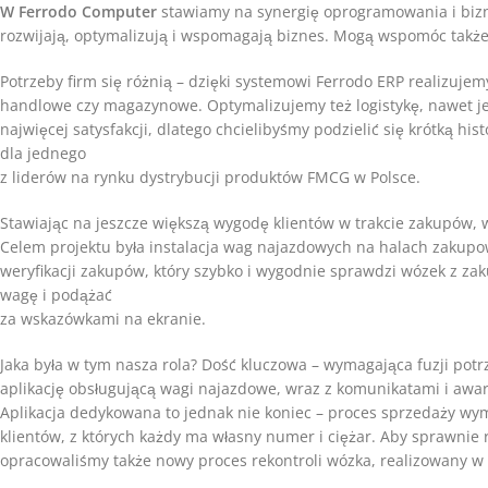
W Ferrodo Computer
stawiamy na synergię oprogramowania i bizne
rozwijają, optymalizują i wspomagają biznes. Mogą wspomóc także
Potrzeby firm się różnią – dzięki systemowi Ferrodo ERP realizuje
handlowe czy magazynowe. Optymalizujemy też logistykę, nawet je
najwięcej satysfakcji, dlatego chcielibyśmy podzielić się krótką hi
dla jednego
z liderów na rynku dystrybucji produktów FMCG w Polsce.
Stawiając na jeszcze większą wygodę klientów w trakcie zakupów,
Celem projektu była instalacja wag najazdowych na halach zakup
weryfikacji zakupów, który szybko i wygodnie sprawdzi wózek z za
wagę i podążać
za wskazówkami na ekranie.
Jaka była w tym nasza rola? Dość kluczowa – wymagająca fuzji po
aplikację obsługującą wagi najazdowe, wraz z komunikatami i awary
Aplikacja dedykowana to jednak nie koniec – proces sprzedaży wy
klientów, z których każdy ma własny numer i ciężar. Aby sprawni
opracowaliśmy także nowy proces rekontroli wózka, realizowany w s