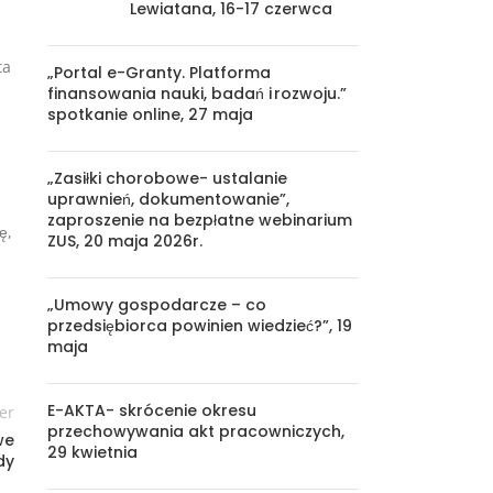
Lewiatana, 16-17 czerwca
ta
„Portal e-Granty. Platforma
finansowania nauki, badań i rozwoju.”
spotkanie online, 27 maja
„Zasiłki chorobowe- ustalanie
uprawnień, dokumentowanie”,
zaproszenie na bezpłatne webinarium
ę,
ZUS, 20 maja 2026r.
„Umowy gospodarcze – co
przedsiębiorca powinien wiedzieć?”, 19
maja
E-AKTA- skrócenie okresu
er
przechowywania akt pracowniczych,
we
29 kwietnia
dy