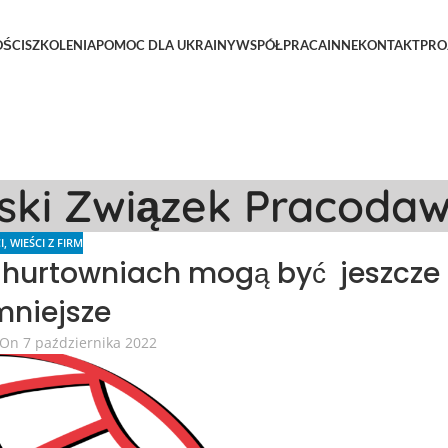
ŚCI
SZKOLENIA
POMOC DLA UKRAINY
WSPÓŁPRACA
INNE
KONTAKT
PRO
lski Związek Pracoda
I
,
WIEŚCI Z FIRM
 hurtowniach mogą być jeszcze
mniejsze
On 7 października 2022