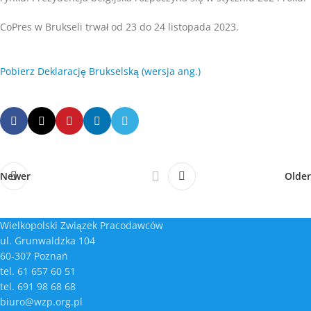
CoPres w Brukseli trwał od 23 do 24 listopada 2023.
Pobierz Deklarację Brukselską (wersja ang.)
Newer
Older
Wielkopolski Związek Pracodawców
ul. Grunwaldzka 104
60-307 Poznań
tel. 61 657 60 51
tel. 691 98 68 68
biuro@wzp.org.pl