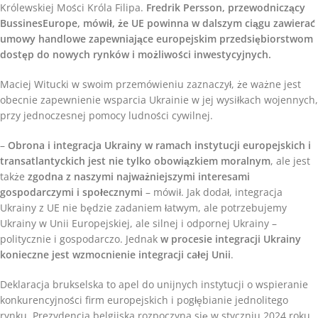
Królewskiej Mości Króla Filipa.
Fredrik Persson, przewodniczący
BussinesEurope, mówił, że
UE powinna w dalszym ciągu zawierać
umowy handlowe zapewniające europejskim przedsiębiorstwom
dostęp do nowych rynków i możliwości inwestycyjnych
.
Maciej Witucki w swoim przemówieniu zaznaczył, że ważne jest
obecnie zapewnienie wsparcia Ukrainie w jej wysiłkach wojennych,
przy jednoczesnej pomocy ludności cywilnej.
–
Obrona i integracja Ukrainy w ramach instytucji europejskich i
transatlantyckich jest nie tylko obowiązkiem moralnym
, ale jest
także
zgodna z naszymi najważniejszymi interesami
gospodarczymi i społecznymi
– mówił. Jak dodał, integracja
Ukrainy z UE nie będzie zadaniem łatwym, ale potrzebujemy
Ukrainy w Unii Europejskiej, ale silnej i odpornej Ukrainy –
politycznie i gospodarczo. Jednak
w procesie integracji Ukrainy
konieczne jest wzmocnienie integracji całej Unii
.
Deklaracja brukselska to apel do unijnych instytucji o wspieranie
konkurencyjności firm europejskich i pogłębianie jednolitego
rynku. Prezydencja belgijska rozpoczyna się w styczniu 2024 roku.