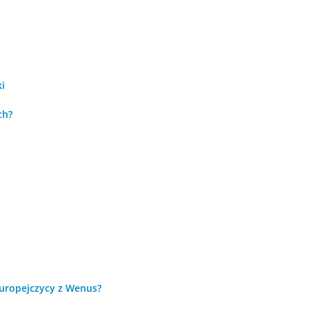
i
ch?
Europejczycy z Wenus?