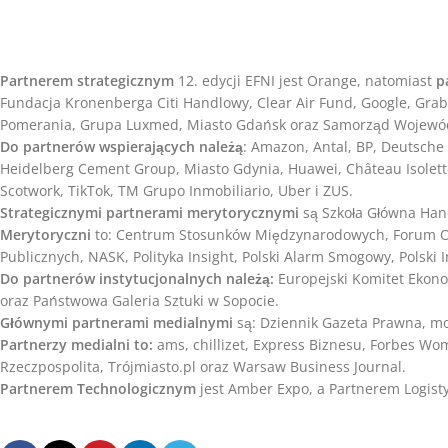
Partnerem strategicznym
12. edycji EFNI jest Orange, natomiast
p
Fundacja Kronenberga Citi Handlowy, Clear Air Fund, Google, Grab
Pomerania, Grupa Luxmed, Miasto Gdańsk oraz Samorząd Wojewódz
Do partnerów wspierających należą
: Amazon, Antal, BP, Deutsche
Heidelberg Cement Group, Miasto Gdynia, Huawei, Château Isolett
Scotwork, TikTok, TM Grupo Inmobiliario, Uber i ZUS.
Strategicznymi partnerami merytorycznymi
są Szkoła Główna Han
Merytoryczni
to: Centrum Stosunków Międzynarodowych, Forum Odp
Publicznych, NASK, Polityka Insight, Polski Alarm Smogowy, Polski
Do partnerów instytucjonalnych należą:
Europejski Komitet Ekono
oraz Państwowa Galeria Sztuki w Sopocie.
Głównymi partnerami medialnymi
są: Dziennik Gazeta Prawna, mo
Partnerzy medialni to:
ams, chillizet, Express Biznesu, Forbes Wo
Rzeczpospolita, Trójmiasto.pl oraz Warsaw Business Journal.
Partnerem Technologicznym
jest Amber Expo, a Partnerem Logi