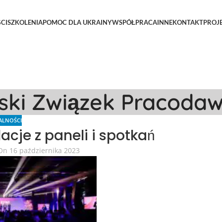
CI
SZKOLENIA
POMOC DLA UKRAINY
WSPÓŁPRACA
INNE
KONTAKT
PROJ
lski Związek Pracoda
ALNOŚCI
acje z paneli i spotkań
On 16 października 2023