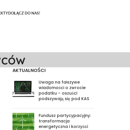
EKTY
DOŁĄCZ DO NAS!
wców
AKTUALNOŚCI
Uwaga na fałszywe
wiadomości o zwrocie
podatku – oszuści
podszywają się pod KAS
Fundusz partycypacyjny:
transformacja
energetyczna i korzyści