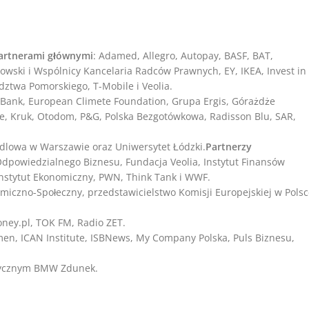
artnerami głównymi
: Adamed, Allegro, Autopay, BASF, BAT,
owski i Wspólnicy Kancelaria Radców Prawnych, EY, IKEA, Invest in
twa Pomorskiego, T-Mobile i Veolia.
 Bank, European Climete Foundation, Grupa Ergis, Górażdże
e, Kruk, Otodom, P&G, Polska Bezgotówkowa, Radisson Blu, SAR,
dlowa w Warszawie oraz Uniwersytet Łódzki.
Partnerzy
owiedzialnego Biznesu, Fundacja Veolia, Instytut Finansów
 Instytut Ekonomiczny, PWN, Think Tank i WWF.
miczno-Społeczny, przedstawicielstwo Komisji Europejskiej w Pols
ney.pl, TOK FM, Radio ZET.
men, ICAN Institute, ISBNews, My Company Polska, Puls Biznesu,
stycznym BMW Zdunek.