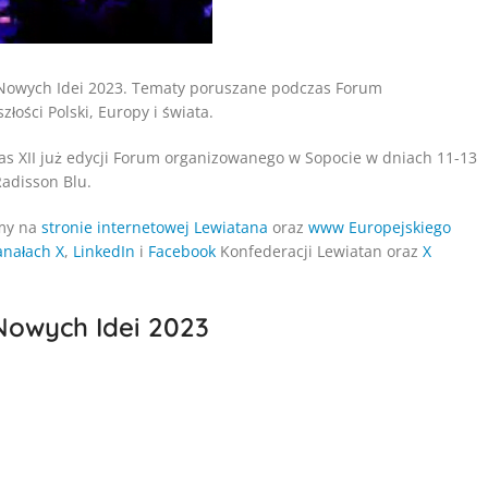
 Nowych Idei 2023. Tematy poruszane podczas Forum
ości Polski, Europy i świata.
zas XII już edycji Forum organizowanego w Sopocie w dniach 11-13
Radisson Blu.
emy na
stronie internetowej Lewiatana
oraz
www Europejskiego
anałach X
,
LinkedIn
i
Facebook
Konfederacji Lewiatan oraz
X
Nowych Idei 2023