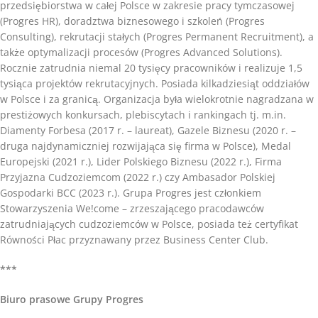
przedsiębiorstwa w całej Polsce w zakresie pracy tymczasowej
(Progres HR), doradztwa biznesowego i szkoleń (Progres
Consulting), rekrutacji stałych (Progres Permanent Recruitment), a
także optymalizacji procesów (Progres Advanced Solutions).
Rocznie zatrudnia niemal 20 tysięcy pracowników i realizuje 1,5
tysiąca projektów rekrutacyjnych. Posiada kilkadziesiąt oddziałów
w Polsce i za granicą. Organizacja była wielokrotnie nagradzana w
prestiżowych konkursach, plebiscytach i rankingach tj. m.in.
Diamenty Forbesa (2017 r. – laureat), Gazele Biznesu (2020 r. –
druga najdynamiczniej rozwijająca się firma w Polsce), Medal
Europejski (2021 r.), Lider Polskiego Biznesu (2022 r.), Firma
Przyjazna Cudzoziemcom (2022 r.) czy Ambasador Polskiej
Gospodarki BCC (2023 r.). Grupa Progres jest członkiem
Stowarzyszenia We!come – zrzeszającego pracodawców
zatrudniających cudzoziemców w Polsce, posiada też certyfikat
Równości Płac przyznawany przez Business Center Club.
***
Biuro prasowe Grupy Progres