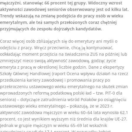
mężczyźni, stanowiąc 66 procent tej grupy. Widoczny wzrost
aktywności zawodowej seniorów obserwowany jest od kilku lat.
Trendy wskazują na zmianę podejścia do pracy osób w wieku
emerytalnym, ale też samych przełożonych coraz chętniej
przyjmujących do zespołu dojrzałych kandydatów.
Coraz więcej osób zbliżających się do emerytury ani myśli o
odejściu z pracy. Wręcz przeciwnie, chcą ją kontynuować,
odkładając moment przejścia na świadczenia ZUS na później lub
zmniejszyć nieco swoją aktywność zawodową, godząc życie
emeryta z pracą w określonej liczbie godzin. Dane z ekspertyzy
Szkoły Głównej Handlowej (raport Ocena wpływu działań na rzecz
przedłużenia kariery zawodowej i promowania pracy po
przekroczeniu ustawowego wieku emerytalnego na skutek zmian
wprowadzonych reformą podatkową polski ład – tzw. PIT-0 dla
seniora) – dotyczące zatrudnienia wśród Polaków po osiągnięciu
ustawowego wieku emerytalnego – pokazują, że w 2023 r.
aktywność zawodowa mężczyzn w wieku 60–64 lata wynosiła 62,1
procent, co jest wynikiem wyższym niż średnia dla krajów UE-27.
Jednak w grupie mężczyzn w wieku 65–69 lat wskaźnik
zatrudnienia spadł do 17,1 procent. W przypadku kobiet