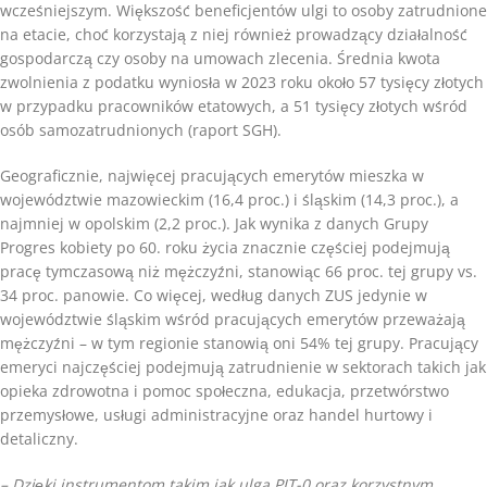
wcześniejszym. Większość beneficjentów ulgi to osoby zatrudnione
na etacie, choć korzystają z niej również prowadzący działalność
gospodarczą czy osoby na umowach zlecenia. Średnia kwota
zwolnienia z podatku wyniosła w 2023 roku około 57 tysięcy złotych
w przypadku pracowników etatowych, a 51 tysięcy złotych wśród
osób samozatrudnionych (raport SGH).
Geograficznie, najwięcej pracujących emerytów mieszka w
województwie mazowieckim (16,4 proc.) i śląskim (14,3 proc.), a
najmniej w opolskim (2,2 proc.). Jak wynika z danych Grupy
Progres kobiety po 60. roku życia znacznie częściej podejmują
pracę tymczasową niż mężczyźni, stanowiąc 66 proc. tej grupy vs.
34 proc. panowie. Co więcej, według danych ZUS jedynie w
województwie śląskim wśród pracujących emerytów przeważają
mężczyźni – w tym regionie stanowią oni 54% tej grupy. Pracujący
emeryci najczęściej podejmują zatrudnienie w sektorach takich jak
opieka zdrowotna i pomoc społeczna, edukacja, przetwórstwo
przemysłowe, usługi administracyjne oraz handel hurtowy i
detaliczny.
– Dzięki instrumentom takim jak ulga PIT-0 oraz korzystnym