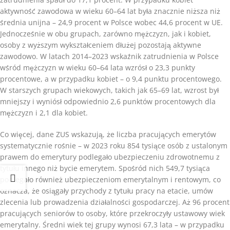
aktywność zawodowa w wieku 60–64 lat była znacznie niższa niż
średnia unijna – 24,9 procent w Polsce wobec 44,6 procent w UE.
Jednocześnie w obu grupach, zarówno mężczyzn, jak i kobiet,
osoby z wyższym wykształceniem dłużej pozostają aktywne
zawodowo. W latach 2014–2023 wskaźnik zatrudnienia w Polsce
wśród mężczyzn w wieku 60–64 lata wzrósł o 23,3 punkty
procentowe, a w przypadku kobiet – o 9,4 punktu procentowego.
W starszych grupach wiekowych, takich jak 65–69 lat, wzrost był
mniejszy i wyniósł odpowiednio 2,6 punktów procentowych dla
mężczyzn i 2,1 dla kobiet.
Co więcej, dane ZUS wskazują, że liczba pracujących emerytów
systematycznie rośnie – w 2023 roku 854 tysiące osób z ustalonym
prawem do emerytury podlegało ubezpieczeniu zdrowotnemu z
tytułu innego niż bycie emerytem. Spośród nich 549,7 tysiąca
podlegało również ubezpieczeniom emerytalnym i rentowym, co
oznacza, że osiągały przychody z tytułu pracy na etacie, umów
zlecenia lub prowadzenia działalności gospodarczej. Aż 96 procent
pracujących seniorów to osoby, które przekroczyły ustawowy wiek
emerytalny. Średni wiek tej grupy wynosi 67,3 lata – w przypadku