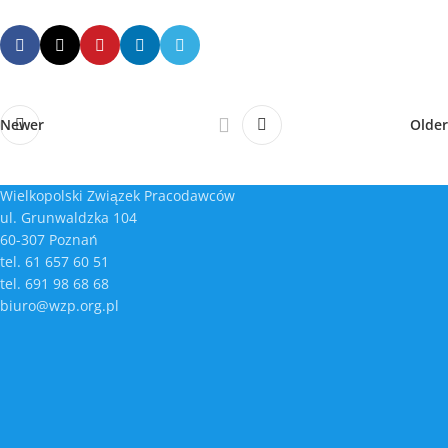
Newer
Older
Wielkopolski Związek Pracodawców
ul. Grunwaldzka 104
60-307 Poznań
tel. 61 657 60 51
tel. 691 98 68 68
biuro@wzp.org.pl