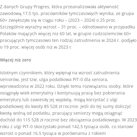
Z danych Grupy Progres, która przeanalizowała aktywność
zawodową 17,5 tys. pracowników tymczasowych wynika, że grupa
60+ zwiększyła się w ciągu roku – (2023 – 2024) o 25 proc.
Szczególnie wyraźny wzrost – 31 proc. – odnotowano w przypadku
Polaków mających więcej niż 60 lat, w grupie cudzoziemców 60+
pracujących tymczasowo ten rodzaj zatrudnienia w 2024 r. podjęło
o 19 proc. więcej osób niż w 2023 r.
Więcej niż zero
Istotnym czynnikiem, który wpłynął na wzrost zatrudnienia
seniorów, jest tzw. ulga podatkowa PIT-0 dla seniora,
wprowadzona w 2022 roku. Dzięki temu rozwiązaniu osoby, które
osiągnęły wiek emerytalny i kontynuują pracę bez pobierania
emerytury lub zawiesiły jej wypłatę, mogą korzystać z ulgi
podatkowej do kwoty 85 528 zł rocznie. Jeśli do tej sumy doliczyć
kwotę wolną od podatku, pracujący seniorzy mogą osiągnąć
dochód do 115 528 zł rocznie bez obciążenia podatkowego. W 2023
roku z ulgi PIT-0 skorzystało ponad 142,5 tysiąca osób, co stanowi
wzrost o ponad 16,5 tysiąca w porównaniu z rokiem