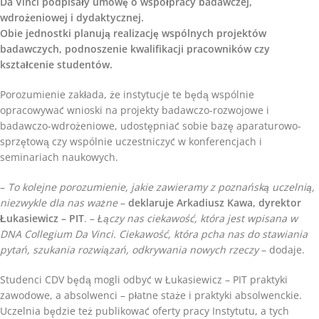
Da Vinci podpisały umowę o współpracy badawczej,
wdrożeniowej i dydaktycznej.
Obie jednostki planują realizację wspólnych projektów
badawczych, podnoszenie kwalifikacji pracowników czy
kształcenie studentów.
Porozumienie zakłada, że instytucje te będą wspólnie
opracowywać wnioski na projekty badawczo-rozwojowe i
badawczo-wdrożeniowe, udostępniać sobie bazę aparaturowo-
sprzętową czy wspólnie uczestniczyć w konferencjach i
seminariach naukowych.
–
To kolejne porozumienie, jakie zawieramy z poznańską uczelnią,
niezwykle dla nas ważne
–
deklaruje Arkadiusz Kawa, dyrektor
Łukasiewicz – PIT
. –
Łączy nas ciekawość, która jest wpisana w
DNA Collegium Da Vinci. Ciekawość, która pcha nas do stawiania
pytań, szukania rozwiązań, odkrywania nowych rzeczy
– dodaje.
Studenci CDV będą mogli odbyć w Łukasiewicz – PIT praktyki
zawodowe, a absolwenci – płatne staże i praktyki absolwenckie.
Uczelnia będzie też publikować oferty pracy Instytutu, a tych