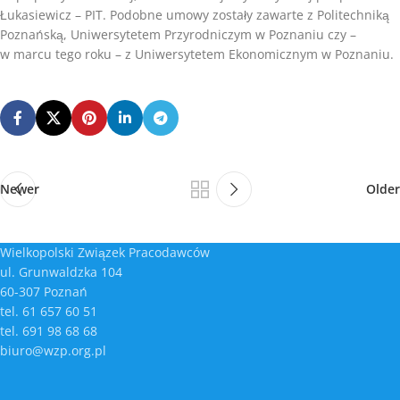
Łukasiewicz – PIT. Podobne umowy zostały zawarte z Politechniką
Poznańską, Uniwersytetem Przyrodniczym w Poznaniu czy –
w marcu tego roku – z Uniwersytetem Ekonomicznym w Poznaniu.
Newer
Older
Wielkopolski Związek Pracodawców
ul. Grunwaldzka 104
60-307 Poznań
tel. 61 657 60 51
tel. 691 98 68 68
biuro@wzp.org.pl