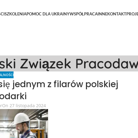
CI
SZKOLENIA
POMOC DLA UKRAINY
WSPÓŁPRACA
INNE
KONTAKT
PROJ
lski Związek Pracoda
ALNOŚCI
ę jednym z filarów polskiej
odarki
or
On 27 listopada 2024