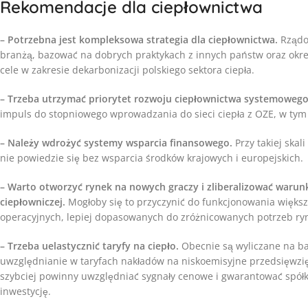
Rekomendacje dla ciepłownictwa
– Potrzebna jest kompleksowa strategia dla ciepłownictwa.
Rządow
branżą, bazować na dobrych praktykach z innych państw oraz okreś
cele w zakresie dekarbonizacji polskiego sektora ciepła.
– Trzeba utrzymać priorytet rozwoju ciepłownictwa systemoweg
impuls do stopniowego wprowadzania do sieci ciepła z OZE, w ty
– Należy wdrożyć systemy wsparcia finansowego.
Przy takiej skal
nie powiedzie się bez wsparcia środków krajowych i europejskich.
– Warto otworzyć rynek na nowych graczy i zliberalizować warun
ciepłowniczej.
Mogłoby się to przyczynić do funkcjonowania większ
operacyjnych, lepiej dopasowanych do zróżnicowanych potrzeb ry
– Trzeba uelastycznić taryfy na ciepło.
Obecnie są wyliczane na b
uwzględnianie w taryfach nakładów na niskoemisyjne przedsięwzięc
szybciej powinny uwzględniać sygnały cenowe i gwarantować spół
inwestycję.