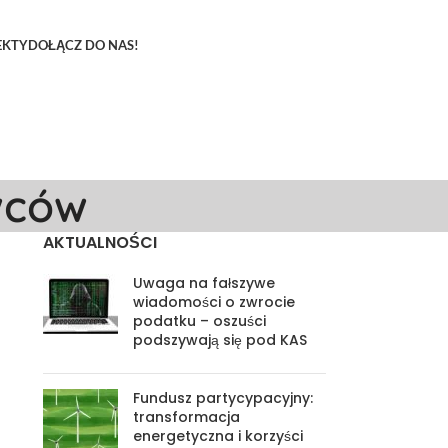
EKTY
DOŁĄCZ DO NAS!
wców
AKTUALNOŚCI
Uwaga na fałszywe
wiadomości o zwrocie
podatku – oszuści
podszywają się pod KAS
Fundusz partycypacyjny:
transformacja
energetyczna i korzyści