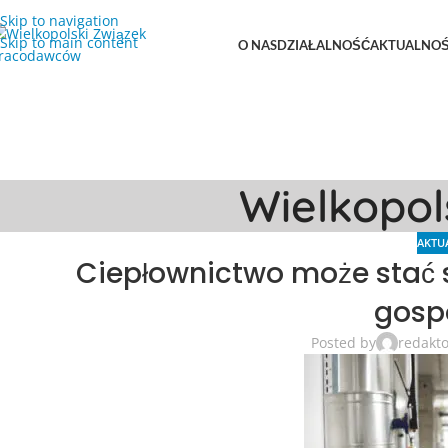
Skip to navigation
Skip to main content
O NAS
DZIAŁALNOŚĆ
AKTUALNOŚ
Wielkopo
AKTU
Ciepłownictwo może stać si
gosp
Posted by
redakt