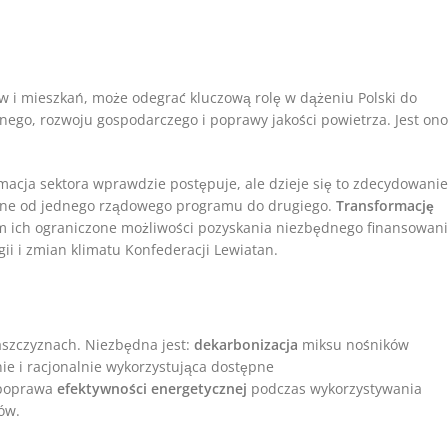
ów i mieszkań, może odegrać kluczową rolę w dążeniu Polski do
nego, rozwoju gospodarczego i poprawy jakości powietrza. Jest ono
macja sektora wprawdzie postępuje, ale dzieje się to zdecydowanie
owane od jednego rządowego programu do drugiego.
Transformację
m ich ograniczone możliwości pozyskania niezbędnego finansowan
ii i zmian klimatu Konfederacji Lewiatan.
aszczyznach. Niezbędna jest:
dekarbonizacja
miksu nośników
ie i racjonalnie wykorzystująca dostępne
 poprawa
efektywności energetycznej
podczas wykorzystywania
ców.