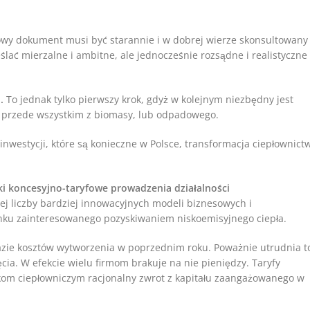
y dokument musi być starannie i w dobrej wierze skonsultowany
lać mierzalne i ambitne, ale jednocześnie rozsądne i realistyczne
o.
To jednak tylko pierwszy krok, gdyż w kolejnym niezbędny jest
m przede wszystkim z biomasy, lub odpadowego.
i inwestycji, które są konieczne w Polsce, transformacja ciepłownict
ki koncesyjno-taryfowe prowadzenia działalności
ej liczby bardziej innowacyjnych modeli biznesowych i
nku zainteresowanego pozyskiwaniem niskoemisyjnego ciepła.
azie kosztów wytworzenia w poprzednim roku. Poważnie utrudnia t
ia. W efekcie wielu firmom brakuje na nie pieniędzy. Taryfy
kom ciepłowniczym racjonalny zwrot z kapitału zaangażowanego w