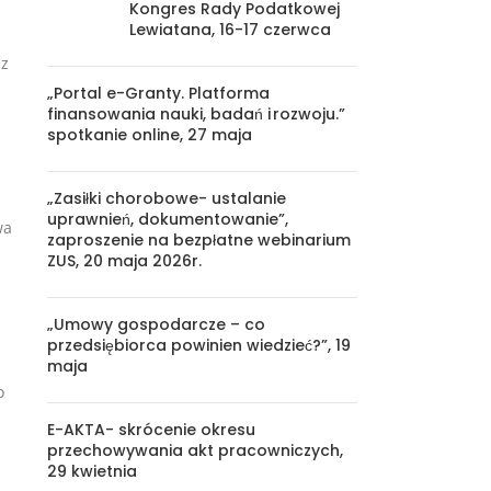
Kongres Rady Podatkowej
Lewiatana, 16-17 czerwca
 z
„Portal e-Granty. Platforma
finansowania nauki, badań i rozwoju.”
spotkanie online, 27 maja
„Zasiłki chorobowe- ustalanie
uprawnień, dokumentowanie”,
wa
zaproszenie na bezpłatne webinarium
ZUS, 20 maja 2026r.
„Umowy gospodarcze – co
przedsiębiorca powinien wiedzieć?”, 19
maja
o
E-AKTA- skrócenie okresu
przechowywania akt pracowniczych,
29 kwietnia