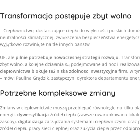
Transformacja postępuje zbyt wolno
– Ciepłownictwo, dostarczające ciepło do większości polskich dom
neutralności klimatycznej, zwiększenia bezpieczeństwa energetycz
wyjątkowo rozwinięte na tle innych państw
UE, ale
pilnie potrzebuje nowoczesnej strategii rozwoju.
Transfor
zbyt wolno, a kolejne działania są podejmowane ad hoc i realiz
ciepłownictwa blokuje też niska zdolność inwestycyjna firm,
w ty
– mówi Paulina Grądzik, zastępczyni dyrektora departamentu energ
Potrzebne kompleksowe zmiany
Zmiany w ciepłownictwie muszą przebiegać równolegle na kilku pł
energii,
dywersyfikacja
źródeł ciepła (zawsze uwarunkowana lokaln
zasoby),
digitalizacja
zarządzania systemami ciepłowniczymi oraz
źródeł ciepła, pracy sieci cieplnej oraz zużycia ciepła przez odbior