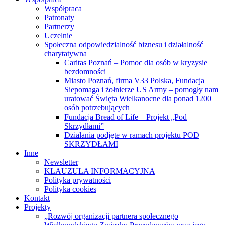
Współpraca
Patronaty
Partnerzy
Uczelnie
Społeczna odpowiedzialność biznesu i działalność
charytatywna
Caritas Poznań – Pomoc dla osób w kryzysie
bezdomności
Miasto Poznań, firma V33 Polska, Fundacja
Siepomaga i żołnierze US Army – pomogły nam
uratować Święta Wielkanocne dla ponad 1200
osób potrzebujących
Fundacja Bread of Life – Projekt „Pod
Skrzydłami”
Działania podjęte w ramach projektu POD
SKRZYDŁAMI
Inne
Newsletter
KLAUZULA INFORMACYJNA
Polityka prywatności
Polityka cookies
Kontakt
Projekty
„Rozwój organizacji partnera społecznego