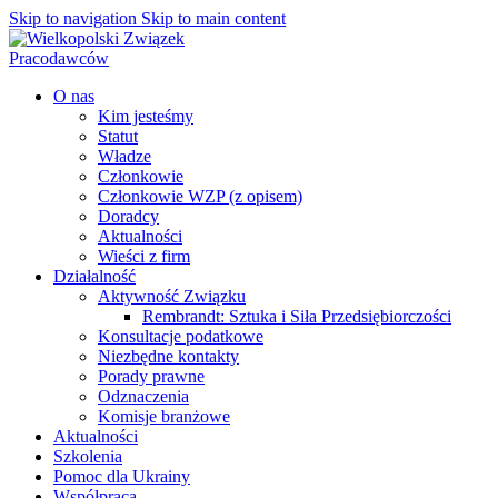
Skip to navigation
Skip to main content
O nas
Kim jesteśmy
Statut
Władze
Członkowie
Członkowie WZP (z opisem)
Doradcy
Aktualności
Wieści z firm
Działalność
Aktywność Związku
Rembrandt: Sztuka i Siła Przedsiębiorczości
Konsultacje podatkowe
Niezbędne kontakty
Porady prawne
Odznaczenia
Komisje branżowe
Aktualności
Szkolenia
Pomoc dla Ukrainy
Współpraca