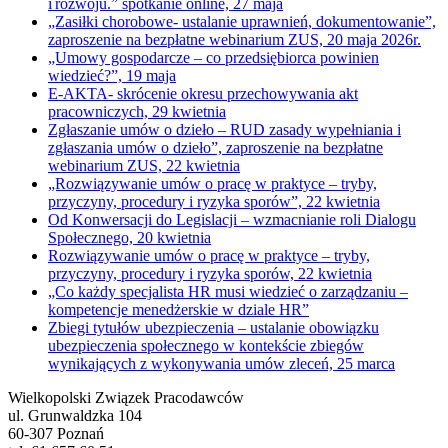
i rozwoju.” spotkanie online, 27 maja
„Zasiłki chorobowe- ustalanie uprawnień, dokumentowanie”,
zaproszenie na bezpłatne webinarium ZUS, 20 maja 2026r.
„Umowy gospodarcze – co przedsiębiorca powinien
wiedzieć?”, 19 maja
E-AKTA- skrócenie okresu przechowywania akt
pracowniczych, 29 kwietnia
Zgłaszanie umów o dzieło – RUD zasady wypełniania i
zgłaszania umów o dzieło”, zaproszenie na bezpłatne
webinarium ZUS, 22 kwietnia
„Rozwiązywanie umów o pracę w praktyce – tryby,
przyczyny, procedury i ryzyka sporów”, 22 kwietnia
Od Konwersacji do Legislacji – wzmacnianie roli Dialogu
Społecznego, 20 kwietnia
Rozwiązywanie umów o pracę w praktyce – tryby,
przyczyny, procedury i ryzyka sporów, 22 kwietnia
„Co każdy specjalista HR musi wiedzieć o zarządzaniu –
kompetencje menedżerskie w dziale HR”
Zbiegi tytułów ubezpieczenia – ustalanie obowiązku
ubezpieczenia społecznego w kontekście zbiegów
wynikających z wykonywania umów zleceń, 25 marca
Wielkopolski Związek Pracodawców
ul. Grunwaldzka 104
60-307 Poznań