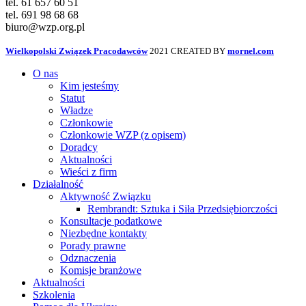
tel. 61 657 60 51
tel. 691 98 68 68
biuro@wzp.org.pl
Wielkopolski Związek Pracodawców
2021 CREATED BY
mornel.com
O nas
Kim jesteśmy
Statut
Władze
Członkowie
Członkowie WZP (z opisem)
Doradcy
Aktualności
Wieści z firm
Działalność
Aktywność Związku
Rembrandt: Sztuka i Siła Przedsiębiorczości
Konsultacje podatkowe
Niezbędne kontakty
Porady prawne
Odznaczenia
Komisje branżowe
Aktualności
Szkolenia