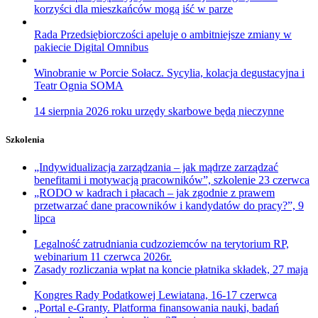
korzyści dla mieszkańców mogą iść w parze
Rada Przedsiębiorczości apeluje o ambitniejsze zmiany w
pakiecie Digital Omnibus
Winobranie w Porcie Sołacz. Sycylia, kolacja degustacyjna i
Teatr Ognia SOMA
14 sierpnia 2026 roku urzędy skarbowe będą nieczynne
Szkolenia
„Indywidualizacja zarządzania – jak mądrze zarządzać
benefitami i motywacją pracowników”, szkolenie 23 czerwca
„RODO w kadrach i płacach – jak zgodnie z prawem
przetwarzać dane pracowników i kandydatów do pracy?”, 9
lipca
Legalność zatrudniania cudzoziemców na terytorium RP,
webinarium 11 czerwca 2026r.
Zasady rozliczania wpłat na koncie płatnika składek, 27 maja
Kongres Rady Podatkowej Lewiatana, 16-17 czerwca
„Portal e-Granty. Platforma finansowania nauki, badań