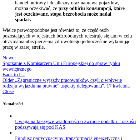
handel hurtowy i detaliczny oraz naprawa pojazdów,
można oczekiwać, że
przy odbiciu konsumpcji, które
jest oczekiwane, stopa bezrobocia może nadal
spadać.
Wielce prawdopodobne jest również to, że część osób
pozostających w rejestrach bezrobotnych rejestruje się tam w celu
otrzymania ubezpieczenia zdrowotnego jednocześnie wykonując
pracę w szarej strefie.
Newer
Spotkanie z Komisarzem Unii Europejskiej do spraw rynku
wewnętrznego
Back to list
Older
„Zagraniczne wyjazdy pracowników, czyli o wpływie
rodzaju wyjazdu na prawne” aspekty delegowania”, 17 kwietnia
Close
Aktualności
Uwaga na fałszywe wiadomości o zwrocie podatku – oszuści
podszywają się pod KAS
Fundusz partycypacyjny: transformacja energetyczna i