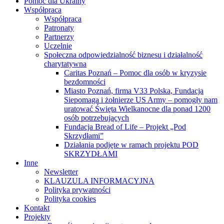
Pomoc dla Ukrainy
Współpraca
Współpraca
Patronaty
Partnerzy
Uczelnie
Społeczna odpowiedzialność biznesu i działalność
charytatywna
Caritas Poznań – Pomoc dla osób w kryzysie
bezdomności
Miasto Poznań, firma V33 Polska, Fundacja
Siepomaga i żołnierze US Army – pomogły nam
uratować Święta Wielkanocne dla ponad 1200
osób potrzebujących
Fundacja Bread of Life – Projekt „Pod
Skrzydłami”
Działania podjęte w ramach projektu POD
SKRZYDŁAMI
Inne
Newsletter
KLAUZULA INFORMACYJNA
Polityka prywatności
Polityka cookies
Kontakt
Projekty