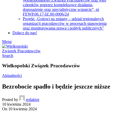
Wielkopolskiego Związku Pracodawców oraz jego
członków poprzez kompleksowe działania,
doposażenie oraz specjalistyczne wsparcie”, nr
FEWP.06.17-IZ.00-0006/24
Projekt „Gotowi na zmiany – udział regionalnych
organizacji pracodawców w procesach stanowienia
oraz monitorowania prawa i polityk publicznych”
Dołącz do nas!
Menu
Search
Wielkopolski Związek Pracodawców
Aktualności
Bezrobocie spadło i będzie jeszcze niższe
Posted by
redaktor
10 kwietnia 2024
On 10 kwietnia 2024