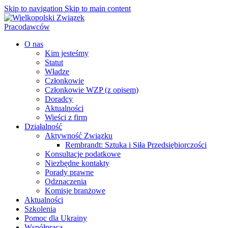
Skip to navigation
Skip to main content
O nas
Kim jesteśmy
Statut
Władze
Członkowie
Członkowie WZP (z opisem)
Doradcy
Aktualności
Wieści z firm
Działalność
Aktywność Związku
Rembrandt: Sztuka i Siła Przedsiębiorczości
Konsultacje podatkowe
Niezbędne kontakty
Porady prawne
Odznaczenia
Komisje branżowe
Aktualności
Szkolenia
Pomoc dla Ukrainy
Współpraca