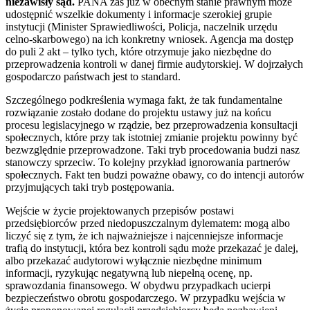
niezawisły sąd.
PANA zaś już w obecnym stanie prawnym może
udostępnić wszelkie dokumenty i informacje szerokiej grupie
instytucji (Minister Sprawiedliwości, Policja, naczelnik urzędu
celno-skarbowego) na ich konkretny wniosek. Agencja ma dostęp
do puli 2 akt – tylko tych, które otrzymuje jako niezbędne do
przeprowadzenia kontroli w danej firmie audytorskiej. W dojrzałych
gospodarczo państwach jest to standard.
Szczególnego podkreślenia wymaga fakt, że tak fundamentalne
rozwiązanie zostało dodane do projektu ustawy już na końcu
procesu legislacyjnego w rządzie, bez przeprowadzenia konsultacji
społecznych, które przy tak istotniej zmianie projektu powinny być
bezwzględnie przeprowadzone. Taki tryb procedowania budzi nasz
stanowczy sprzeciw. To kolejny przykład ignorowania partnerów
społecznych. Fakt ten budzi poważne obawy, co do intencji autorów
przyjmujących taki tryb postępowania.
Wejście w życie projektowanych przepisów postawi
przedsiębiorców przed niedopuszczalnym dylematem: mogą albo
liczyć się z tym, że ich najważniejsze i najcenniejsze informacje
trafią do instytucji, która bez kontroli sądu może przekazać je dalej,
albo przekazać audytorowi wyłącznie niezbędne minimum
informacji, ryzykując negatywną lub niepełną ocenę, np.
sprawozdania finansowego. W obydwu przypadkach ucierpi
bezpieczeństwo obrotu gospodarczego. W przypadku wejścia w