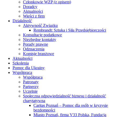
Członkowie WZP (z opisem)
Doradcy
Aktualności
Wieści z firm
Działalność
Aktywność Związku
Rembrandt: Sztuka i Siła Przedsiębiorczości
Konsultacje podatkowe
Niezbędne kontakty
Porady prawne
Odznaczenia
Komisje branżowe
Aktualności
Szkolenia
Pomoc dla Ukrainy
Współpraca
Współpraca
Patronaty
Partnerzy
Uczelnie
Społeczna odpowiedzialność biznesu i działalność
charytatywna
Caritas Poznań – Pomoc dla osób w kryzysie
bezdomności
Miasto Poznań, firma V33 Polska, Fundacja