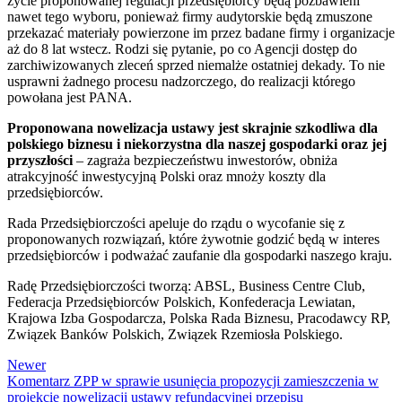
życie proponowanej regulacji przedsiębiorcy będą pozbawieni
nawet tego wyboru, ponieważ firmy audytorskie będą zmuszone
przekazać materiały powierzone im przez badane firmy i organizacje
aż do 8 lat wstecz. Rodzi się pytanie, po co Agencji dostęp do
zarchiwizowanych zleceń sprzed niemalże ostatniej dekady. To nie
usprawni żadnego procesu nadzorczego, do realizacji którego
powołana jest PANA.
Proponowana nowelizacja ustawy jest skrajnie szkodliwa dla
polskiego biznesu i niekorzystna dla naszej gospodarki oraz jej
przyszłości
– zagraża bezpieczeństwu inwestorów, obniża
atrakcyjność inwestycyjną Polski oraz mnoży koszty dla
przedsiębiorców.
Rada Przedsiębiorczości apeluje do rządu o wycofanie się z
proponowanych rozwiązań, które żywotnie godzić będą w interes
przedsiębiorców i podważać zaufanie dla gospodarki naszego kraju.
Radę Przedsiębiorczości tworzą: ABSL, Business Centre Club,
Federacja Przedsiębiorców Polskich, Konfederacja Lewiatan,
Krajowa Izba Gospodarcza, Polska Rada Biznesu, Pracodawcy RP,
Związek Banków Polskich, Związek Rzemiosła Polskiego.
Newer
Komentarz ZPP w sprawie usunięcia propozycji zamieszczenia w
projekcie nowelizacji ustawy refundacyjnej przepisu