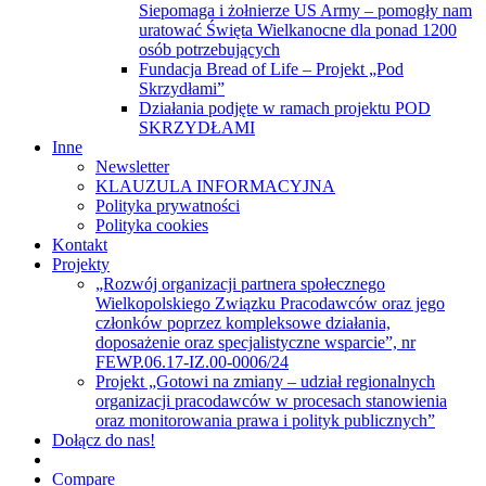
Siepomaga i żołnierze US Army – pomogły nam
uratować Święta Wielkanocne dla ponad 1200
osób potrzebujących
Fundacja Bread of Life – Projekt „Pod
Skrzydłami”
Działania podjęte w ramach projektu POD
SKRZYDŁAMI
Inne
Newsletter
KLAUZULA INFORMACYJNA
Polityka prywatności
Polityka cookies
Kontakt
Projekty
„Rozwój organizacji partnera społecznego
Wielkopolskiego Związku Pracodawców oraz jego
członków poprzez kompleksowe działania,
doposażenie oraz specjalistyczne wsparcie”, nr
FEWP.06.17-IZ.00-0006/24
Projekt „Gotowi na zmiany – udział regionalnych
organizacji pracodawców w procesach stanowienia
oraz monitorowania prawa i polityk publicznych”
Dołącz do nas!
Compare