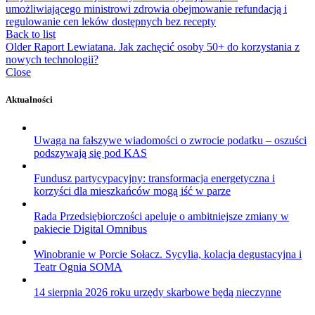
umożliwiającego ministrowi zdrowia obejmowanie refundacją i
regulowanie cen leków dostępnych bez recepty
Back to list
Older
Raport Lewiatana. Jak zachęcić osoby 50+ do korzystania z
nowych technologii?
Close
Aktualności
Uwaga na fałszywe wiadomości o zwrocie podatku – oszuści
podszywają się pod KAS
Fundusz partycypacyjny: transformacja energetyczna i
korzyści dla mieszkańców mogą iść w parze
Rada Przedsiębiorczości apeluje o ambitniejsze zmiany w
pakiecie Digital Omnibus
Winobranie w Porcie Sołacz. Sycylia, kolacja degustacyjna i
Teatr Ognia SOMA
14 sierpnia 2026 roku urzędy skarbowe będą nieczynne