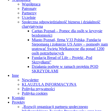
Współpraca
Patronaty
Partnerzy
Uczelnie
Społeczna odpowiedzialność biznesu i działalność
charytatywna
Caritas Poznań – Pomoc dla osób w kryzysie
bezdomności
Miasto Poznań, firma V33 Polska, Fundacja
Siepomaga i żołnierze US Army – pomogły nam
uratować Święta Wielkanocne dla ponad 1200
osób potrzebujących
Fundacja Bread of Life – Projekt „Pod
Skrzydłami”
Działania podjęte w ramach projektu POD
SKRZYDŁAMI
Inne
Newsletter
KLAUZULA INFORMACYJNA
Polityka prywatności
Polityka cookies
Kontakt
Projekty
„Rozwój organizacji partnera społecznego