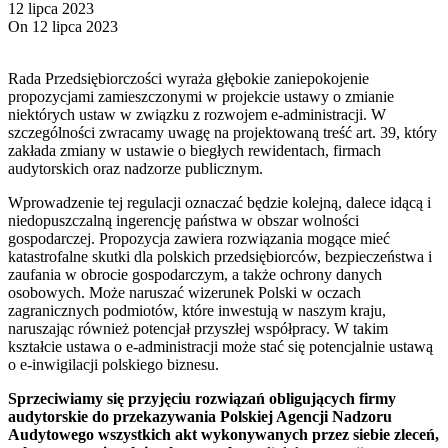
12 lipca 2023
On 12 lipca 2023
Rada Przedsiębiorczości wyraża głębokie zaniepokojenie
propozycjami zamieszczonymi w projekcie ustawy o zmianie
niektórych ustaw w związku z rozwojem e-administracji. W
szczególności zwracamy uwagę na projektowaną treść art. 39, który
zakłada zmiany w ustawie o biegłych rewidentach, firmach
audytorskich oraz nadzorze publicznym.
Wprowadzenie tej regulacji oznaczać będzie kolejną, dalece idącą i
niedopuszczalną ingerencję państwa w obszar wolności
gospodarczej. Propozycja zawiera rozwiązania mogące mieć
katastrofalne skutki dla polskich przedsiębiorców, bezpieczeństwa i
zaufania w obrocie gospodarczym, a także ochrony danych
osobowych. Może naruszać wizerunek Polski w oczach
zagranicznych podmiotów, które inwestują w naszym kraju,
naruszając również potencjał przyszłej współpracy. W takim
kształcie ustawa o e-administracji może stać się potencjalnie ustawą
o e-inwigilacji polskiego biznesu.
Sprzeciwiamy się przyjęciu rozwiązań obligujących firmy
audytorskie do przekazywania Polskiej Agencji Nadzoru
Audytowego wszystkich akt wykonywanych przez siebie zleceń,