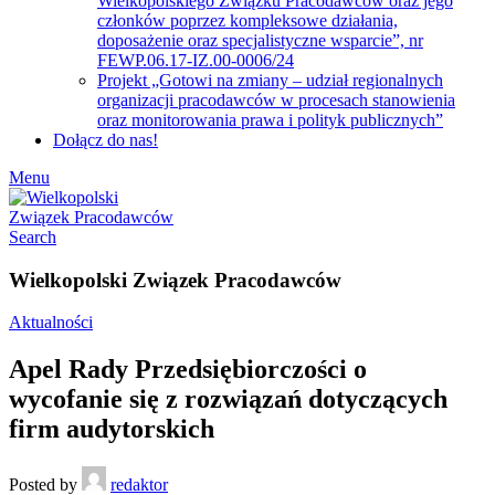
Wielkopolskiego Związku Pracodawców oraz jego
członków poprzez kompleksowe działania,
doposażenie oraz specjalistyczne wsparcie”, nr
FEWP.06.17-IZ.00-0006/24
Projekt „Gotowi na zmiany – udział regionalnych
organizacji pracodawców w procesach stanowienia
oraz monitorowania prawa i polityk publicznych”
Dołącz do nas!
Menu
Search
Wielkopolski Związek Pracodawców
Aktualności
Apel Rady Przedsiębiorczości o
wycofanie się z rozwiązań dotyczących
firm audytorskich
Posted by
redaktor