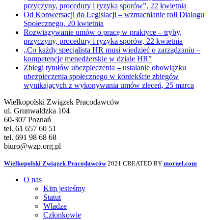
przyczyny, procedury i ryzyka sporów”, 22 kwietnia
Od Konwersacji do Legislacji – wzmacnianie roli Dialogu
Społecznego, 20 kwietnia
Rozwiązywanie umów o pracę w praktyce – tryby,
przyczyny, procedury i ryzyka sporów, 22 kwietnia
„Co każdy specjalista HR musi wiedzieć o zarządzaniu –
kompetencje menedżerskie w dziale HR”
Zbiegi tytułów ubezpieczenia – ustalanie obowiązku
ubezpieczenia społecznego w kontekście zbiegów
wynikających z wykonywania umów zleceń, 25 marca
Wielkopolski Związek Pracodawców
ul. Grunwaldzka 104
60-307 Poznań
tel. 61 657 60 51
tel. 691 98 68 68
biuro@wzp.org.pl
Wielkopolski Związek Pracodawców
2021 CREATED BY
mornel.com
O nas
Kim jesteśmy
Statut
Władze
Członkowie