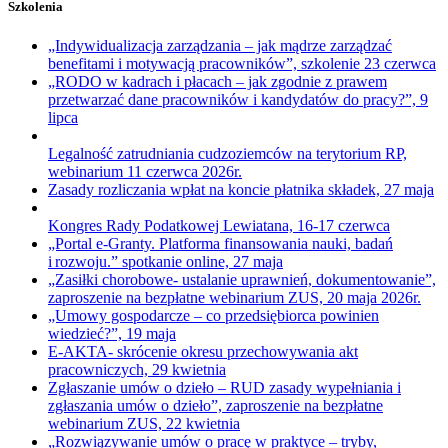
Szkolenia
„Indywidualizacja zarządzania – jak mądrze zarządzać
benefitami i motywacją pracowników”, szkolenie 23 czerwca
„RODO w kadrach i płacach – jak zgodnie z prawem
przetwarzać dane pracowników i kandydatów do pracy?”, 9
lipca
Legalność zatrudniania cudzoziemców na terytorium RP,
webinarium 11 czerwca 2026r.
Zasady rozliczania wpłat na koncie płatnika składek, 27 maja
Kongres Rady Podatkowej Lewiatana, 16-17 czerwca
„Portal e-Granty. Platforma finansowania nauki, badań
i rozwoju.” spotkanie online, 27 maja
„Zasiłki chorobowe- ustalanie uprawnień, dokumentowanie”,
zaproszenie na bezpłatne webinarium ZUS, 20 maja 2026r.
„Umowy gospodarcze – co przedsiębiorca powinien
wiedzieć?”, 19 maja
E-AKTA- skrócenie okresu przechowywania akt
pracowniczych, 29 kwietnia
Zgłaszanie umów o dzieło – RUD zasady wypełniania i
zgłaszania umów o dzieło”, zaproszenie na bezpłatne
webinarium ZUS, 22 kwietnia
„Rozwiązywanie umów o pracę w praktyce – tryby,