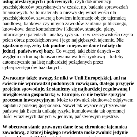
usług atestacyjnych i pokrewnych
, czyli dokumentacji
przedsiębiorców pozyskanych w czasie, np. badania sprawozdań
finansowych. Są to materiały o niezwykłej wrażliwości dla
przedsiębiorców, zawierają bowiem informacje objęte tajemnicą
handlową, bankową czy innych zawodów zaufania publicznego,
know-how, dane kontrahentów i klientów, strategie, plany,
informacje o patentach i analizy ryzyka. To w rzeczywistości często
pełen obraz przedsiębiorstwa i jego najgłębszych tajemnic.
Nie
zgadzamy się, żeby tak poufne i niejawne dane trafiały do
jednej, państwowej bazy.
Co więcej, taki zbiór danych – ze
względu na trudną do oszacowania wartość rynkową – trafiłby
automatycznie na listę najbardziej pożądanych przez
cyberprzestępców baz danych.
Zwracamy także uwagę, że nikt w Unii Europejskiej, ani na
świecie nie wprowadził podobnych rozwiązań, dlatego przyjęcie
projektu spowoduje, że staniemy się najbardziej regulowaną i
inwigilowaną gospodarką w Europie, co nie będzie sprzyjać
procesom inwestycyjnym.
Może to również skutkować odpływem
kapitału z polskiej gospodarki. Nawet tak wysoce scyfryzowane
państwa jak Estonia unikają ryzyka kumulowania tak ogromnej
ilości wrażliwych danych w jednym, państwowym rejestrze.
W obecnym stanie prawnym dane te są chronione tajemnicą
zawodową, z której biegłego rewidenta może zwolnić jedynie