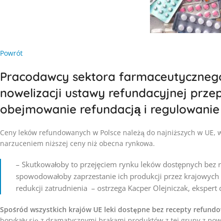
Powrót
Pracodawcy sektora farmaceutycznego 
nowelizacji ustawy refundacyjnej prze
obejmowanie refundacją i regulowanie
Ceny leków refundowanych w Polsce należą do najniższych w UE, wi
narzuceniem niższej ceny niż obecna rynkowa.
– Skutkowałoby to przejęciem rynku leków dostępnych bez r
spowodowałoby zaprzestanie ich produkcji przez krajowych
redukcji zatrudnienia – ostrzega Kacper Olejniczak, ekspert 
Spośród wszystkich krajów UE leki dostępne bez recepty refundow
borykały się z dramatycznymi brakami produktów z tej grupy z po