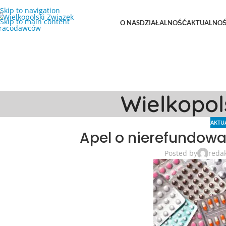
Skip to navigation
Skip to main content
O NAS
DZIAŁALNOŚĆ
AKTUALNOŚ
Wielkopo
AKTU
Apel o nierefundowa
Posted by
reda