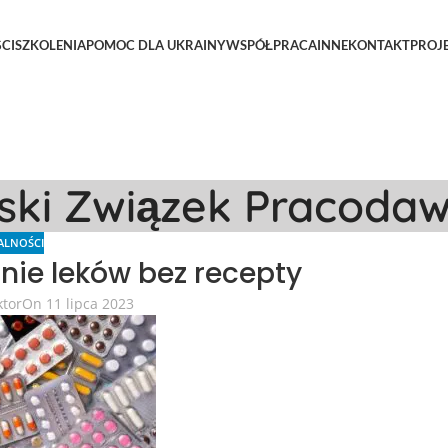
CI
SZKOLENIA
POMOC DLA UKRAINY
WSPÓŁPRACA
INNE
KONTAKT
PROJ
lski Związek Pracoda
ALNOŚCI
nie leków bez recepty
ktor
On 11 lipca 2023