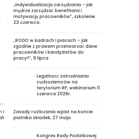
„Indywidualizacja zarządzania – jak
mądrze zarządzać benefitami i
motywacją pracowników”, szkolenie
i
23 czerwca
„RODO w kadrach i płacach – jak
zgodnie z prawem przetwarzać dane
pracowników i kandydatów do
pracy?”, 9 lipca
Legalność zatrudniania
cudzoziemców na
terytorium RP, webinarium 11
czerwca 2026r.
er
Zasady rozliczania wpłat na koncie
 i
płatnika składek, 27 maja
li
Kongres Rady Podatkowej