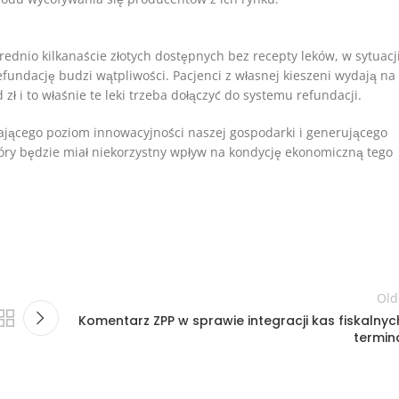
dnio kilkanaście złotych dostępnych bez recepty leków, w sytuacj
fundację budzi wątpliwości. Pacjenci z własnej kieszeni wydają na
zł i to właśnie te leki trzeba dołączyć do systemu refundacji.
ającego poziom innowacyjności naszej gospodarki i generującego
tóry będzie miał niekorzystny wpływ na kondycję ekonomiczną tego
Old
Komentarz ZPP w sprawie integracji kas fiskalnych
termina