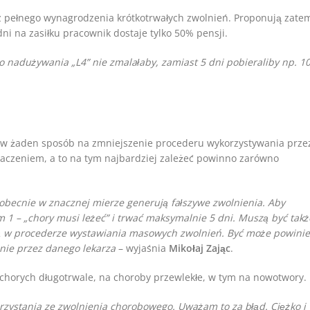
 z pełnego wynagrodzenia krótkotrwałych zwolnień. Proponują zate
dni na zasiłku pracownik dostaje tylko 50% pensji.
o nadużywania „L4” nie zmalałaby, zamiast 5 dni pobieraliby np. 1
 w żaden sposób na zmniejszenie procederu wykorzystywania prze
aczeniem, a to na tym najbardziej zależeć powinno zarówno
obecnie w znacznej mierze generują fałszywe zwolnienia. Aby
 1 – „chory musi leżeć” i trwać maksymalnie 5 dni. Muszą być takż
zą w procederze wystawiania masowych zwolnień. Być może powini
nnie przez danego lekarza
– wyjaśnia
Mikołaj Zając
.
chorych długotrwale, na choroby przewlekłe, w tym na nowotwory.
rzystania ze zwolnienia chorobowego. Uważam to za błąd. Ciężko i