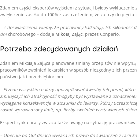
Zdaniem części ekspertów wyjściem z sytuacji byłoby wykluczenie
zwiększenie zasiłku do 100% z zastrzeżeniem, że za trzy do pięciu 
–
Z doświadczenia wiemy, że pracownicy kalkulują. Ich skłonność d
dni
chorobowego – dodaje
Mikołaj Zając
, prezes Conperio.
Potrzeba zdecydowanych działań
Zdaniem Mikołaja Zająca planowane zmiany przepisów nie wpłyną
pracowników zwolnień lekarskich w sposób niezgodny z ich przezn
państwu jak i przedsiębiorcom.
–
Przede wszystkim należy uporządkować kwestię teleporad, które 
zmniejszyć ich atrakcyjność mogłyby być wystawiane z oznaczeniem
wyciągane konsekwencje w stosunku do lekarzy, którzy uczestnic
zostać wprowadzony limit, np. liczby zwolnień wystawionych dzie
Ekspert rynku pracy zwraca także uwagę na sytuację pracowników 
– Obecnie po 182 dniach wygasa ich prawo do świadczeń z racji ko