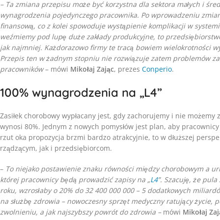
– Ta zmiana przepisu może być korzystna dla sektora małych i śred
wynagrodzenia pojedynczego pracownika. Po wprowadzeniu zmian
finansową, co z kolei spowoduje wystąpienie komplikacji w systemie
weźmiemy pod lupę duże zakłady produkcyjne, to przedsiębiorstw
jak najmniej. Każdorazowo firmy te tracą bowiem wielokrotności 
Przepis ten w żadnym stopniu nie rozwiązuje zatem problemów za
pracowników
– mówi
Mikołaj Zając
, prezes
Conperio
.
100% wynagrodzenia na „L4”
Zasiłek chorobowy wypłacany jest, gdy zachorujemy i nie możemy z
wynosi 80%. Jednym z nowych pomysłów jest plan, aby pracownicy
rzut oka propozycja brzmi bardzo atrakcyjnie, to w dłuższej persp
rządzącym, jak i przedsiębiorcom.
–
To niejako postawienie znaku równości między chorobowym a url
której pracownicy będą prowadzić zapisy na „
L4
”. Szacuję, że pul
roku, wzrosłaby o 20% do 32 400 000 000 – 5 dodatkowych miliardó
na służbę zdrowia – nowoczesny sprzęt medyczny ratujący życie, po
zwolnieniu, a jak najszybszy powrót do zdrowia –
mówi
Mikołaj Zaj