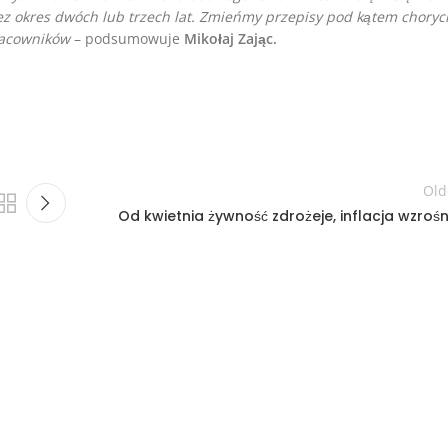
z okres dwóch lub trzech lat. Zmieńmy przepisy pod kątem choryc
racowników
– podsumowuje
Mikołaj Zając.
Old
Od kwietnia żywność zdrożeje, inflacja wzrośn