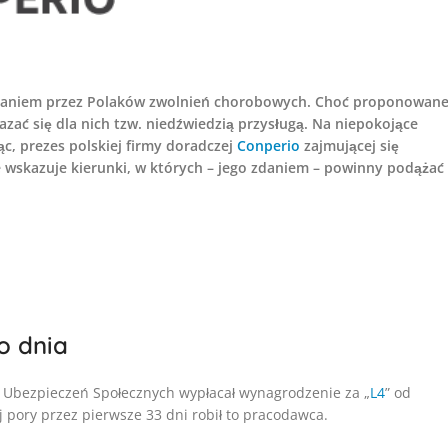
eraniem przez Polaków zwolnień chorobowych. Choć proponowan
ać się dla nich tzw. niedźwiedzią przysługą. Na niepokojące
c, prezes polskiej firmy doradczej
Conperio
zajmującej się
wskazuje kierunki, w których – jego zdaniem – powinny podążać
o dnia
d Ubezpieczeń Społecznych wypłacał wynagrodzenie za „
L4
” od
 pory przez pierwsze 33 dni robił to pracodawca.