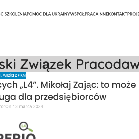
CI
SZKOLENIA
POMOC DLA UKRAINY
WSPÓŁPRACA
INNE
KONTAKT
PROJ
lski Związek Pracoda
I
,
WIEŚCI Z FIRM
ch „L4”. Mikołaj Zając: to może
ługa dla przedsiębiorców
tor
On 13 marca 2024