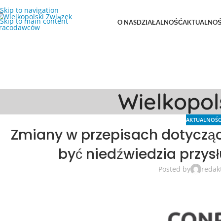
Skip to navigation
Skip to main content
O NAS
DZIAŁALNOŚĆ
AKTUALNOŚ
Wielkopo
AKTUALNOŚC
Zmiany w przepisach dotyczący
być niedźwiedzia przys
Posted by
redak