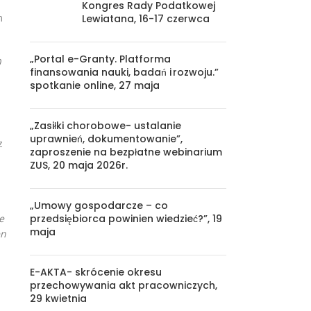
Kongres Rady Podatkowej
m
Lewiatana, 16-17 czerwca
„Portal e-Granty. Platforma
0
finansowania nauki, badań i rozwoju.”
spotkanie online, 27 maja
„Zasiłki chorobowe- ustalanie
uprawnień, dokumentowanie”,
z
zaproszenie na bezpłatne webinarium
ZUS, 20 maja 2026r.
„Umowy gospodarcze – co
przedsiębiorca powinien wiedzieć?”, 19
e
maja
en
E-AKTA- skrócenie okresu
przechowywania akt pracowniczych,
29 kwietnia