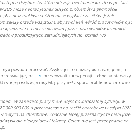
nich przedsiębiorstw, które odczują uwolnienie kosztu w postaci
y ZUS może nabrać jednak dużych problemów z płynnością
 płac oraz możliwe opóźnienia w wypłacie zasiłków. Jeżeli
om zależy przede wszystkim, aby zwolnień wśród pracowników był
wynagrodzenia na niezrealizowanej przez pracowników produkcji.
kładów produkcyjnych zatrudniających np. ponad 100
 tego powodu pracować. Zwykle jest on niższy od naszej pensji i
 przebywający na „
L4
” otrzymywali 100% pensji. I choć na pierwszy
ektywie jej realizacja mogłaby przynieść sporo problemów zarówno
opem. W zakładach pracy może dojść do kuriozalnej sytuacji, w
a 27 000 000 000 zł przeznaczona na zasiłki chorobowe w całym 2022
w złotych na chorobowe. Znacznie lepiej przeznaczyć te pieniądze
dwyżki dla pielęgniarek i lekarzy. Celem nie jest przebywanie na
ąc.