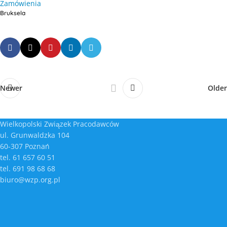
Zamówienia
Bruksela
Newer
Older
Wielkopolski Związek Pracodawców
ul. Grunwaldzka 104
60-307 Poznań
tel. 61 657 60 51
tel. 691 98 68 68
biuro@wzp.org.pl