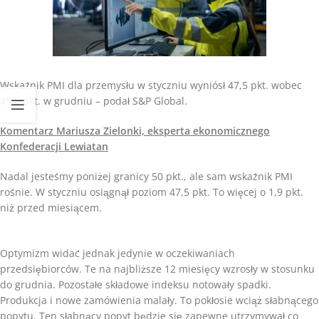
Wskaźnik PMI dla przemysłu w styczniu wyniósł 47,5 pkt. wobec
45,6 pkt. w grudniu – podał S&P Global.
Komentarz Mariusza Zielonki, eksperta ekonomicznego
Konfederacji Lewiatan
Nadal jesteśmy poniżej granicy 50 pkt., ale sam wskaźnik PMI
rośnie. W styczniu osiągnął poziom 47,5 pkt. To więcej o 1,9 pkt.
niż przed miesiącem.
Optymizm widać jednak jedynie w oczekiwaniach
przedsiębiorców. Te na najbliższe 12 miesięcy wzrosły w stosunku
do grudnia. Pozostałe składowe indeksu notowały spadki.
Produkcja i nowe zamówienia malały. To pokłosie wciąż słabnącego
popytu. Ten słabnący popyt będzie się zapewne utrzymywał co