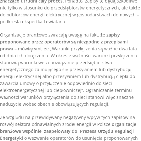
znacząco utrudni cały proces.
Ponadto, zapisy te będą szkodliwe
nie tylko w stosunku do przedsiębiorstw energetycznych, ale także
do odbiorców energii elektrycznej w gospodarstwach domowych –
podkreśla ekspertka Lewiatana.
Organizacje branżowe zwracają uwagę na fakt, że
zapisy
proponowane przez operatorów są niezgodne z przepisami
prawa
– mówiącymi, że „Warunki przyłączenia są ważne dwa lata
od dnia ich doręczenia. W okresie ważności warunki przyłączenia
stanowią warunkowe zobowiązanie przedsiębiorstwa
energetycznego zajmującego się przesyłaniem lub dystrybucją
energii elektrycznej albo przesyłaniem lub dystrybucją ciepła do
zawarcia umowy o przyłączenie odpowiednio do sieci
elektroenergetycznej lub ciepłowniczej”. Ograniczanie terminu
ważności warunków przyłączenia do sieci stanowi więc znaczne
nadużycie wobec obecnie obowiązujących regulacji.
Ze względu na przewidywany negatywny wpływ tych zapisów na
rozwój sektora odnawialnych źródeł energii w Polsce
organizacje
branżowe wspólnie zaapelowały do Prezesa Urzędu Regulacji
Energetyki
o wezwanie operatorów do usunięcia proponowanych