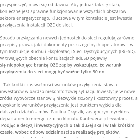
przyspieszyć, mówi się od dawna. Aby jednak tak się stało,
konieczne jest sprawne funkcjonowanie wszystkich obszarów
sektora energetycznego. Kluczowa w tym kontekście jest kwestia
przyłączenia instalacji OZE do sieci.
Sposób przyłączania nowych jednostek do sieci regulują zarówno
przepisy prawa, jak i dokumenty poszczególnych operatorów – w
tym Instrukcje Ruchu i Eksploatacji Sieci Dystrybucyjnych (IRiESD).
W trwających obecnie konsultacjach IRiESD pojawiły
się
niepokojące branżę OZE zapisy wskazujące, że warunki
przyłączenia do sieci mogą być ważne tylko 30 dni
.
– Tak krótki czas ważności warunków przyłączenia stawia
inwestorów w bardzo niekomfortowej sytuacji. Inwestycje w nowe
źródła wytwórcze stanowią niezwykle złożony i kosztowny proces, a
uzyskanie warunków przyłączenia jest punktem wyjścia dla
dalszych działań – mówi Paulina Grądzik, zastępczyni dyrektora
departamentu energii i zmian klimatu Konfederacji Lewiatan. –
Podjęcie decyzji inwestycyjnych o tak dużej skali w tak krótkim
czasie, wobec odpowiedzialności za realizację projektów,