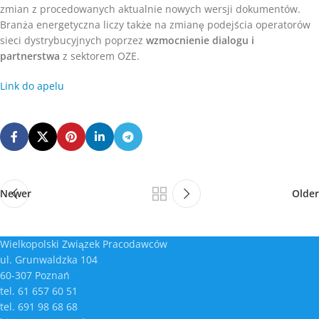
zmian z procedowanych aktualnie nowych wersji dokumentów.
Branża energetyczna liczy także na zmianę podejścia operatorów
sieci dystrybucyjnych poprzez
wzmocnienie dialogu i
partnerstwa
z sektorem OZE.
Link do apelu
Newer
Older
Wielkopolski Związek Pracodawców
ul. Grunwaldzka 104
60-307 Poznań
tel. 61 657 60 51
tel. 691 98 68 68