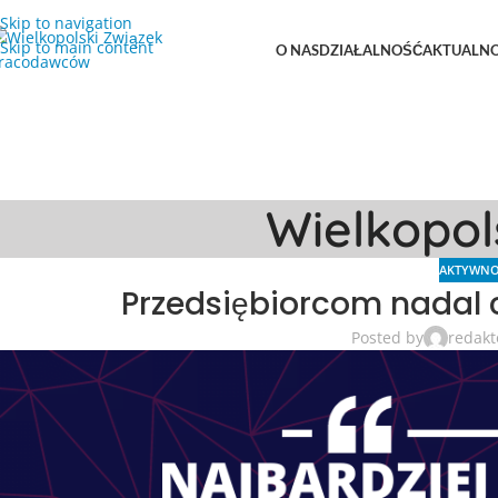
Skip to navigation
Skip to main content
O NAS
DZIAŁALNOŚĆ
AKTUALNO
Wielkopo
AKTYWNO
Przedsiębiorcom nadal 
Posted by
redakt