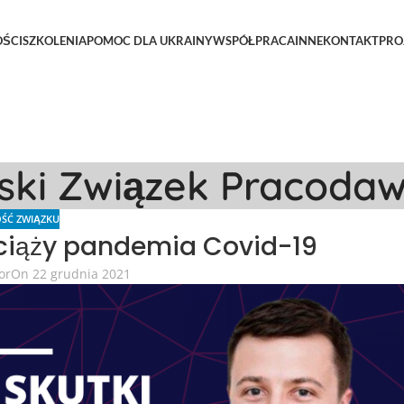
ŚCI
SZKOLENIA
POMOC DLA UKRAINY
WSPÓŁPRACA
INNE
KONTAKT
PRO
lski Związek Pracoda
ŚĆ ZWIĄZKU
ciąży pandemia Covid-19
or
On 22 grudnia 2021