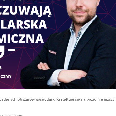
badanych obszarów gospodarki kształtuje się na poziomie niższ
cji Lewiatan