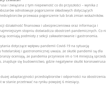
usa i związana z tym niepewność co do przyszłości – wynika z
 obszarów odnotowuje pogorszenie składowych dotyczących
rzedsiębiorców przeważa pogorszenie lub brak zmian wskaźników.
kcji działalność finansowa i ubezpieczeniowa oraz informacja i
w najmniejszym stopniu doświadcza obostrzeń pandemicznych. Co n
uację oceniają podmioty z sekcji zakwaterowanie i gastronomia.
pytania dotyczące wpływu pandemii Covid-19 na sytuację
y hotelarskiej i gastronomicznej uważa, że skutki pandemii są dla
j branży oceniają, że pandemia przyniesie im o 1/4 mniejszą sprzed
oko, znajduje się budownictwo, gdzie negatywne skutki koronawirusa
użej adaptacyjności przedsiębiorstw i odporności na obostrzenia
t w stanie przetrwać na rynku powyżej 6 miesięcy.