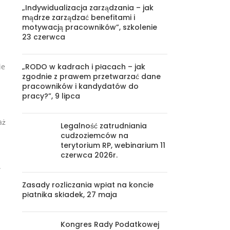
„Indywidualizacja zarządzania – jak
mądrze zarządzać benefitami i
motywacją pracowników”, szkolenie
23 czerwca
„RODO w kadrach i płacach – jak
ie
zgodnie z prawem przetwarzać dane
pracowników i kandydatów do
pracy?”, 9 lipca
aż
Legalność zatrudniania
cudzoziemców na
terytorium RP, webinarium 11
czerwca 2026r.
.
Zasady rozliczania wpłat na koncie
płatnika składek, 27 maja
Kongres Rady Podatkowej