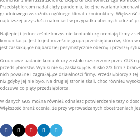
Przedsiębiorcom nadal ciąży pandemia, kolejne warianty koronawir
grudniowego wskaźnika ogólnego klimatu koniunktury. Większość
najbliższej przyszłości natomiast w przypadku obecnych odczuć p
Najlepiej i jednocześnie korzystnie koniunkturę oceniają firmy z se
komunikacja. Jest to jednocześnie grupa przedsiębiorców, która 
jest zaskakujące najbardziej pesymistycznie obecną i przyszłą syt
Grudniowe badanie koniunktury zostało rozszerzone przez GUS o 
przedsiębiorstw. Wyniki nie są zaskakujące. Blisko 2/3 firm z branż
nich poważne i zagrażające działalności firmy. Przedsiębiorcy z te
niż gdyby jej nie było. Na drugiej stronie skali, choć również wys
odczuwa co piąty przedsiębiorca.
W danych GUS można również odnaleźć potwierdzenie tezy o dość d
Większość branż ocenia, że przy wprowadzanych obostrzeniach jes