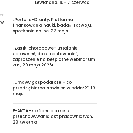
Lewiatana, 16-17 czerwca
er
„Portal e-Granty. Platforma
ów
finansowania nauki, badań i rozwoju.”
spotkanie online, 27 maja
„Zasiłki chorobowe- ustalanie
uprawnień, dokumentowanie”,
zaproszenie na bezpłatne webinarium
ZUS, 20 maja 2026r.
„Umowy gospodarcze – co
przedsiębiorca powinien wiedzieć?”, 19
maja
E-AKTA- skrócenie okresu
przechowywania akt pracowniczych,
29 kwietnia