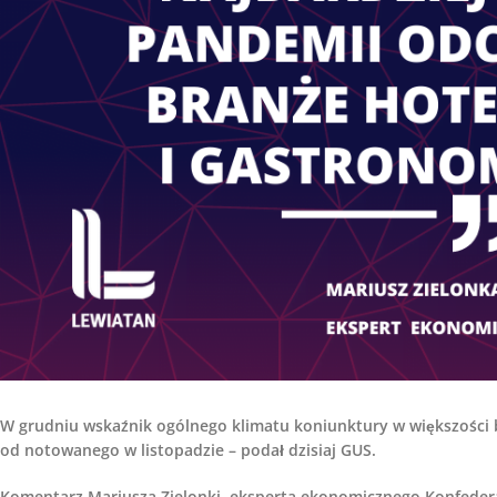
W grudniu wskaźnik ogólnego klimatu koniunktury w większości 
od notowanego w listopadzie – podał dzisiaj GUS.
Komentarz Mariusza Zielonki, eksperta ekonomicznego Konfedera