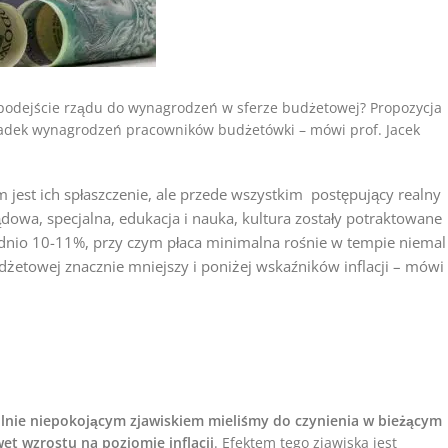
podejście rządu do wynagrodzeń w sferze budżetowej? Propozycja
spadek wynagrodzeń pracowników budżetówki – mówi prof. Jacek
 jest ich spłaszczenie, ale przede wszystkim postępujący realny
owa, specjalna, edukacja i nauka, kultura zostały potraktowane
ednio 10-11%, przy czym płaca minimalna rośnie w tempie niemal
żetowej znacznie mniejszy i poniżej wskaźników inflacji – mówi
gólnie niepokojącym zjawiskiem mieliśmy do czynienia w bieżącym
et wzrostu na poziomie inflacji
. Efektem tego zjawiska jest