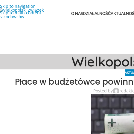
Skip to navigation
Skip to main content
O NAS
DZIAŁALNOŚĆ
AKTUALNOŚ
Wielkopo
AKTU
Płace w budżetówce powinny
Posted by
redakt