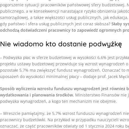
pogorszenie sytuacji pracowników państwowej sfery budżetowej. N
publicznego, a w konsekwencji narastające ryzyko obniżenia jakośc
samorządowej, a także większości usług publicznych, jak edukacja,
gdy państwo i sfera usług publicznych jest coraz słabsza?
Słaby sy
odchodzą doświadczeni pracownicy to zapowiedź ogromnych pro
Nie wiadomo kto dostanie podwyżkę
– Podwyżka płac w sferze budżetowej w wysokości 6,6% jest przyk
projektu ustawy budżetowej przewiduje się wzrost wynagrodzeń o 1
pozostałe 5,7% ma zwiększyć fundusz wynagrodzeń. Oznaczać to m
uposażeń do wysokości minimalnej płacy – dodaje prof. Jacek Męci
Sposób wyliczenia wzrostu funduszu wynagrodzeń jest również b
wydatkowania i planowania środków.
Ministerstwo Finansów nie j
podwyżka wynagrodzeń, a kogo ten mechanizm nie obejmie.
– Wreszcie pamiętajmy, że 5,7% wzrost funduszu wynagrodzeń nie 
pracownicy budżetówki. Na przykład w przypadku nauczycieli wzr
oznaczać, że część pracowników oświaty od 1 stycznia 2024 roku