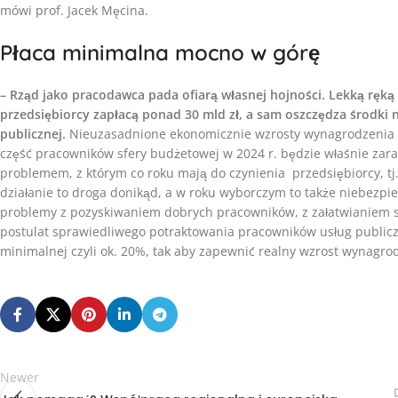
mówi prof. Jacek Męcina.
Płaca minimalna mocno w górę
– Rząd jako pracodawca pada ofiarą własnej hojności. Lekką ręką
przedsiębiorcy zapłacą ponad 30 mld zł, a sam oszczędza środki
publicznej.
Nieuzasadnione ekonomicznie wzrosty wynagrodzenia 
część pracowników sfery budżetowej w 2024 r. będzie właśnie za
problemem, z którym co roku mają do czynienia przedsiębiorcy, tj
działanie to droga donikąd, a w roku wyborczym to także niebezpi
problemy z pozyskiwaniem dobrych pracowników, z załatwianiem sp
postulat sprawiedliwego potraktowania pracowników usług publi
minimalnej czyli ok. 20%, tak aby zapewnić realny wzrost wynagr
Newer