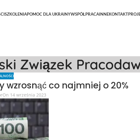
CI
SZKOLENIA
POMOC DLA UKRAINY
WSPÓŁPRACA
INNE
KONTAKT
PROJ
lski Związek Pracoda
ALNOŚCI
 wzrosnąć co najmniej o 20%
or
On 14 września 2023