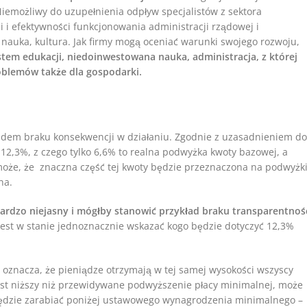
iemożliwy do uzupełnienia odpływ specjalistów z sektora
i i efektywności funkcjonowania administracji rządowej i
 nauka, kultura. Jak firmy mogą oceniać warunki swojego rozwoju,
stem edukacji, niedoinwestowana nauka, administracja, z której
blemów także dla gospodarki.
ładem braku konsekwencji w działaniu. Zgodnie z uzasadnieniem do
2,3%, z czego tylko 6,6% to realna podwyżka kwoty bazowej, a
oże, że znaczna część tej kwoty będzie przeznaczona na podwyżk
na.
ardzo niejasny i mógłby stanowić przykład braku transparentnoś
est w stanie jednoznacznie wskazać kogo będzie dotyczyć 12,3%
oznacza, że pieniądze otrzymają w tej samej wysokości wszyscy
ost niższy niż przewidywane podwyższenie płacy minimalnej, może
 będzie zarabiać poniżej ustawowego wynagrodzenia minimalnego –