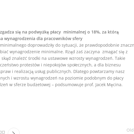
 zgadza się na podwyżkę płacy minimalnej o 18%, za którą
 na wynagrodzenia dla pracowników sfery
minimalnego doprowadziły do sytuacji, że prawdopodobnie znacz
rabiać wynagrodzenie minimalne. Rząd zaś zaczyna zmagać się z
. skąd znaleźć środki na ustawowe wzrosty wynagrodzeń. Takie
eczeństwo protestów i niepokojów społecznych, a dla biznesu
raw i realizacją usług publicznych. Dlatego powtarzamy nasz
cznych i wzrostu wynagrodzeń na poziomie podobnym do płacy
odzeń w sferze budżetowej – podsumowuje prof. Jacek Męcina.
Old