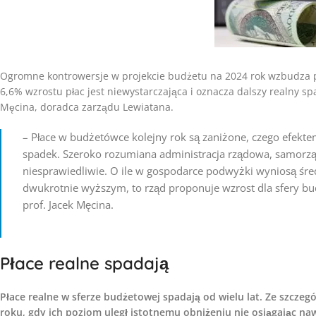
Ogromne kontrowersje w projekcie budżetu na 2024 rok wzbudza 
6,6% wzrostu płac jest niewystarczająca i oznacza dalszy realny 
Męcina, doradca zarządu Lewiatana.
– Płace w budżetówce kolejny rok są zaniżone, czego efektem
spadek. Szeroko rozumiana administracja rządowa, samorząd
niesprawiedliwie. O ile w gospodarce podwyżki wyniosą śr
dwukrotnie wyższym, to rząd proponuje wzrost dla sfery bud
prof. Jacek Męcina.
Płace realne spadają
Płace realne w sferze budżetowej spadają od wielu lat. Ze szcze
roku, gdy ich poziom uległ istotnemu obniżeniu nie osiągając naw