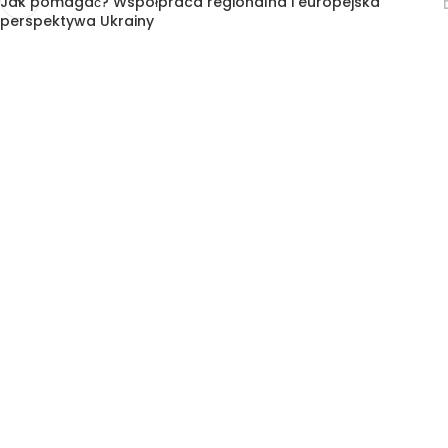
Jak pomagać? Współpraca regionalna i europejska
perspektywa Ukrainy