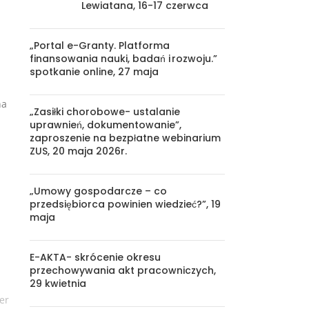
Lewiatana, 16-17 czerwca
„Portal e-Granty. Platforma
finansowania nauki, badań i rozwoju.”
spotkanie online, 27 maja
na
„Zasiłki chorobowe- ustalanie
uprawnień, dokumentowanie”,
zaproszenie na bezpłatne webinarium
ZUS, 20 maja 2026r.
„Umowy gospodarcze – co
przedsiębiorca powinien wiedzieć?”, 19
maja
E-AKTA- skrócenie okresu
przechowywania akt pracowniczych,
29 kwietnia
er