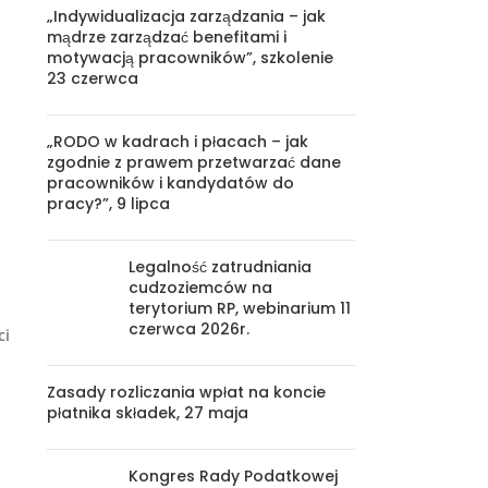
„Indywidualizacja zarządzania – jak
mądrze zarządzać benefitami i
motywacją pracowników”, szkolenie
23 czerwca
„RODO w kadrach i płacach – jak
zgodnie z prawem przetwarzać dane
pracowników i kandydatów do
pracy?”, 9 lipca
i
Legalność zatrudniania
cudzoziemców na
terytorium RP, webinarium 11
czerwca 2026r.
ci
Zasady rozliczania wpłat na koncie
płatnika składek, 27 maja
Kongres Rady Podatkowej