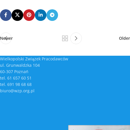
Newer
Older
Wielkopolski Związek Pracodawców
ul. Grunwaldzka 104
60-307 Poznań
tel. 61 657 60 51
tel. 691 98 68 68
biuro@wzp.org.pl