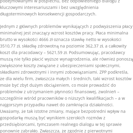
podejmowanymi w pośpiechu, bez odpowiedniego dialogu z
kluczowymi interesariuszami i bez uwzględnienia
długoterminowych konsekwencji gospodarczych.
Jednym z głównych problemów wynikających z podwyższenia płacy
minimalnej jest znaczący wzrost kosztów pracy. Płaca minimalna
brutto w wysokości 4666 zł oznacza stawkę netto w wysokości
3510,77 zł, składkę zdrowotną na poziomie 362,37 zł, a całkowity
koszt dla pracodawcy – 5621,59 zł. Podsumowując, pracodawcy
muszą nie tylko płacić wyższe wynagrodzenia, ale również ponoszą
zwiększone koszty związane z ubezpieczeniami społecznymi,
składkami zdrowotnymi i innymi zobowiązaniami. ZPP podkreśla,
że dla wielu firm, zwłaszcza małych i średnich, taki wzrost kosztów
może być zbyt dużym obciążeniem, co może prowadzić do
problemów z utrzymaniem płynności finansowej, zwolnień –
szczególnie wśród pracowników o niższych kwalifikacjach – a w
najgorszym przypadku nawet do zamknięcia działalności.
Uważamy, że tak istotne zmiany, mające bezpośredni wpływ na
gospodarkę muszą być wynikiem szerokich rozmów z
przedsiębiorcami, tymczasem realnego dialogu w tej sprawie
ponownie zabrakło. Zwłaszcza, że zgodnie z pierwotnymi