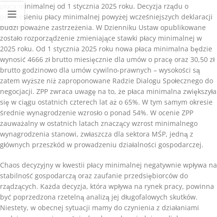
płacy minimalnej od 1 stycznia 2025 roku. Decyzja rządu o
podniesieniu płacy minimalnej powyżej wcześniejszych deklaracji
budzi poważne zastrzeżenia. W Dzienniku Ustaw opublikowane
zostało rozporządzenie zmieniające stawki płacy minimalnej w
2025 roku. Od 1 stycznia 2025 roku nowa płaca minimalna będzie
wynosić 4666 zł brutto miesięcznie dla umów o pracę oraz 30,50 zł
brutto godzinowo dla umów cywilno-prawnych – wysokości są
zatem wyższe niż zaproponowane Radzie Dialogu Społecznego do
negocjacji.
ZPP zwraca uwagę na to, że płaca minimalna zwiększyła
się w ciągu ostatnich czterech lat aż o 65%. W tym samym okresie
średnie wynagrodzenie wzrosło o ponad 54%. W ocenie ZPP
zauważalny w ostatnich latach znaczący wzrost minimalnego
wynagrodzenia stanowi, zwłaszcza dla sektora MŚP, jedną z
głównych przeszkód w prowadzeniu działalności gospodarczej.
Chaos decyzyjny w kwestii płacy minimalnej negatywnie wpływa na
stabilność gospodarczą oraz zaufanie przedsiębiorców do
rządzących. Każda decyzja, która wpływa na rynek pracy, powinna
być poprzedzona rzetelną analizą jej długofalowych skutków.
Niestety, w obecnej sytuacji mamy do czynienia z działaniami