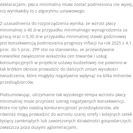
deklaracjami, płaca minimalna miała zostać podniesiona nie wyżej,
niż wynikałoby to z algorytmu ustawowego.
Z uzasadnienia do rozporządzenia wynika, że wzrost płacy
minimalnej o 40 zł w przypadku minimalnego wynagrodzenia za
pracę oraz o 0,30 zł w przypadku minimalnej stawki godzinowej
jest konsekwencją podniesienia prognozy inflacji na rok 2025 z 4,1
proc. do 5 proc. ZPP stoi na stanowisku, że przewidywane
niewielkie zwiększenie wskaźnika cen towarów i usług
konsumpcyjnych w projekcie ustawy budżetowej nie powinno w
tak krótkim okresie prowadzić do dalszych zmian wysokości
świadczenia, które mogłyby negatywnie wpłynąć na kilka milionów
przedsiębiorców.
Podsumowując, utrzymanie tak wysokiego tempa wzrostu płacy
minimalnej może przynieść szereg negatywnych konsekwencji,
które nie tylko osłabią konkurencyjność przedsiębiorstw, ale
również mogą prowadzić do wzrostu szarej strefy i kolejnych setek
tysięcy zamkniętych lub zawieszonych działalności gospodarczych,
zwłaszcza poza dużymi aglomeracjami.