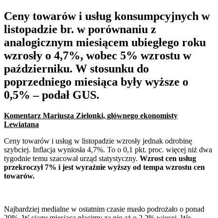
Ceny towarów i usług konsumpcyjnych w
listopadzie br. w porównaniu z
analogicznym miesiącem ubiegłego roku
wzrosły o 4,7%, wobec 5% wzrostu w
październiku. W stosunku do
poprzedniego miesiąca były wyższe o
0,5% – podał GUS.
Komentarz Mariusza Zielonki, głównego ekonomisty
Lewiatana
Ceny towarów i usług w listopadzie wzrosły jednak odrobinę
szybciej. Inflacja wyniosła 4,7%. To o 0,1 pkt. proc. więcej niż dwa
tygodnie temu szacował urząd statystyczny.
Wzrost cen usług
przekroczył 7% i jest wyraźnie wyższy od tempa wzrostu cen
towarów.
Najbardziej medialne w ostatnim czasie masło podrożało o ponad
20%. W ciągu miesiąca płacimy za nie aż o 2,2% więcej. We