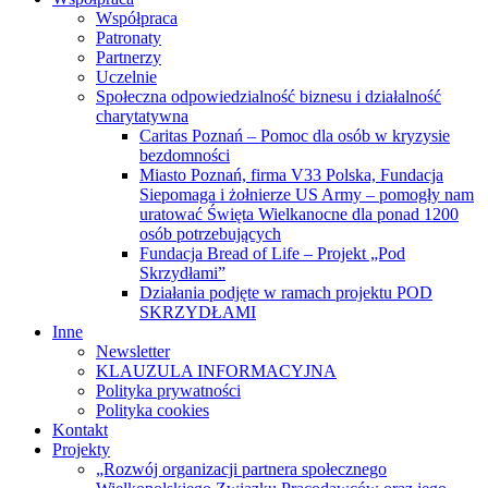
Współpraca
Patronaty
Partnerzy
Uczelnie
Społeczna odpowiedzialność biznesu i działalność
charytatywna
Caritas Poznań – Pomoc dla osób w kryzysie
bezdomności
Miasto Poznań, firma V33 Polska, Fundacja
Siepomaga i żołnierze US Army – pomogły nam
uratować Święta Wielkanocne dla ponad 1200
osób potrzebujących
Fundacja Bread of Life – Projekt „Pod
Skrzydłami”
Działania podjęte w ramach projektu POD
SKRZYDŁAMI
Inne
Newsletter
KLAUZULA INFORMACYJNA
Polityka prywatności
Polityka cookies
Kontakt
Projekty
„Rozwój organizacji partnera społecznego