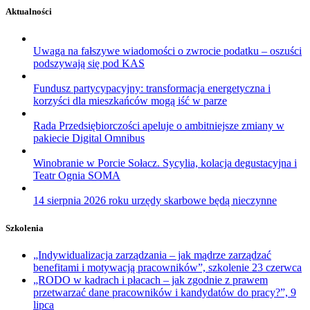
Aktualności
Uwaga na fałszywe wiadomości o zwrocie podatku – oszuści
podszywają się pod KAS
Fundusz partycypacyjny: transformacja energetyczna i
korzyści dla mieszkańców mogą iść w parze
Rada Przedsiębiorczości apeluje o ambitniejsze zmiany w
pakiecie Digital Omnibus
Winobranie w Porcie Sołacz. Sycylia, kolacja degustacyjna i
Teatr Ognia SOMA
14 sierpnia 2026 roku urzędy skarbowe będą nieczynne
Szkolenia
„Indywidualizacja zarządzania – jak mądrze zarządzać
benefitami i motywacją pracowników”, szkolenie 23 czerwca
„RODO w kadrach i płacach – jak zgodnie z prawem
przetwarzać dane pracowników i kandydatów do pracy?”, 9
lipca