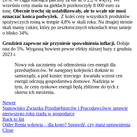
wrześniu ceny masła na giełdach przekroczyły 8 000 euro za
tonę.
Obecnie trochę się ustabilizowały, ale to wcale nie musi
oznaczać końca podwyżek.
Z kolei ceny wszystkich produktów
spożywczych rosną w tempie 4,8% w skali roku. Na drugiej stronie
skali mamy cukier, który po zeszłorocznych rekordach teraz tanieje
o blisko 34%.
Grudzień zapewne nie przyniesie spowolnienia inflacji.
Dobije
ona do 5%. Wygasną bowiem pewne efekty niższej bazy z grudnia
2023 r.
Nowy rok zaczniemy od odmrożenia cen energii dla
przedsiębiorców. W następnej kolejności dotknie to
samorządy, a pod koniec trzeciego kwartału wzrost cen
energii odczują gospodarstwa domowe. Nadzieja w
tym, że ceny rynkowe energii będą zbliżone do tych z
okresu ich mrożenia.
Newer
Stanowisko Związku Przedsiębiorców i Pracodawcóww sprawie
pierwszego roku rzadu w gospodarce
Back to list
Older
Renta wdowia – dla kogo? Sprawdź, czy masz uprawnienia
Close