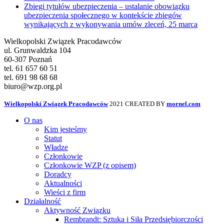
Zbiegi tytułów ubezpieczenia – ustalanie obowiązku
ubezpieczenia społecznego w kontekście zbiegów
wynikających z wykonywania umów zleceń, 25 marca
Wielkopolski Związek Pracodawców
ul. Grunwaldzka 104
60-307 Poznań
tel. 61 657 60 51
tel. 691 98 68 68
biuro@wzp.org.pl
Wielkopolski Związek Pracodawców
2021 CREATED BY
mornel.com
O nas
Kim jesteśmy
Statut
Władze
Członkowie
Członkowie WZP (z opisem)
Doradcy
Aktualności
Wieści z firm
Działalność
Aktywność Związku
Rembrandt: Sztuka i Siła Przedsiębiorczości