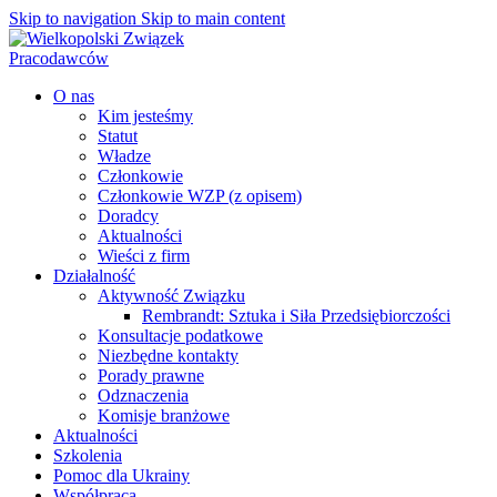
Skip to navigation
Skip to main content
O nas
Kim jesteśmy
Statut
Władze
Członkowie
Członkowie WZP (z opisem)
Doradcy
Aktualności
Wieści z firm
Działalność
Aktywność Związku
Rembrandt: Sztuka i Siła Przedsiębiorczości
Konsultacje podatkowe
Niezbędne kontakty
Porady prawne
Odznaczenia
Komisje branżowe
Aktualności
Szkolenia
Pomoc dla Ukrainy
Współpraca