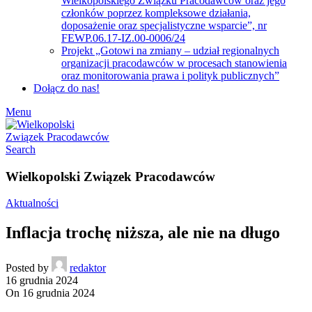
Wielkopolskiego Związku Pracodawców oraz jego
członków poprzez kompleksowe działania,
doposażenie oraz specjalistyczne wsparcie”, nr
FEWP.06.17-IZ.00-0006/24
Projekt „Gotowi na zmiany – udział regionalnych
organizacji pracodawców w procesach stanowienia
oraz monitorowania prawa i polityk publicznych”
Dołącz do nas!
Menu
Search
Wielkopolski Związek Pracodawców
Aktualności
Inflacja trochę niższa, ale nie na długo
Posted by
redaktor
16 grudnia 2024
On 16 grudnia 2024