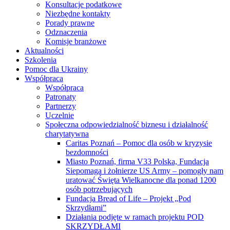
Konsultacje podatkowe
Niezbędne kontakty
Porady prawne
Odznaczenia
Komisje branżowe
Aktualności
Szkolenia
Pomoc dla Ukrainy
Współpraca
Współpraca
Patronaty
Partnerzy
Uczelnie
Społeczna odpowiedzialność biznesu i działalność
charytatywna
Caritas Poznań – Pomoc dla osób w kryzysie
bezdomności
Miasto Poznań, firma V33 Polska, Fundacja
Siepomaga i żołnierze US Army – pomogły nam
uratować Święta Wielkanocne dla ponad 1200
osób potrzebujących
Fundacja Bread of Life – Projekt „Pod
Skrzydłami”
Działania podjęte w ramach projektu POD
SKRZYDŁAMI