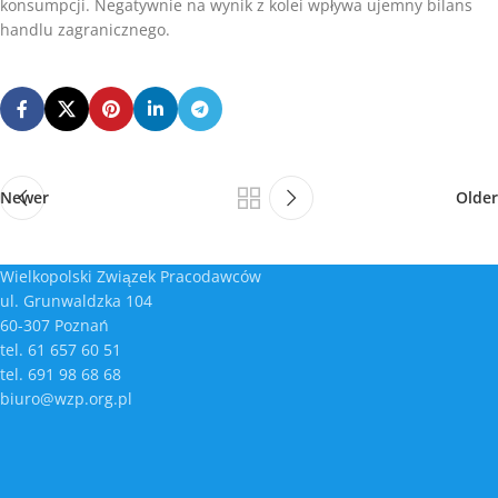
konsumpcji. Negatywnie na wynik z kolei wpływa ujemny bilans
handlu zagranicznego.
Newer
Older
Wielkopolski Związek Pracodawców
ul. Grunwaldzka 104
60-307 Poznań
tel. 61 657 60 51
tel. 691 98 68 68
biuro@wzp.org.pl