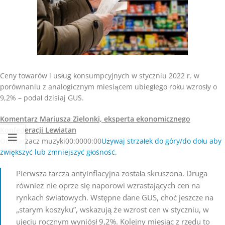
Ceny towarów i usług konsumpcyjnych w styczniu 2022 r. w
porównaniu z analogicznym miesiącem ubiegłego roku wzrosły o
9,2% – podał dzisiaj GUS.
Komentarz Mariusza Zielonki, eksperta ekonomicznego
Konfederacji Lewiatan
Odtwarzacz muzyki00:0000:00
Używaj strzałek do góry/do dołu aby
zwiększyć lub zmniejszyć głośność.
Pierwsza tarcza antyinflacyjna została skruszona. Druga
również nie oprze się naporowi wzrastających cen na
rynkach światowych. Wstępne dane GUS, choć jeszcze na
„starym koszyku”, wskazują że wzrost cen w styczniu, w
ujęciu rocznym wyniósł 9,2%. Kolejny miesiąc z rzędu to