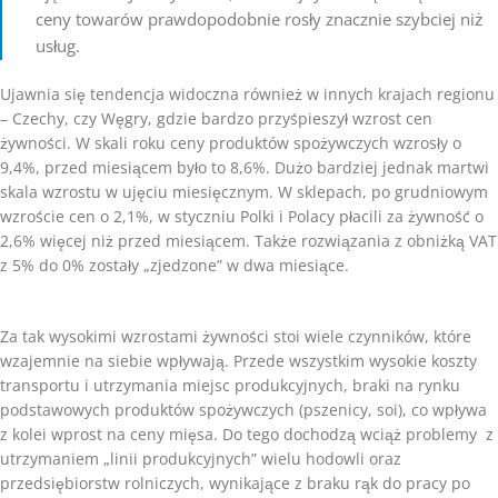
ceny towarów prawdopodobnie rosły znacznie szybciej niż
usług.
Ujawnia się tendencja widoczna również w innych krajach regionu
– Czechy, czy Węgry, gdzie bardzo przyśpieszył wzrost cen
żywności. W skali roku ceny produktów spożywczych wzrosły o
9,4%, przed miesiącem było to 8,6%. Dużo bardziej jednak martwi
skala wzrostu w ujęciu miesięcznym. W sklepach, po grudniowym
wzroście cen o 2,1%, w styczniu Polki i Polacy płacili za żywność o
2,6% więcej niż przed miesiącem. Także rozwiązania z obniżką VAT
z 5% do 0% zostały „zjedzone” w dwa miesiące.
Za tak wysokimi wzrostami żywności stoi wiele czynników, które
wzajemnie na siebie wpływają. Przede wszystkim wysokie koszty
transportu i utrzymania miejsc produkcyjnych, braki na rynku
podstawowych produktów spożywczych (pszenicy, soi), co wpływa
z kolei wprost na ceny mięsa. Do tego dochodzą wciąż problemy z
utrzymaniem „linii produkcyjnych” wielu hodowli oraz
przedsiębiorstw rolniczych, wynikające z braku rąk do pracy po