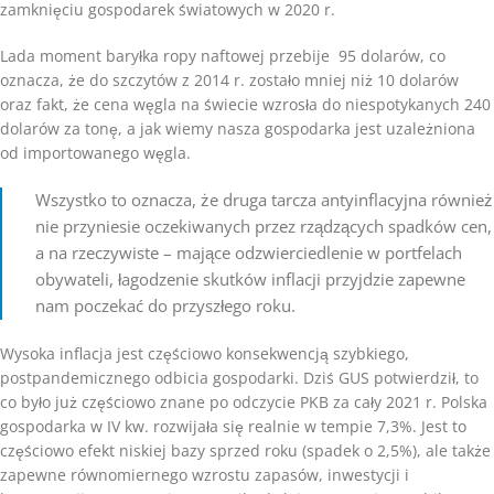
zamknięciu gospodarek światowych w 2020 r.
Lada moment baryłka ropy naftowej przebije 95 dolarów, co
oznacza, że do szczytów z 2014 r. zostało mniej niż 10 dolarów
oraz fakt, że cena węgla na świecie wzrosła do niespotykanych 240
dolarów za tonę, a jak wiemy nasza gospodarka jest uzależniona
od importowanego węgla.
Wszystko to oznacza, że druga tarcza antyinflacyjna również
nie przyniesie oczekiwanych przez rządzących spadków cen,
a na rzeczywiste – mające odzwierciedlenie w portfelach
obywateli, łagodzenie skutków inflacji przyjdzie zapewne
nam poczekać do przyszłego roku.
Wysoka inflacja jest częściowo konsekwencją szybkiego,
postpandemicznego odbicia gospodarki. Dziś GUS potwierdził, to
co było już częściowo znane po odczycie PKB za cały 2021 r. Polska
gospodarka w IV kw. rozwijała się realnie w tempie 7,3%. Jest to
częściowo efekt niskiej bazy sprzed roku (spadek o 2,5%), ale także
zapewne równomiernego wzrostu zapasów, inwestycji i