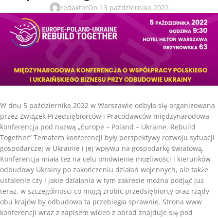
redaktor
On 13 października 2022
W dnu 5 października 2022 w Warszawie odbyła się organizowana
przez Związek Przedsiębiorców i Pracodawców międzynarodowa
konferencja pod nazwą „Europe – Poland – Ukraine. Rebuild
Together” Tematem konferencji były perspektywy rozwoju sytuacji
gospodarczej w Ukrainie i jej wpływu na gospodarkę światową.
Konferencja miała też na celu omówienie możliwości i kierunków
odbudowy Ukrainy po zakończeniu działań wojennych, ale także
ustalenie czy i jakie działania w tym zakresie można podjąć już
teraz, w szczególności co mogą zrobić przedsiębiorcy oraz rządy
obu krajów by odbudowa ta przebiegła sprawnie. Strona www
konferencji wraz z zapisem wideo z obrad znajduje się pod