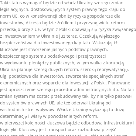
Taki status wymagać będzie od władz Ukrainy szeregu zmian
legislacyjnych, dostosowujących system prawny tego kraju do
norm UE, co w konsekwencji obniży ryzyka gospodarcze dla
inwestorów; Akcesja będzie źródłem i przyczyną wielu reform.
przedsiębiorcy z UE, w tym z Polski obawiają się ryzyka związanego
z inwestowaniem w Ukrainie już teraz. Oczekują większego
bezpieczeństwa dla inwestowanego kapitału. Wskazują, iż
kluczowe jest stworzenie jasnych podstaw prawnych,
bezpiecznego systemu podatkowego i przejrzystości
w wydawaniu pieniędzy publicznych, w tym walka z korupcją.
Ukraina planuje szereg dużych reform, szeroką reprywatyzację,
ulgi podatkowe dla inwestorów, stworzenie specjalnych stref
ekonomicznych oraz wsparcie dla inwestycji z Polski. Planowane
jest uproszczenie szeregu procedur administracyjnych itp. Na fali
zmian system ma zostać przebudowany tak, by nie tylko pasował
do systemów prawnych UE, ale też oderwał Ukrainę od
wschodnich stref wpływów. Władze Ukrainy wykazują tu dużą
determinację i wiarę w powodzenie tych reform.
w pierwszej kolejności kluczowa będzie odbudowa infrastruktury i
logistyki. Kluczowy jest transport oraz rozbudowa przejść