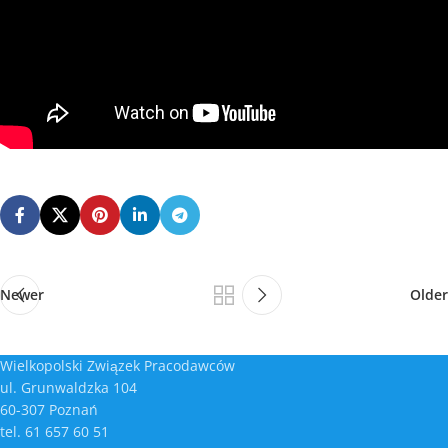
Newer
Older
Wielkopolski Związek Pracodawców
ul. Grunwaldzka 104
60-307 Poznań
tel. 61 657 60 51