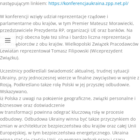
następującym linkiem:
https://konferencjaukraina.zpp.net.pl/
W konferencji wzięły udział reprezentacje rządowe i
parlamentarne obu krajów, w tym Premier Mateusz Morawiecki,
przedstawiciele Prezydenta RP, organizacji UE oraz banków. Na
konferencji obecna była też silna i bardzo liczna reprezentacja
przedsiębiorców z obu krajów. Wielkopolski Związek Pracodawców
Lewiatan reprezentował Tomasz Filipowski (Wiceprezydent
Związku).
Uczestnicy podkreślali świadomość aktualnej, trudnej sytuacji
Ukrainy, przy jednoczesnej wierze w finalne zwycięstwo w wojnie z
Rosją. Podkreślano także rolę Polski w jej przyszłej odbudowie.
Wskazywano,
iż Polska z uwagi na położenie geograficzne, związki personalne i
biznesowe oraz doświadczenie
w transformacji powinna odegrać kluczową rolę w procesie
odbudowy. Odbudowa Ukrainy winna być także przyczynkiem do
zmian w architekturze bezpieczeństwa obu krajów oraz całej Unii
Europejskiej, w tym bezpieczeństwa energetycznego. Ukraina
winna stać się częścią Unii, co wymaga jednak pracy i czasu.