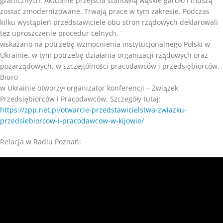
granicznych. Aktualne przejścia stanowią wąskie gardło i muszą
zostać zmodernizowane. Trwają prace w tym zakresie. Podczas
kilku wystąpień przedstawiciele obu stron rządowych deklarowali
też uproszczenie procedur celnych.
wskazano na potrzebę wzmocnienia instytucjonalnego Polski w
Ukrainie, w tym potrzebę działania organizacji rządowych oraz
pozarządowych, w szczególności pracodawców i przedsiębiorców.
Biuro
w Ukrainie otworzył organizator konferencji – Związek
Przedsiębiorców i Pracodawców. Szczegóły tutaj:
https://zpp.net.pl/otwarcie-przedstawicielstwa-zwiazku-
przedsiebiorcow-i-pracodawcow-w-kijowie/
Relacja w Radiu Poznań: