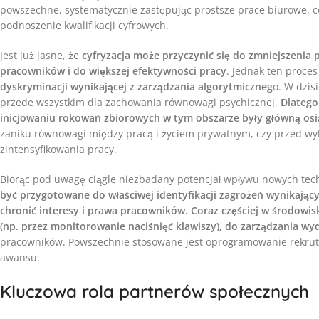
powszechne, systematycznie zastępując prostsze prace biurowe, c
podnoszenie kwalifikacji cyfrowych.
Jest już jasne, że
cyfryzacja może przyczynić się do zmniejszenia
pracowników i do większej efektywności pracy
. Jednak ten proces
dyskryminacji wynikającej z zarządzania algorytmiczneg
o. W dzis
przede wszystkim dla zachowania równowagi psychicznej.
Dlatego
inicjowaniu rokowań zbiorowych w tym obszarze były główną osi
zaniku równowagi między pracą i życiem prywatnym, czy przed wyko
zintensyfikowania pracy.
Biorąc pod uwagę ciągle niezbadany potencjał wpływu nowych tech
być przygotowane do właściwej identyfikacji zagrożeń wynikający
chronić interesy i prawa pracowników. Coraz częściej w środowisk
(np. przez monitorowanie naciśnięć klawiszy), do zarządzania wy
pracowników. Powszechnie stosowane jest oprogramowanie rekruta
awansu.
Kluczowa rola partnerów społecznych