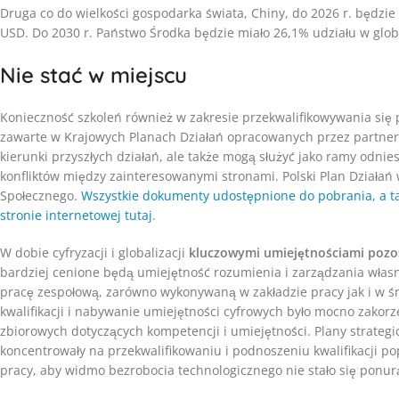
Druga co do wielkości gospodarka świata, Chiny, do 2026 r. będzie
USD. Do 2030 r. Państwo Środka będzie miało 26,1% udziału w globa
Nie stać w miejscu
Konieczność szkoleń również w zakresie przekwalifikowywania si
zawarte w Krajowych Planach Działań opracowanych przez partnerów
kierunki przyszłych działań, ale także mogą służyć jako ramy odn
konfliktów między zainteresowanymi stronami. Polski Plan Działań
Społecznego.
Wszystkie dokumenty udostępnione do pobrania, a ta
stronie internetowej tutaj
.
W dobie cyfryzacji i globalizacji
kluczowymi umiejętnościami pozos
bardziej cenione będą umiejętność rozumienia i zarządzania własn
pracę zespołową, zarówno wykonywaną w zakładzie pracy jak i w śr
kwalifikacji i nabywanie umiejętności cyfrowych było mocno zakor
zbiorowych dotyczących kompetencji i umiejętności. Plany strategic
koncentrowały na przekwalifikowaniu i podnoszeniu kwalifikacji p
pracy, aby widmo bezrobocia technologicznego nie stało się ponur