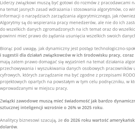
Liderzy związkowi muszą być gotowi do rozmów z pracodawcami na
na temat jasnych zasad wdrażania i stosowania algorytmów, co w
informacji o narzędziach zarządzania algorytmicznego, jak również
Algorytmy są do wspierania pracy menedżerów, ale nie do ich za
do wszelkich danych zgromadzonych na ich temat oraz do wszelkich
powinni mieć prawo do żądania usunięcia wszelkich swoich dany
Biorąc pod uwagę, jak dynamiczny jest postęp technologiczno-spo
i sugestii dla działań związkowców w ich środowisku pracy, cor
mają zatem prawo domagać się wyjaśnień na temat działania alg
przechowywania i wyszukiwania danych osobowych pracowników u
cyfrowych, których zarządzanie ma być zgodne z przepisami RODO
projektowych opartych na powstałym w tym celu podręczniku, w k
wprowadzanymi w miejscu pracy.
Z
wiązki zawodowe muszą mieć świadomość jak bardzo dynamicznie 
sztucznej inteligencji wzrośnie o 26% w 2025 roku
.
Analitycy biznesowi szacują, że
do 2026 roku wartość amerykańskie
dolarów
.