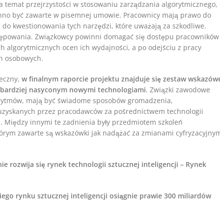
 temat przejrzystości w stosowaniu zarządzania algorytmicznego,
inno być zawarte w pisemnej umowie. Pracownicy mają prawo do
 do kwestionowania tych narzędzi, które uważają za szkodliwe.
stępowania. Związkowcy powinni domagać się dostępu pracowników
 algorytmicznych ocen ich wydajności, a po odejściu z pracy
ch osobowych.
łeczny,
w finalnym raporcie projektu znajduje się zestaw wskazów
az bardziej nasyconym nowymi technologiami
. Związki zawodowe
orytmów, mają być świadome sposobów gromadzenia,
zyskanych przez pracodawców za pośrednictwem technologii
. Między innymi te zadnienia były przedmiotem szkoleń
tórym zawarte są wskazówki jak nadążać za zmianami cyfryzacyjny
rozwija się rynek technologii sztucznej inteligencji – Rynek
go rynku sztucznej inteligencji osiągnie prawie 300 miliardów