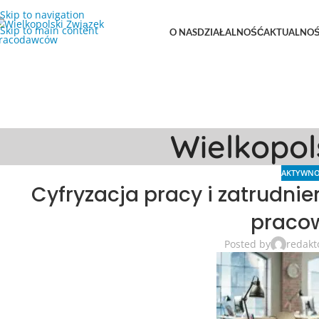
Skip to navigation
Skip to main content
O NAS
DZIAŁALNOŚĆ
AKTUALNOŚ
Wielkopo
AKTYWNO
Cyfryzacja pracy i zatrudnie
praco
Posted by
redakt