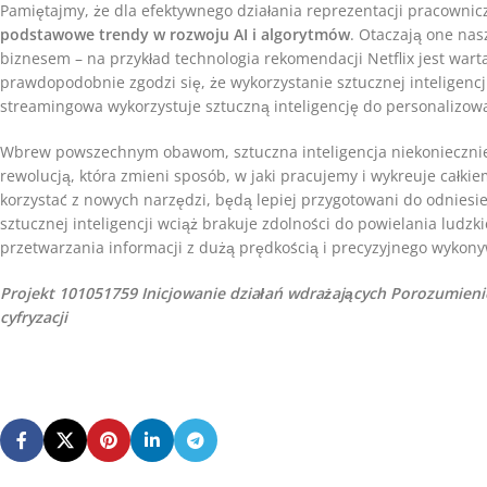
Pamiętajmy, że dla efektywnego działania reprezentacji pracown
podstawowe trendy w rozwoju AI i algorytmów
. Otaczają one nas
biznesem – na przykład technologia rekomendacji Netflix jest war
prawdopodobnie zgodzi się, że wykorzystanie sztucznej inteligencji
streamingowa wykorzystuje sztuczną inteligencję do personalizow
Wbrew powszechnym obawom, sztuczna inteligencja niekoniecznie z
rewolucją, która zmieni sposób, w jaki pracujemy i wykreuje całkie
korzystać z nowych narzędzi, będą lepiej przygotowani do odniesie
sztucznej inteligencji wciąż brakuje zdolności do powielania ludzki
przetwarzania informacji z dużą prędkością i precyzyjnego wykon
Projekt 101051759
Inicjowanie działań wdrażających Porozumien
cyfryzacji