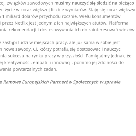
iczej, związków zawodowych
musimy nauczyć się śledzić na bieżąco
ze życie w coraz większej liczbie wymiarów. Stają się coraz większ
ta 1 miliard dolarów przychodu rocznie. Wielu konsumentów
 przez Netflix jest jednym z ich największych atutów. Platforma
ania rekomendacji i dostosowywania ich do zainteresowań widzów.
astąpi ludzi w miejscach pracy, ale już sama w sobie jest
m nowe zawody. Ci, którzy potrafią się dostosować i nauczyć
nia sukcesu na rynku pracy w przyszłości. Pamiętajmy jednak, że
ej kreatywności, empatii i innowacji, pomimo jej zdolności do
ywania powtarzalnych zadań.
ie Ramowe Europejskich Partnerów Społecznych w sprawie