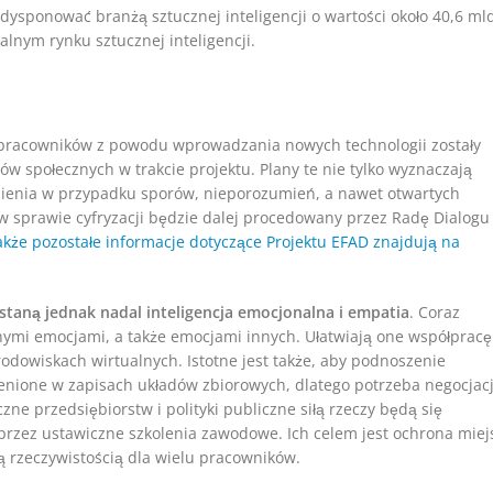
 dysponować branżą sztucznej inteligencji o wartości około 40,6 ml
lnym rynku sztucznej inteligencji.
ę pracowników z powodu wprowadzania nowych technologii zostały
 społecznych w trakcie projektu. Plany te nie tylko wyznaczają
iesienia w przypadku sporów, nieporozumień, a nawet otwartych
 w sprawie cyfryzacji będzie dalej procedowany przez Radę Dialogu
kże pozostałe informacje dotyczące Projektu EFAD znajdują na
taną jednak nadal inteligencja emocjonalna i empatia
. Coraz
ymi emocjami, a także emocjami innych. Ułatwiają one współpracę 
odowiskach wirtualnych. Istotne jest także, aby podnoszenie
zenione w zapisach układów zbiorowych, dlatego potrzeba negocjacj
zne przedsiębiorstw i polityki publiczne siłą rzeczy będą się
oprzez ustawiczne szkolenia zawodowe. Ich celem jest ochrona miej
ą rzeczywistością dla wielu pracowników.