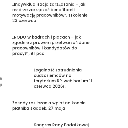
„Indywidualizacja zarządzania – jak
mądrze zarządzać benefitami i
motywacją pracowników”, szkolenie
23 czerwca
„RODO w kadrach i płacach – jak
zgodnie z prawem przetwarzać dane
pracowników i kandydatów do
pracy?”, 9 lipca
Legalność zatrudniania
cudzoziemców na
e
terytorium RP, webinarium 11
i
czerwca 2026r.
Zasady rozliczania wpłat na koncie
płatnika składek, 27 maja
Kongres Rady Podatkowej