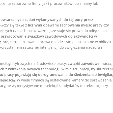
o zmusza zarówno firmy, jak i pracowników, do zmiany lub
 powtarzalnych zadań wykonywanych do tej pory przez
 łączy się także z
licznymi obawami zachowania miejsc pracy czy
iejszych czasach coraz ważniejsze staje się prawo do odłączenia,
 przygotowanie związków zawodowych do aktywności w
ą projektu
. Stosowanie prawa do odłączania jest istotne w obliczu,
rzystaniem sztucznej inteligencji do zwiększania nadzoru i
nologii cyfrowych na środowisko pracy,
związki zawodowe muszą
ch z wdrażania nowych technologii w miejscu pracy, by skuteczni
u pracy pojawiają się oprogramowania do śledzenia, do inwigilacj
dajnością
. W wielu firmach są instalowane kamery do sprawdzania
cyjne wykorzystywane do selekcji kandydatów do rekrutacji czy