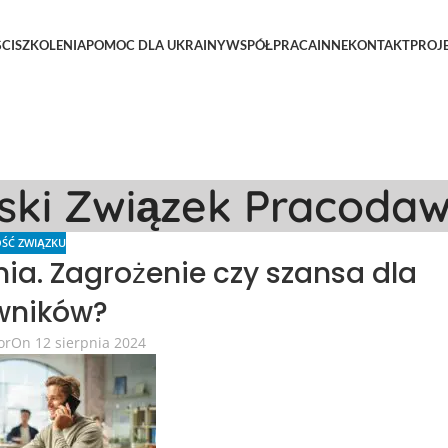
CI
SZKOLENIA
POMOC DLA UKRAINY
WSPÓŁPRACA
INNE
KONTAKT
PROJ
lski Związek Pracoda
ŚĆ ZWIĄZKU
nia. Zagrożenie czy szansa dla
wników?
or
On 12 sierpnia 2024