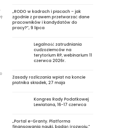
o
„RODO w kadrach i płacach – jak
ię
zgodnie z prawem przetwarzać dane
pracowników i kandydatów do
pracy?”, 9 lipca
Legalność zatrudniania
cudzoziemców na
terytorium RP, webinarium 11
czerwca 2026r.
to
Zasady rozliczania wpłat na koncie
płatnika składek, 27 maja
Kongres Rady Podatkowej
Lewiatana, 16-17 czerwca
„Portal e-Granty. Platforma
finansowania nauki, badań i rozwoju.”