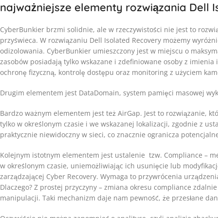
najważniejsze elementy rozwiązania Dell 
CyberBunkier brzmi solidnie, ale w rzeczywistości nie jest to roz
przyświeca. W rozwiązaniu Dell Isolated Recovery możemy wyróżni
odizolowania. CyberBunkier umieszczony jest w miejscu o maksyma
zasobów posiadają tylko wskazane i zdefiniowane osoby z imienia
ochronę fizyczną, kontrolę dostępu oraz monitoring z użyciem kam
Drugim elementem jest DataDomain, system pamięci masowej wyko
Bardzo ważnym elementem jest też AirGap. Jest to rozwiązanie, kt
tylko w określonym czasie i we wskazanej lokalizacji, zgodnie z 
praktycznie niewidoczny w sieci, co znacznie ogranicza potencjalne
Kolejnym istotnym elementem jest ustalenie tzw. Compliance – m
w określonym czasie, uniemożliwiając ich usunięcie lub modyfikacj
zarządzającej Cyber Recovery. Wymaga to przywrócenia urządzenia
Dlaczego? Z prostej przyczyny – zmiana okresu compliance zdalnie
manipulacji. Taki mechanizm daje nam pewność, że przesłane dane