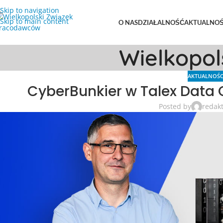
Skip to navigation
Skip to main content
O NAS
DZIAŁALNOŚĆ
AKTUALNOŚ
Wielkopo
AKTUALNOŚC
CyberBunkier w Talex Data 
Posted by
redak