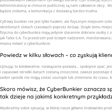
Administratorzy w chmurze publicznej są nam całkowicie obcy. M
będzie znikoma, a komunikacja z dostawcą bardzo trudna.
Cyfrowy bunkier nie jest tylko hasłem, ale fizycznym miejscem izo
określonych slotach czasowych poprzez AirGap. Dzięki temu miejsce
fizyczny do cyberbunkra mają jedynie starannie dobrane osoby z ze
jak Talex S.A. To przestrzeń pod ścisłym nadzorem, monitorowana p
można mówić o cyberbunkrze.
Powiedz w kilku słowach – co zyskują klien
Ujmując to kolokwialnie, rozwiązanie pozwala… spokojnie spać. Je
i zapasowe ośrodki danych zostaną zniszczone, zawsze pozostaje 
żaden sposób nie mogą zostać usunięte lub zmienione do czasu, kie
Skoro mówisz, że CyberBunkier oznacza sp
tak dzieje na jakimś konkretnym przykład
Wyobraźmy sobie sytuację, w której nasze główne środowisko produ