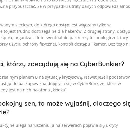
ożna przypuszczać, że w przypadku utraty danych odpowiedzialnoś
lowanym sieciowo, do którego dostęp jest włączany tylko w
 to jest trudno dostrzegalne dla hakerów. Z drugiej strony, dostę
społu, organizacji lub ewentualnie partnerzy technologiczni, tacy
rzy użyciu ochrony fizycznej, kontroli dostępu i kamer. Bez tego n
ci, którzy zdecydują się na CyberBunkier?
st realnym planem B na sytuację kryzysową. Nawet jeżeli podstawo
dostęp do backupów znajdujących się w CyberBunkrze, które w
dy jest na nich nałożona „kłódka”.
okojny sen, to może wyjaśnij, dlaczego si
zie?
kcyjne ulega naruszeniu, a na serwerach pojawia się ukryty