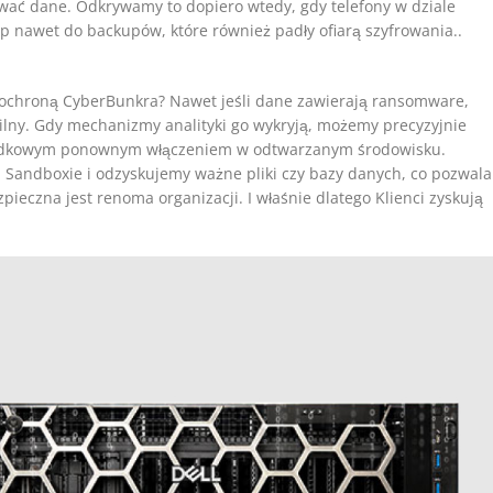
rować dane. Odkrywamy to dopiero wtedy, gdy telefony w dziale
p nawet do backupów, które również padły ofiarą szyfrowania..
d ochroną CyberBunkra? Nawet jeśli dane zawierają ransomware,
lny. Gdy mechanizmy analityki go wykryją, możemy precyzyjnie
rzypadkowym ponownym włączeniem w odtwarzanym środowisku.
Sandboxie i odzyskujemy ważne pliki czy bazy danych, co pozwala
ieczna jest renoma organizacji. I właśnie dlatego Klienci zyskują