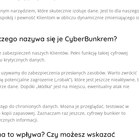
dnym narzędziem, które skutecznie izoluje dane. Jest to dla naszeg
ć spokój i pewność Klientom w obliczu dynamicznie zmieniającego s
aczego nazywa się je CyberBunkrem?
ie zabezpieczeń naszych Klientów. Pełni funkcję takiej cyfrowej
u krytycznych danych.
rej używamy do zabezpieczenia przesłanych zasobów. Warto zwrócić
ę potencjalne zagrożenie („robak”), które jest jeszcze nieaktywne, 
 dane. Dopóki „kłódka” jest na miejscu, ewentualny atak nie
tęp do chronionych danych. Można je przeglądać, testować w
i kopii zapasowej. Zaznaczam raz jeszcze, cyfrowy bunkier to
ycznych informacji.
 na to wpływa? Czy możesz wskazać