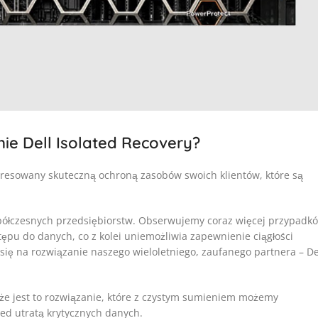
ie Dell Isolated Recovery?
eresowany skuteczną ochroną zasobów swoich klientów, które są
półczesnych przedsiębiorstw. Obserwujemy coraz więcej przypadk
pu do danych, co z kolei uniemożliwia zapewnienie ciągłości
ę na rozwiązanie naszego wieloletniego, zaufanego partnera – De
 że jest to rozwiązanie, które z czystym sumieniem możemy
ed utratą krytycznych danych.