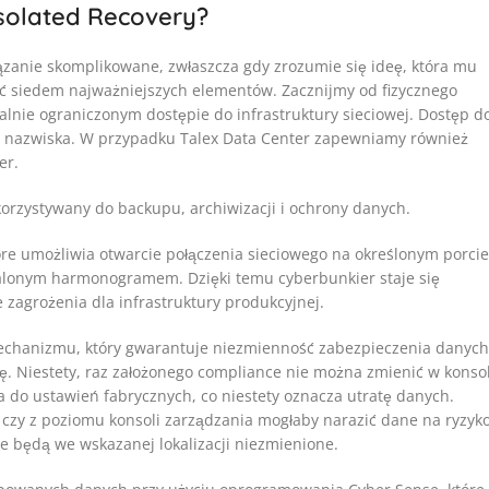
Isolated Recovery?
wiązanie skomplikowane, zwłaszcza gdy zrozumie się ideę, która mu
ć siedem najważniejszych elementów. Zacznijmy od fizycznego
lnie ograniczonym dostępie do infrastruktury sieciowej. Dostęp d
 i nazwiska. W przypadku Talex Data Center zapewniamy również
er.
rzystywany do backupu, archiwizacji i ochrony danych.
óre umożliwia otwarcie połączenia sieciowego na określonym porcie
ustalonym harmonogramem. Dzięki temu cyberbunkier staje się
 zagrożenia dla infrastruktury produkcyjnej.
echanizmu, który gwarantuje niezmienność zabezpieczenia danych
ę. Niestety, raz założonego compliance nie można zmienić w konsol
 do ustawień fabrycznych, co niestety oznacza utratę danych.
 czy z poziomu konsoli zarządzania mogłaby narazić dane na ryzyk
 będą we wskazanej lokalizacji niezmienione.