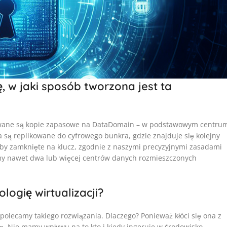
ę, w jaki sposób tworzona jest ta
ywane są kopie zapasowe na DataDomain – w podstawowym centru
są replikowane do cyfrowego bunkra, gdzie znajduje się kolejny
by zamknięte na klucz, zgodnie z naszymi precyzyjnymi zasadami
y nawet dwa lub więcej centrów danych rozmieszczonych
logię wirtualizacji?
e polecamy takiego rozwiązania. Dlaczego? Ponieważ kłóci się ona z
ą. Nie mamy wpływu na to kto i kiedy ingeruje w środowisko.