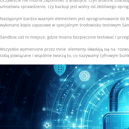
Oczywiście nie można zapomnieć o analityce, czyli analizie zbac
umożliwia sprawdzenie, czy backup jest wolny od złośliwego opro
Następnym bardzo ważnym elementem jest oprogramowanie do Back
wykonane kopie zapasowe w specjalnym środowisku testowym Sa
Sandbox zaś to miejsce, gdzie można bezpiecznie testować i przegl
Wszystkie wymienione przez mnie elementy składają się na rozwiąz
sobą powiązane i wspólnie tworzą to, co nazywamy cyfrowym bun