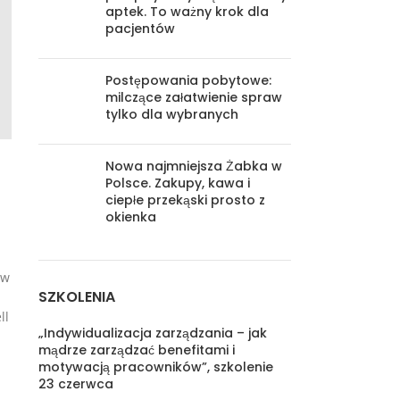
aptek. To ważny krok dla
pacjentów
Postępowania pobytowe:
milczące załatwienie spraw
tylko dla wybranych
Nowa najmniejsza Żabka w
Polsce. Zakupy, kawa i
ciepłe przekąski prosto z
okienka
ów
SZKOLENIA
ll
„Indywidualizacja zarządzania – jak
mądrze zarządzać benefitami i
motywacją pracowników”, szkolenie
23 czerwca