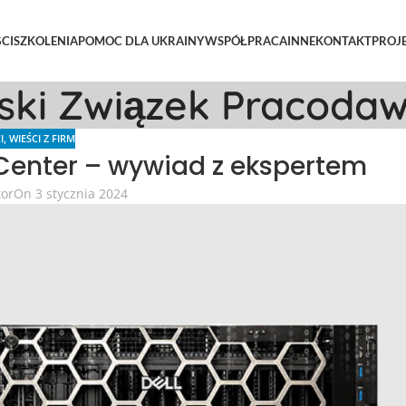
CI
SZKOLENIA
POMOC DLA UKRAINY
WSPÓŁPRACA
INNE
KONTAKT
PROJ
lski Związek Pracoda
I
,
WIEŚCI Z FIRM
Center – wywiad z ekspertem
tor
On 3 stycznia 2024