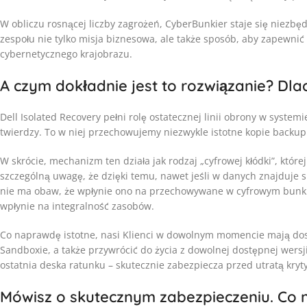
W obliczu rosnącej liczby zagrożeń, CyberBunkier staje się niezbę
zespołu nie tylko misja biznesowa, ale także sposób, aby zapewni
cybernetycznego krajobrazu.
A czym dokładnie jest to rozwiązanie? Dl
Dell Isolated Recovery pełni rolę ostatecznej linii obrony w system
twierdzy. To w niej przechowujemy niezwykle istotne kopie backup
W skrócie, mechanizm ten działa jak rodzaj „cyfrowej kłódki”, któ
szczególną uwagę, że dzięki temu, nawet jeśli w danych znajduje si
nie ma obaw, że wpłynie ono na przechowywane w cyfrowym bunkrze
wpłynie na integralność zasobów.
Co naprawdę istotne, nasi Klienci w dowolnym momencie mają dos
Sandboxie, a także przywrócić do życia z dowolnej dostępnej wersj
ostatnia deska ratunku – skutecznie zabezpiecza przed utratą kryt
Mówisz o skutecznym zabezpieczeniu. Co