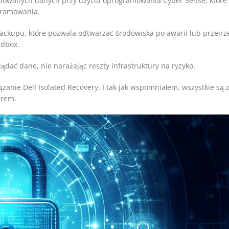
kupowanych danych przy użyciu oprogramowania Cyber Sense, które
gramowania.
upu, które pozwala odtwarzać środowiska po awarii lub przejrz
ndbox.
ądać dane, nie narażając reszty infrastruktury na ryzyko.
anie Dell Isolated Recovery. I tak jak wspomniałem, wszystkie są 
krem.