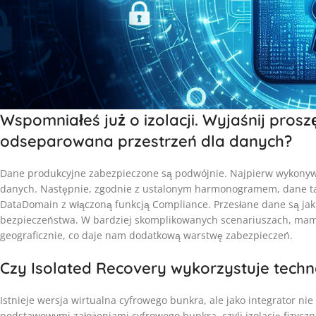
Wspomniałeś już o izolacji. Wyjaśnij prosz
odseparowana przestrzeń dla danych?
Dane produkcyjne zabezpieczone są podwójnie. Najpierw wykon
danych. Następnie, zgodnie z ustalonym harmonogramem, dane ta 
DataDomain z włączoną funkcją Compliance. Przesłane dane są jak
bezpieczeństwa. W bardziej skomplikowanych scenariuszach, mam
geograficznie, co daje nam dodatkową warstwę zabezpieczeń.
Czy Isolated Recovery wykorzystuje techno
Istnieje wersja wirtualna cyfrowego bunkra, ale jako integrator ni
podstawowymi założeniami cyfrowego bunkra, czyli izolacją fizyczn