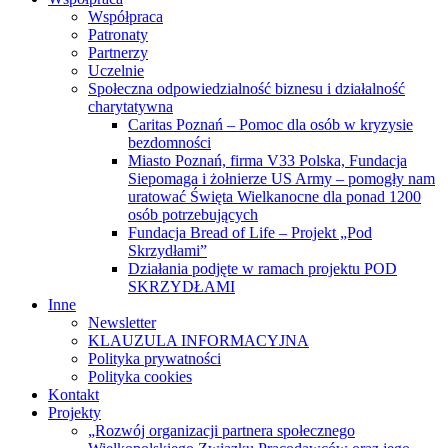
Współpraca
Patronaty
Partnerzy
Uczelnie
Społeczna odpowiedzialność biznesu i działalność
charytatywna
Caritas Poznań – Pomoc dla osób w kryzysie
bezdomności
Miasto Poznań, firma V33 Polska, Fundacja
Siepomaga i żołnierze US Army – pomogły nam
uratować Święta Wielkanocne dla ponad 1200
osób potrzebujących
Fundacja Bread of Life – Projekt „Pod
Skrzydłami”
Działania podjęte w ramach projektu POD
SKRZYDŁAMI
Inne
Newsletter
KLAUZULA INFORMACYJNA
Polityka prywatności
Polityka cookies
Kontakt
Projekty
„Rozwój organizacji partnera społecznego