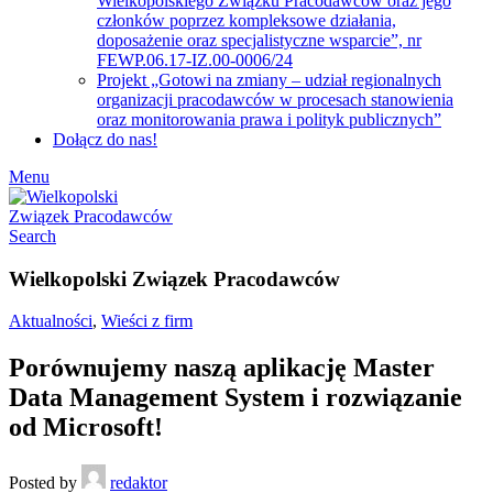
Wielkopolskiego Związku Pracodawców oraz jego
członków poprzez kompleksowe działania,
doposażenie oraz specjalistyczne wsparcie”, nr
FEWP.06.17-IZ.00-0006/24
Projekt „Gotowi na zmiany – udział regionalnych
organizacji pracodawców w procesach stanowienia
oraz monitorowania prawa i polityk publicznych”
Dołącz do nas!
Menu
Search
Wielkopolski Związek Pracodawców
Aktualności
,
Wieści z firm
Porównujemy naszą aplikację Master
Data Management System i rozwiązanie
od Microsoft!
Posted by
redaktor