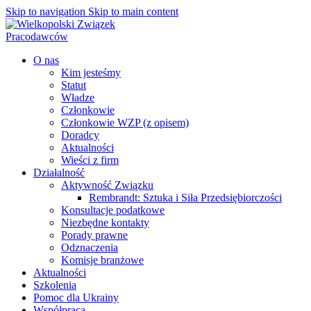
Skip to navigation
Skip to main content
O nas
Kim jesteśmy
Statut
Władze
Członkowie
Członkowie WZP (z opisem)
Doradcy
Aktualności
Wieści z firm
Działalność
Aktywność Związku
Rembrandt: Sztuka i Siła Przedsiębiorczości
Konsultacje podatkowe
Niezbędne kontakty
Porady prawne
Odznaczenia
Komisje branżowe
Aktualności
Szkolenia
Pomoc dla Ukrainy
Współpraca