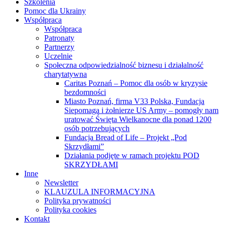
Szkolenia
Pomoc dla Ukrainy
Współpraca
Współpraca
Patronaty
Partnerzy
Uczelnie
Społeczna odpowiedzialność biznesu i działalność
charytatywna
Caritas Poznań – Pomoc dla osób w kryzysie
bezdomności
Miasto Poznań, firma V33 Polska, Fundacja
Siepomaga i żołnierze US Army – pomogły nam
uratować Święta Wielkanocne dla ponad 1200
osób potrzebujących
Fundacja Bread of Life – Projekt „Pod
Skrzydłami”
Działania podjęte w ramach projektu POD
SKRZYDŁAMI
Inne
Newsletter
KLAUZULA INFORMACYJNA
Polityka prywatności
Polityka cookies
Kontakt