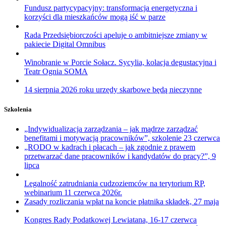
Fundusz partycypacyjny: transformacja energetyczna i
korzyści dla mieszkańców mogą iść w parze
Rada Przedsiębiorczości apeluje o ambitniejsze zmiany w
pakiecie Digital Omnibus
Winobranie w Porcie Sołacz. Sycylia, kolacja degustacyjna i
Teatr Ognia SOMA
14 sierpnia 2026 roku urzędy skarbowe będą nieczynne
Szkolenia
„Indywidualizacja zarządzania – jak mądrze zarządzać
benefitami i motywacją pracowników”, szkolenie 23 czerwca
„RODO w kadrach i płacach – jak zgodnie z prawem
przetwarzać dane pracowników i kandydatów do pracy?”, 9
lipca
Legalność zatrudniania cudzoziemców na terytorium RP,
webinarium 11 czerwca 2026r.
Zasady rozliczania wpłat na koncie płatnika składek, 27 maja
Kongres Rady Podatkowej Lewiatana, 16-17 czerwca