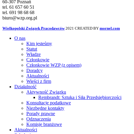
60-307 Poznań
tel. 61 657 60 51
tel. 691 98 68 68
biuro@wzp.org.pl
Wielkopolski Związek Pracodawców
2021 CREATED BY
mornel.com
O nas
Kim jesteśmy
Statut
Władze
Członkowie
Członkowie WZP (z opisem)
Doradcy
Aktualności
Wieści z firm
Działalność
Aktywność Związku
Rembrandt: Sztuka i Siła Przedsiębiorczości
Konsultacje podatkowe
Niezbędne kontakty
Porady prawne
Odznaczenia
Komisje branżowe
Aktualności