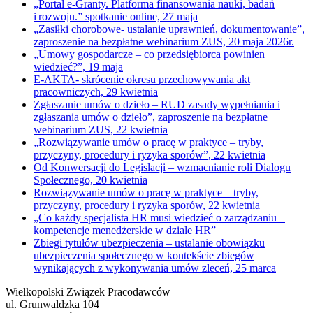
„Portal e-Granty. Platforma finansowania nauki, badań
i rozwoju.” spotkanie online, 27 maja
„Zasiłki chorobowe- ustalanie uprawnień, dokumentowanie”,
zaproszenie na bezpłatne webinarium ZUS, 20 maja 2026r.
„Umowy gospodarcze – co przedsiębiorca powinien
wiedzieć?”, 19 maja
E-AKTA- skrócenie okresu przechowywania akt
pracowniczych, 29 kwietnia
Zgłaszanie umów o dzieło – RUD zasady wypełniania i
zgłaszania umów o dzieło”, zaproszenie na bezpłatne
webinarium ZUS, 22 kwietnia
„Rozwiązywanie umów o pracę w praktyce – tryby,
przyczyny, procedury i ryzyka sporów”, 22 kwietnia
Od Konwersacji do Legislacji – wzmacnianie roli Dialogu
Społecznego, 20 kwietnia
Rozwiązywanie umów o pracę w praktyce – tryby,
przyczyny, procedury i ryzyka sporów, 22 kwietnia
„Co każdy specjalista HR musi wiedzieć o zarządzaniu –
kompetencje menedżerskie w dziale HR”
Zbiegi tytułów ubezpieczenia – ustalanie obowiązku
ubezpieczenia społecznego w kontekście zbiegów
wynikających z wykonywania umów zleceń, 25 marca
Wielkopolski Związek Pracodawców
ul. Grunwaldzka 104