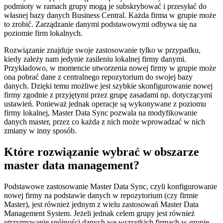
podmioty w ramach grupy mogą je subskrybować i przesyłać do
własnej bazy danych Business Central. Każda firma w grupie może
to zrobić. Zarządzanie danymi podstawowymi odbywa się na
poziomie firm lokalnych.
Rozwiązanie znajduje swoje zastosowanie tylko w przypadku,
kiedy zależy nam jedynie zasileniu lokalnej firmy danymi.
Przykładowo, w momencie utworzenia nowej firmy w grupie może
ona pobrać dane z centralnego repozytorium do swojej bazy
danych. Dzięki temu możliwe jest szybkie skonfigurowanie nowej
firmy zgodnie z przyjętymi przez grupę zasadami np. dotyczącymi
ustawień. Ponieważ jednak operacje są wykonywane z poziomu
firmy lokalnej, Master Data Sync pozwala na modyfikowanie
danych master, przez co każda z nich może wprowadzać w nich
zmiany w inny sposób.
Które rozwiązanie wybrać w obszarze
master data management?
Podstawowe zastosowanie Master Data Sync, czyli konfigurowanie
nowej firmy na podstawie danych w repozytorium (czy firmie
Master), jest również jednym z wielu zastosowań Master Data
Management System. Jeżeli jednak celem grupy jest również
utrzymywanie spójności danych we wszystkich firmach w grupie,